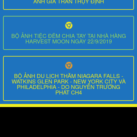
ẢNH GIA TRẦN THỤY ĐỊNH
BỘ ẢNH TIỆC ĐÊM CHIA TAY TẠI NHÀ HÀNG
HARVEST MOON NGÀY 22/9/2019
BỘ ẢNH DU LỊCH THĂM NIAGARA FALLS -
WATKINS GLEN PARK - NEW YORK CITY VÀ
PHILADELPHIA - DO NGUYỄN TRƯỚNG
PHÁT CH4
Video
Player