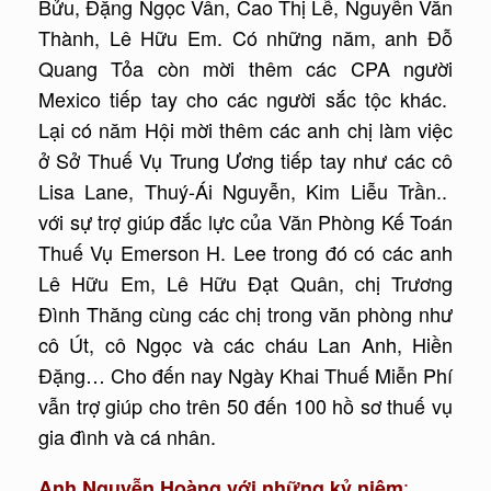
Bửu, Đặng Ngọc Vân, Cao Thị Lễ, Nguyễn Văn
Thành, Lê Hữu Em. Có những năm, anh Đỗ
Quang Tỏa còn mời thêm các CPA người
Mexico tiếp tay cho các người sắc tộc khác.
Lại có năm Hội mời thêm các anh chị làm việc
ở Sở Thuế Vụ Trung Ương tiếp tay như các cô
Lisa Lane, Thuý-Ái Nguyễn, Kim Liễu Trần..
với sự trợ giúp đắc lực của Văn Phòng Kế Toán
Thuế Vụ Emerson H. Lee trong đó có các anh
Lê Hữu Em, Lê Hữu Đạt Quân, chị Trương
Đình Thăng cùng các chị trong văn phòng như
cô Út, cô Ngọc và các cháu Lan Anh, Hiền
Đặng… Cho đến nay Ngày Khai Thuế Miễn Phí
vẫn trợ giúp cho trên 50 đến 100 hồ sơ thuế vụ
gia đình và cá nhân.
:
Anh Nguyễn Hoàng v
ới những kỷ niệm