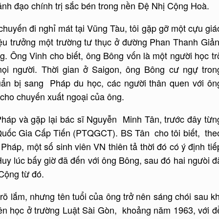
ãnh đạo chính trị sắc bén trong nền Đệ Nhị Cộng Hoà.
chuyến đi nghỉ mát tại Vũng Tàu, tôi gặp gỡ một cựu giá
iệu trưởng một trường tư thục ở đường Phan Thanh Giản
. Ông Vinh cho biết, ông Bông vốn là một người học tr
mọi người. Thời gian ở Saigon, ông Bông cư ngự tron
ẩn bị sang Pháp du học, các người thân quen với ôn
 cho chuyến xuất ngoại của ông.
 Pháp và gặp lại bác sĩ Nguyễn Minh Tân, trước đây từn
uốc Gia Cấp Tiến (PTQGCT). BS Tân cho tôi biết, the
Pháp, một số sinh viên VN thiên tả thời đó có ý định tiế
uy lúc bấy giờ đã đến với ông Bông, sau đó hai ngưòi đ
Cộng từ đó.
rõ lắm, nhưng tên tuổi của ông trở nên sáng chói sau kh
iên học ở trường Luật Sài Gòn, khoảng năm 1963, với đ