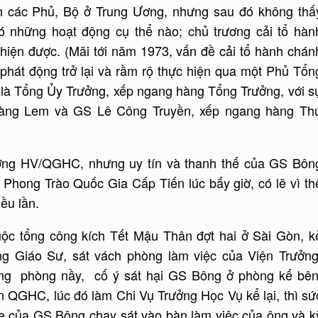
n các Phủ, Bộ ở Trung Ương, nhưng sau đó không thấ
những hoạt động cụ thể nào; chủ trương cải tổ hàn
 hiện được. (Mãi tới năm 1973, vấn đề cải tổ hành chán
phát động trở lại và rầm rộ thực hiện qua một Phủ Tổn
là Tổng Ủy Trưởng, xếp ngang hàng Tổng Trưởng, với s
hoàng Lem và GS Lê Công Truyền, xếp ngang hàng Th
rưởng HV/QGHC, nhưng uy tín và thanh thế của GS Bôn
 Phong Trào Quốc Gia Cấp Tiến lúc bấy giờ, có lẽ vì th
ều lần.
uộc tổng công kích Tết Mậu Thân đợt hai ở Sài Gòn, k
ng Giáo Sư, sát vách phòng làm việc của Viện Trưởng
rong phòng nầy, cố ý sát hại GS Bông ở phòng kế bên
n QGHC, lúc đó làm Chi Vụ Trưởng Học Vụ kể lại, thì sứ
xe của GS Bông chạy sát vào bàn làm việc của ông và k