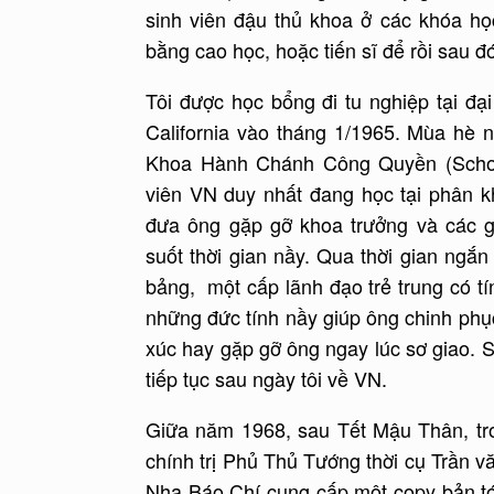
sinh viên đậu thủ khoa ở các khóa họ
bằng cao học, hoặc tiến sĩ để rồi sau
Tôi được học bổng đi tu nghiệp tại đại
California vào tháng 1/1965. Mùa hè
Khoa Hành Chánh Công Quyền (School 
viên VN duy nhất đang học tại phân k
đưa ông gặp gỡ khoa trưởng và các 
suốt thời gian nầy. Qua thời gian ngắn
bảng, một cấp lãnh đạo trẻ trung có tín
những đức tính nầy giúp ông chinh phục
xúc hay gặp gỡ ông ngay lúc sơ giao. S
tiếp tục sau ngày tôi về VN.
Giữa năm 1968, sau Tết Mậu Thân, tr
chính trị Phủ Thủ Tướng thời cụ Trần
Nha Báo Chí cung cấp một copy bản tóm