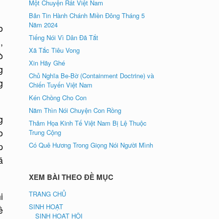
Một Chuyện Rất Việt Nam
Bản Tin Hành Chánh Miền Đông Tháng 5
Năm 2024
o
Tiếng Nói Vì Dân Đã Tắt
,
Xã Tắc Tiêu Vong
ò
Xin Hãy Ghé
g
Chủ Nghĩa Be-Bờ (Containment Doctrine) và
g
Chiến Tuyến Việt Nam
Kén Chồng Cho Con
Năm Thìn Nói Chuyện Con Rồng
g
Thảm Họa Kinh Tế Việt Nam Bị Lệ Thuộc
o
Trung Cộng
p
Có Quê Hương Trong Giọng Nói Người Mình
ã
XEM BÀI THEO ĐỀ MỤC
TRANG CHỦ
i
SINH HOẠT
ề
SINH HOẠT HỘI