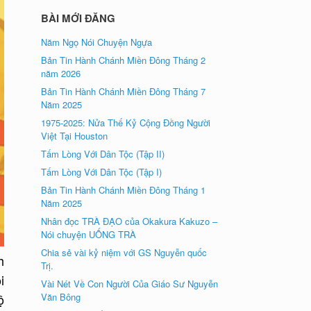
BÀI MỚI ĐĂNG
Năm Ngọ Nói Chuyện Ngựa
Bản Tin Hành Chánh Miền Đông Tháng 2
năm 2026
Bản Tin Hành Chánh Miền Đông Tháng 7
Năm 2025
1975-2025: Nửa Thế Kỷ Cộng Đồng Người
Việt Tại Houston
Tấm Lòng Với Dân Tộc (Tập II)
Tấm Lòng Với Dân Tộc (Tập I)
Bản Tin Hành Chánh Miền Đông Tháng 1
Năm 2025
Nhân đọc TRÀ ÐẠO của Okakura Kakuzo –
Nói chuyện UỐNG TRÀ
Chia sẻ vài kỷ niệm với GS Nguyễn quốc
h
Trị.
i
Vài Nét Về Con Người Của Giáo Sư Nguyễn
ộ
Văn Bông