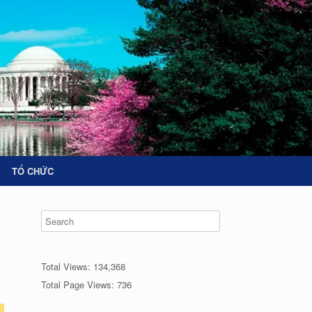
TỔ CHỨC
Total Views:
134,368
Total Page Views:
736