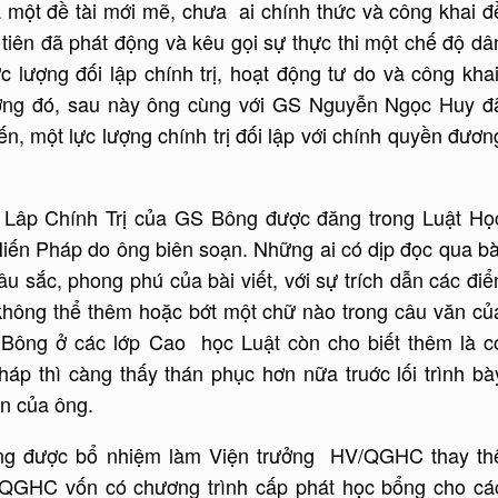
à một đề tài mới mẽ, chưa ai chính thức và công khai đ
tiên đã phát động và kêu gọi sự thực thi một chế độ dâ
 lượng đối lập chính trị, hoạt động tư do và công khai
rương đó, sau này ông cùng với GS Nguyễn Ngọc Huy đ
, một lực lượng chính trị đối lập với chính quyền đươn
i Lâp Chính Trị của GS Bông được đăng trong Luật Họ
iến Pháp do ông biên soạn. Những ai có dịp đọc qua bà
 sắc, phong phú của bài viết, với sự trích dẫn các điể
ộ không thể thêm hoặc bớt một chữ nào trong câu văn củ
 Bông ở các lớp Cao học Luật còn cho biết thêm là c
áp thì càng thấy thán phục hơn nữa truớc lối trình bà
ăn của ông.
ng được bổ nhiệm làm Viện trưởng HV/QGHC thay th
QGHC vốn có chương trình cấp phát học bổng cho cá