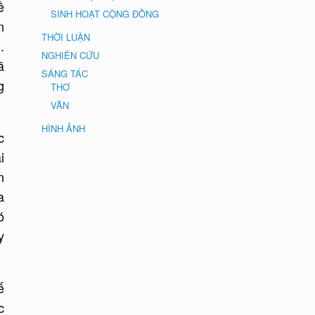
ề
SINH HOẠT CỘNG ĐỒNG
n
THỜI LUẬN
.
NGHIÊN CỨU
ã
SÁNG TÁC
g
THƠ
VĂN
HÌNH ẢNH
c
i
n
a
ó
y
ế
c