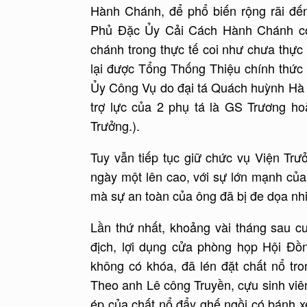
Hành Chánh, để phổ biến rộng rãi đế
Phủ Đặc Ủy Cải Cách Hành Chánh có 
chánh trong thực tế coi như chưa thực
lại được Tổng Thống Thiệu chính thức 
Ủy Công Vụ do đại tá Quách huỳnh Hà 
trợ lực của 2 phụ tá là GS Trương 
Trưởng.).
Tuy vẫn tiếp tục giữ chức vụ Viện T
ngày một lên cao, với sự lớn mạnh của
mà sự an toàn của ông đã bị đe dọa nhi
Lần thứ nhất, khoảng vài tháng sau c
địch, lợi dụng cửa phòng họp Hội Đồ
không có khóa, đã lén đặt chất nổ t
Theo anh Lê công Truyền, cựu sinh viê
ép của chất nổ đẩy ghế ngồi có bánh 