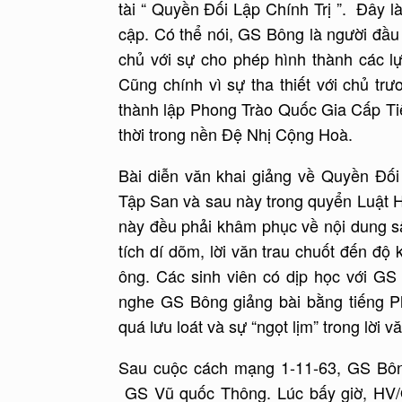
tài “ Quyền Đối Lập Chính Trị ”. Đây l
cập. Có thể nói, GS Bông là người đầu 
chủ với sự cho phép hình thành các lực
Cũng chính vì sự tha thiết với chủ t
thành lập Phong Trào Quốc Gia Cấp Tiến
thời trong nền Đệ Nhị Cộng Hoà.
Bài diễn văn khai giảng về Quyền Đố
Tập San và sau này trong quyển Luật H
này đều phải khâm phục về nội dung sâu
tích dí dõm, lời văn trau chuốt đến đ
ông. Các sinh viên có dịp học với GS
nghe GS Bông giảng bài bằng tiếng Ph
quá lưu loát và sự “ngọt lịm” trong lời v
Sau cuộc cách mạng 1-11-63, GS Bô
GS Vũ quốc Thông. Lúc bấy giờ, HV/