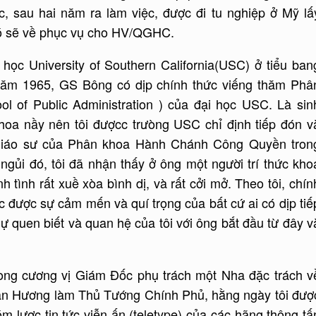
c, sau hai năm ra làm việc, được đi tu nghiệp ở Mỹ lấ
 đó sẽ về phục vụ cho HV/QGHC.
 học University of Southern California(USC) ở tiểu ban
 năm 1965, GS Bông có dịp chính thức viếng thăm Phâ
of Public Administration ) của đại học USC. Là sin
hoa nầy nên tôi đượcc trưòng USC chỉ định tiếp đón v
giáo sư của Phân khoa Hành Chánh Công Quyền tron
 ngủi đó, tôi đã nhận thấy ở ông một người trí thức kho
h tình rất xuề xòa bình dị, và rất cởi mở. Theo tôi, chín
 được sự cảm mến và quí trọng của bất cứ ai có dịp tiế
ự quen biết và quan hệ của tôi với ông bắt đầu từ đây v
ong cương vị Giám Đốc phụ trách một Nha đặc trách v
 văn Hương làm Thủ Tướng Chính Phủ, hằng ngày tôi đượ
 lược tin tức viễn ấn (teletype) của các hãng thông tấ