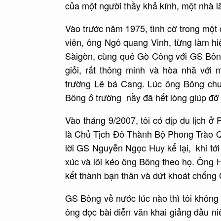
của một người thầy khả kính, một nhà l
Vào trước năm 1975, tình cờ trong một 
viên, ông Ngô quang Vinh, từng làm h
Sàigòn, cùng quê Gò Công với GS Bông
giỏi, rất thông minh và hòa nhã với 
trường Lê bá Cang. Lúc ông Bông chu
Bông ở trường nầy đã hết lòng giúp đỡ
Vào tháng 9/2007, tôi có dịp du lịch ở
là Chủ Tịch Đô Thành Bộ Phong Trào Q
lời GS Nguyễn Ngọc Huy kể lại, khi tới 
xúc và lôi kéo ông Bông theo họ. Ông H
kết thành bạn thân và dứt khoát chống 
GS Bông về nước lúc nào thì tôi không 
ông đọc bài diễn văn khai giảng đầu n