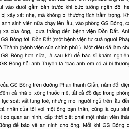
ui vào dưới gầm bàn trước khi bức tường ngăn đôi ha
bị xây xát nhẹ, mà không bị thương tích trầm trọng. Kh
t anh sinh viên nữa chạy lên lầu, vào phòng GS Bông, c
ng xa của ông, đưa thẳng đến bệnh viện Đồn Đất. An
ưa GS Bông tới Đồn Đất (một bệnh viện tư cuả người Phá
ô Thành (bệnh viện của chính phủ ). Một điều đã làm ch
 GS Bông hơn nữa, là sau khì để bác sĩ khám nghiệ
 GS Bông hỏi anh Truyền là “các anh em có ai bị thươn
c của GS Bông trên đường Phan thanh Giản, nằm đối diệ
đêm cả nhà bị xông thuốc mê, tất cả đồ đạc trong phòn
 lục soát vất tung toé, nhưng mọi ngưòi ngủ trên lầu đề
cá nhân của tôi với một ông bạn thân, cũng là cựu sin
 cơ quan an ninh, cấp thời biệt phái một nhân viên thâ
 Bông để bảo vệ an ninh cho ông. Mỗi khi GS Bông d