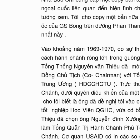
ngoại quốc liên quan đến hiện tình c
tướng xem. Tôi cho copy một bản nữa 
ốc của GS Bông trên đường Phan Thanh
nhất nầy .
Vào khoảng năm 1969-1970, do sự th
cách hành chánh rông lớn trong guồn
Tổng Thống Nguyễn văn Thiệu đã mời
Đồng Chủ Tịch (Co- Chairman) với T
Trung Ương ( HDCCHCTU ). Trực th
Chánh, dưới quyền điều khiển của mộ
cho tôi biết là ông đã đề nghị tôi vào
tốt nghiệp Học Viện QGHC, vừa có b
Thiệu đã chọn ông Nguyễn đình Xướn
làm Tổng Quản Trị Hành Chánh Phủ T
Chánh. Cơ quan USAID có in các sơ