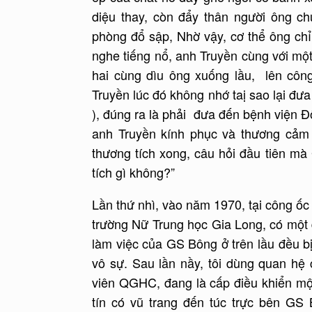
diệu thay, còn đẩy thân người ông ch
phòng đổ sập, Nhờ vậy, cơ thể ông chỉ 
nghe tiếng nổ, anh Truyền cùng với mộ
hai cùng dìu ông xuống lầu, lên cô
Truyền lúc đó không nhớ taị sao lại đ
), đúng ra là phải đưa đến bệnh viện Đ
anh Truyền kính phục và thương cảm
thương tích xong, câu hỏi đầu tiên mà
tích gì không?”
Lần thứ nhì, vào năm 1970, tại công ố
trường Nữ Trung học Gia Long, có một 
làm việc của GS Bông ở trên lầu đều bị
vô sự. Sau lần nầy, tôi dùng quan hệ 
viên QGHC, đang là cấp điều khiển một
tín có vũ trang đến túc trực bên GS