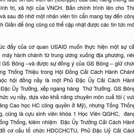
hính trị, xã hội của VNCH. Bản chính trình lên cho Th
và sau đó nhờ một nhân viên tín cẩn mang tay đến côn
 Giản để ông cũng có thể cập nhật được các tin tức mớ
úc đẩy của cơ quan USAID muốn thực hiện một sự cả
g máy hành chánh từ trung ương xuống địa phương, nê
 GS Bông –và được sự đồng ý của GS Bông – giữ chứ
ổng Thống Thiệu trong Hội Đồng Cải Cách Hành Chán
uộc hội đồng nầy là một Phủ Đặc Ủy Cải Cách Hàn
t Đặc Ủy Trưởng, xếp ngang hàng Thứ Trưởng. GS Bôn
 chức vụ nầy, dựa vào khả năng chuyên môn cuả tôi ( vư
ằng Cao học HC công quyền ở Mỹ), nhưng Tổng Thốn
g, cũng là cựu sinh viên khóa 1 Học Viên QGHC, đan
ổng Thống, kiêm nhiệm Đặc Ủy Trưởng Cải Cách Hàn
 đồ cơ cấu tổ chức HDCCHCTU, Phủ Đặc Uỷ Cải Các