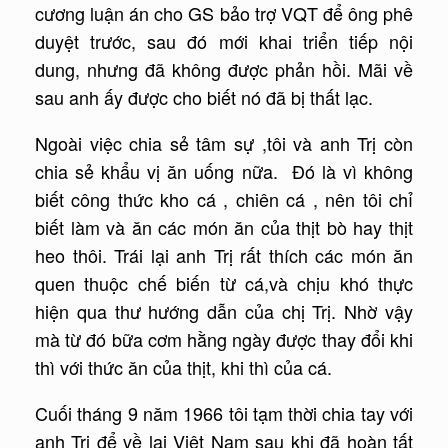
cương luận án cho GS bảo trợ VQT để ông phê
duyệt trước, sau đó mới khai triển tiếp nội
dung, nhưng đã không được phản hồi. Mãi về
sau anh ấy được cho biết nó đã bị thất lạc.
Ngoài việc chia sẻ tâm sự ,tôi và anh Trị còn
chia sẻ khẩu vị ăn uống nữa. Đó là vì không
biết công thức kho cá , chiên cá , nên tôi chỉ
biết làm và ăn các món ăn của thịt bò hay thịt
heo thôi. Trái lại anh Trị rất thích các món ăn
quen thuộc chế biến từ cá,và chịu khó thực
hiện qua thư hướng dẫn của chị Trị. Nhờ vậy
mà từ đó bữa cơm hằng ngày được thay đổi khi
thì với thức ăn của thịt, khi thì của cá.
Cuối tháng 9 năm 1966 tôi tạm thời chia tay với
anh Trị để về lại Việt Nam sau khi đã hoàn tất