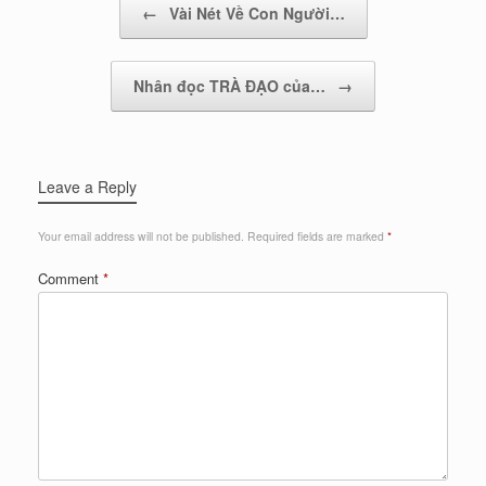
←
Vài Nét Về Con Người…
Nhân đọc TRÀ ÐẠO của…
→
Leave a Reply
Your email address will not be published.
Required fields are marked
*
Comment
*