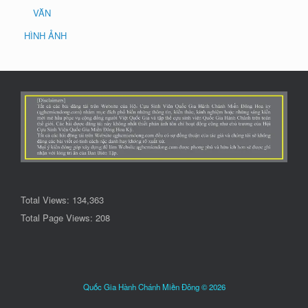
VĂN
HÌNH ẢNH
Total Views:
134,363
Total Page Views:
208
Quốc Gia Hành Chánh Miền Đông © 2026