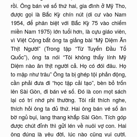
rồi. Ông bán vé số thứ hai, gia đình ở Mỹ Tho,
được gọi là Bắc Kỳ chín nút (di cư vào Nam
1954, để phân biệt với Bắc Kỳ 75 vào chiếm
miền Nam 1975) lớn tuổi hơn, là cựu giáo viên,
vì Việt Cộng bắt ông ta giảng bài “Mỹ Diệm Ăn
Thịt Người” (Trong tập “Từ Tuyến Ðầu Tổ
Quốc”), ông ta nói “Tôi không thấy lính Mỹ
Diệm nào ăn thịt người cả. Họ có đói đâu. Họ
to mập như trâu” Ông ta bị ghép tội phản động,
cần phải đưa đi “học tập cải tạo”, bèn bỏ trốn
lên Sài Gòn, đi bán vé số. Ðó là con mọt sách
lại có trí nhớ phi thường. Tôi rất thích nghe,
thích hỏi ông ta đủ thứ. Hai ông bán vé số ăn
bờ ngủ bụi, lang thang khắp Sài Gòn. Tích góp
được chút đỉnh thì gửi lén về nuôi vợ con. Hai
ông đúng là yêu đời, lúc nào cũng vui cười.