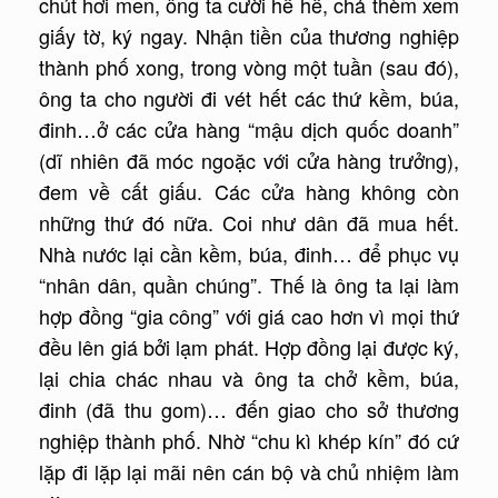
chút hơi men, ông ta cười hề hề, chả thèm xem
giấy tờ, ký ngay. Nhận tiền của thương nghiệp
thành phố xong, trong vòng một tuần (sau đó),
ông ta cho người đi vét hết các thứ kềm, búa,
đinh…ở các cửa hàng “mậu dịch quốc doanh”
(dĩ nhiên đã móc ngoặc với cửa hàng trưởng),
đem về cất giấu. Các cửa hàng không còn
những thứ đó nữa. Coi như dân đã mua hết.
Nhà nước lại cần kềm, búa, đinh… để phục vụ
“nhân dân, quần chúng”. Thế là ông ta lại làm
hợp đồng “gia công” với giá cao hơn vì mọi thứ
đều lên giá bởi lạm phát. Hợp đồng lại được ký,
lại chia chác nhau và ông ta chở kềm, búa,
đinh (đã thu gom)… đến giao cho sở thương
nghiệp thành phố. Nhờ “chu kì khép kín” đó cứ
lặp đi lặp lại mãi nên cán bộ và chủ nhiệm làm