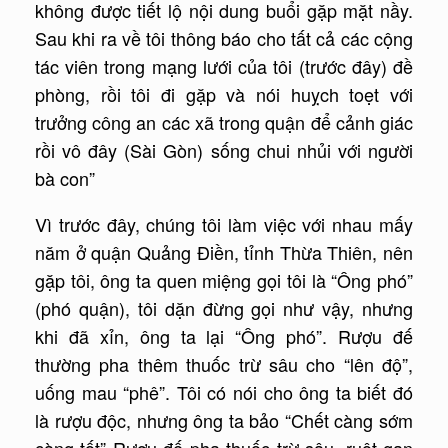
không được tiết lộ nội dung buổi gặp mặt nầy.
Sau khi ra về tôi thông báo cho tất cả các cộng
tác viên trong mạng lưới của tôi (trước đây) đề
phòng, rồi tôi đi gặp và nói huỵch toẹt với
trưởng công an các xã trong quận để cảnh giác
rồi vô đây (Sài Gòn) sống chui nhủi với người
bà con”
Vì trước đây, chúng tôi làm việc với nhau mấy
năm ở quận Quảng Ðiền, tỉnh Thừa Thiên, nên
gặp tôi, ông ta quen miệng gọi tôi là “Ông phó”
(phó quận), tôi dặn đừng gọi như vậy, nhưng
khi đã xỉn, ông ta lại “Ông phó”. Rượu đế
thường pha thêm thuốc trừ sâu cho “lên độ”,
uống mau “phê”. Tôi có nói cho ông ta biết đó
là rượu độc, nhưng ông ta bảo “Chết càng sớm