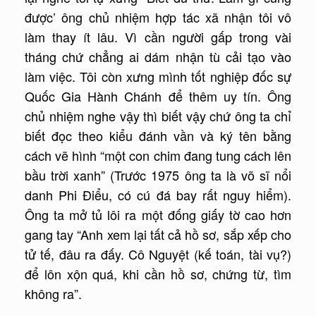
được’ ông chủ nhiệm hợp tác xã nhận tôi vô
làm thay ít lâu. Vì cần người gấp trong vài
tháng chứ chẳng ai dám nhận tù cải tạo vào
làm việc. Tôi còn xưng mình tốt nghiệp đốc sự
Quốc Gia Hành Chánh để thêm uy tín. Ông
chủ nhiệm nghe vậy thì biết vậy chứ ông ta chỉ
biết đọc theo kiểu đánh vần và ký tên bằng
cách vẽ hình “một con chim đang tung cách lên
bầu trời xanh” (Trước 1975 ông ta là võ sĩ nổi
danh Phi Ðiểu, có cú đá bay rất nguy hiểm).
Ông ta mở tủ lôi ra một đống giấy tờ cao hơn
gang tay “Anh xem lại tất cả hồ sơ, sắp xếp cho
tử tế, đâu ra đấy. Cô Nguyệt (kế toán, tài vụ?)
để lôn xộn quá, khi cần hồ sơ, chứng từ, tìm
không ra”.