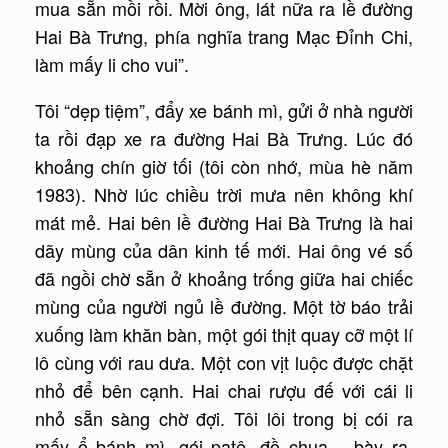
mua sẵn mồi rồi. Mời ông, lát nữa ra lề đường
Hai Bà Trưng, phía nghĩa trang Mạc Ðỉnh Chi,
làm mấy li cho vui”.
Tôi “dẹp tiệm”, đẩy xe bánh mì, gửi ở nhà người
ta rồi đạp xe ra đường Hai Bà Trưng. Lúc đó
khoảng chín giờ tối (tôi còn nhớ, mùa hè năm
1983). Nhờ lúc chiều trời mưa nên không khí
mát mẻ. Hai bên lề đường Hai Bà Trưng là hai
dãy mùng của dân kinh tế mới. Hai ông vé số
đã ngồi chờ sẵn ở khoảng trống giữa hai chiếc
mùng của người ngủ lề đường. Một tờ báo trải
xuống làm khăn bàn, một gói thịt quay cỡ một lí
lô cùng với rau dưa. Một con vịt luộc được chặt
nhỏ để bên cạnh. Hai chai rượu đế với cái li
nhỏ sẵn sàng chờ đợi. Tôi lôi trong bị cói ra
mấy ổ bánh mì, gói patê, đồ chua… bày ra.