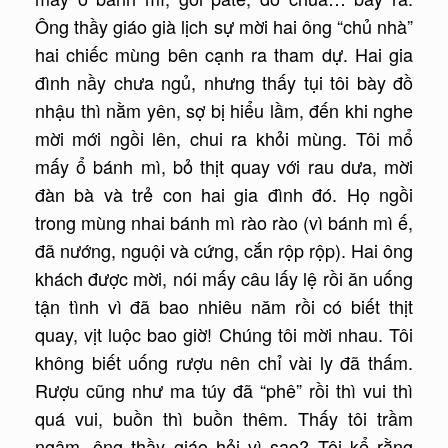
Ông thầy giáo già lịch sự mời hai ông “chủ nhà”
hai chiếc mùng bên cạnh ra tham dự. Hai gia
đình nầy chưa ngủ, nhưng thấy tụi tôi bày đồ
nhậu thì nằm yên, sợ bị hiểu lầm, đến khi nghe
mời mới ngồi lên, chui ra khỏi mùng. Tôi mổ
mấy ổ bánh mì, bỏ thịt quay với rau dưa, mời
đàn bà và trẻ con hai gia đình đó. Họ ngồi
trong mùng nhai bánh mì rào rào (vì bánh mì ế,
đã nướng, nguội và cứng, cắn rộp rộp). Hai ông
khách được mời, nói mấy câu lấy lệ rồi ăn uống
tận tình vì đã bao nhiêu năm rồi có biết thịt
quay, vịt luộc bao giờ! Chúng tôi mời nhau. Tôi
không biết uống rượu nên chỉ vài ly đã thấm.
Rượu cũng như ma túy đã “phê” rồi thì vui thì
quá vui, buồn thì buồn thêm. Thấy tôi trầm
ngâm, ông thầy giáo hỏi vì sao? Tôi kể rằng