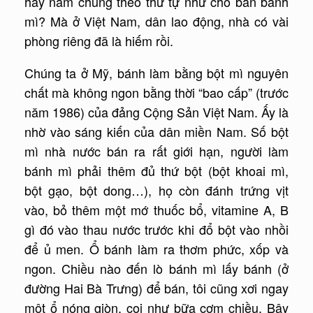
hay nằm chung theo thứ tự như chỗ bán bánh
mì? Mà ở Việt Nam, dân lao động, nhà có vài
phòng riêng đã là hiếm rồi.
Chúng ta ở Mỹ, bánh làm bằng bột mì nguyên
chất mà không ngon bằng thời “bao cấp” (trước
năm 1986) của đảng Cộng Sản Việt Nam. Ấy là
nhờ vào sáng kiến của dân miền Nam. Số bột
mì nhà nước bán ra rất giới hạn, người làm
bánh mì phải thêm đủ thứ bột (bột khoai mì,
bột gạo, bột dong…), họ còn đánh trứng vịt
vào, bỏ thêm một mớ thuốc bổ, vitamine A, B
gì đó vào thau nước trước khi đổ bột vào nhồi
để ủ men. Ổ bánh làm ra thơm phức, xốp và
ngon. Chiều nào đến lò bánh mì lấy bánh (ở
đường Hai Bà Trưng) để bán, tôi cũng xơi ngay
một ổ nóng giòn, coi như bữa cơm chiều. Bây