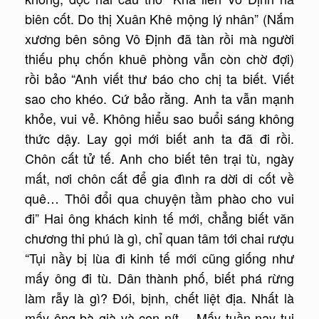
biên cốt. Do thị Xuân Khê mộng lý nhân” (Nắm
xương bên sông Vô Ðịnh đã tàn rồi mà người
thiếu phụ chốn khuê phòng vẫn còn chờ đợi)
rồi bảo “Anh viết thư báo cho chị ta biết. Viết
sao cho khéo. Cứ bảo rằng. Anh ta vẫn mạnh
khỏe, vui vẻ. Không hiểu sao buổi sáng không
thức dậy. Lay gọi mới biết anh ta đã đi rồi.
Chôn cất tử tế. Anh cho biết tên trại tù, ngày
mất, nơi chôn cất để gia đình ra dời di cốt về
quê… Thôi đổi qua chuyện tầm phào cho vui
đi” Hai ông khách kinh tế mới, chẳng biết văn
chương thi phú là gì, chỉ quan tâm tới chai rượu
“Tụi nầy bị lùa đi kinh tế mới cũng giống như
mấy ông đi tù. Dân thành phố, biết phá rừng
làm rẫy là gì? Ðói, bịnh, chết liệt địa. Nhất là
mấy ông bà già và con nít… Mấy tuần nay tụi