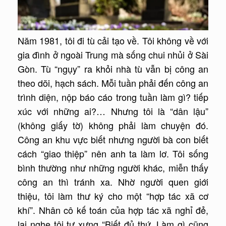
Năm 1981, tôi đi tù cải tạo về. Tôi không về với
gia đình ở ngoài Trung mà sống chui nhủi ở Sài
Gòn. Tù “ngụy” ra khỏi nhà tù vẫn bị công an
theo dõi, hạch sách. Mỗi tuần phải đến công an
trình diện, nộp báo cáo trong tuần làm gì? tiếp
xúc với những ai?… Nhưng tôi là “dân lậu”
(không giấy tờ) không phải làm chuyện đó.
Công an khu vực biết nhưng người bà con biết
cách “giao thiệp” nên anh ta làm lơ. Tôi sống
bình thường như những người khác, miễn thấy
công an thì tránh xa. Nhờ người quen giới
thiệu, tôi làm thư ký cho một “hợp tác xã cơ
khí”. Nhân cô kế toán của hợp tác xã nghỉ đẻ,
lại nghe tôi tự xưng “Biết đủ thứ. Làm gì cũng