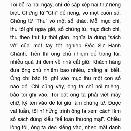
Tôi bỏ ra hai ngày, chỉ để sắp xếp hai thứ riêng
biệt. Chứng từ “Chi” để riêng, vô một cuốn sổ.
Chứng từ “Thu” vô một sổ khác. Mỗi mục chi,
thu tôi ghi ngày giờ, số chứng từ, mục đích chi,
thu theo thứ tự thời gian, nghĩa là đúng “sách
vở” của một tay tốt nghiệp Ðốc Sự Hành
Chánh. Tiền thì ông chủ nhiệm để trong túi,
nhiều quá thì đem về nhà cất giữ. Khách hàng
đưa ông chủ nhiệm bao nhiêu, chẳng ai biết.
Ông chỉ bảo tôi ghi vào mục thu một con số
nào đó. Chi cũng vậy, ông ta chỉ nói miệng,
bảo tôi ghi vào. Tôi bắt ông ta phải viết mấy
chữ, ký tên vào để tôi giữ làm chứng từ. Ðược
vài tuần, tôi hí hửng trình ông ta xem cách làm
sổ sách đúng kiểu “kế toán thương mại”. Chiều
lòng tôi, ông ta đeo kiếng vào, nheo mắt đánh