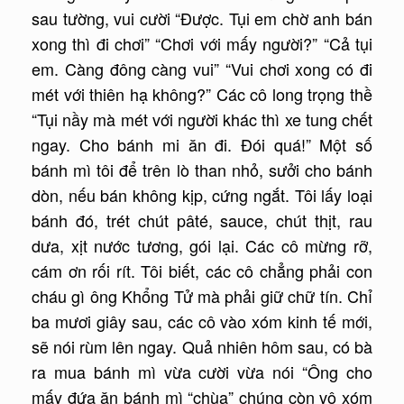
sau tường, vui cười “Ðược. Tụi em chờ anh bán
xong thì đi chơi” “Chơi với mấy người?” “Cả tụi
em. Càng đông càng vui” “Vui chơi xong có đi
mét với thiên hạ không?” Các cô long trọng thề
“Tụi nầy mà mét với người khác thì xe tung chết
ngay. Cho bánh mi ăn đi. Ðói quá!” Một số
bánh mì tôi để trên lò than nhỏ, sưởi cho bánh
dòn, nếu bán không kịp, cứng ngắt. Tôi lấy loại
bánh đó, trét chút pâté, sauce, chút thịt, rau
dưa, xịt nước tương, gói lại. Các cô mừng rỡ,
cám ơn rối rít. Tôi biết, các cô chẳng phải con
cháu gì ông Khổng Tử mà phải giữ chữ tín. Chỉ
ba mươi giây sau, các cô vào xóm kinh tế mới,
sẽ nói rùm lên ngay. Quả nhiên hôm sau, có bà
ra mua bánh mì vừa cười vừa nói “Ông cho
mấy đứa ăn bánh mì “chùa” chúng còn vô xóm