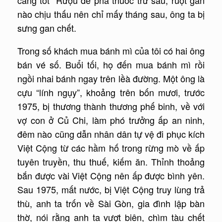
càng tốt” Rượu đế pha thuốc trừ sâu, ruột gan
nào chịu thấu nên chỉ mấy tháng sau, ông ta bị
sưng gan chết.
Trong số khách mua bánh mì của tôi có hai ông
bán vé số. Buổi tối, họ đến mua bánh mì rồi
ngồi nhai bánh ngay trên lềà đường. Một ông là
cựu “lính ngụy”, khoảng trên bốn mươi, trước
1975, bị thương thành thương phế binh, về với
vợ con ở Củ Chi, làm phó trưởng ấp an ninh,
đêm nào cũng dẫn nhân dân tự vệ đi phục kích
Việt Cộng từ các hầm hố trong rừng mò về ấp
tuyên truyền, thu thuế, kiếm ăn. Thỉnh thoảng
bắn được vài Việt Cộng nên ấp được bình yên.
Sau 1975, mất nước, bị Việt Cộng truy lùng trả
thù, anh ta trốn về Sài Gòn, gia đình lập bàn
thờ, nói rằng anh ta vượt biên, chìm tàu chết