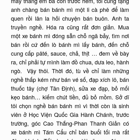
mấy thằng em bà con trước hẻm, tôi cũng tặng
anh chàng bán bánh mì một li cà phê để làm
quen rồi lân la hỏi chuyện bán buôn. Anh ta
truyền nghề. Hóa ra cũng rất đơn giản. Mua
một xe bánh mì đóng sẵn chỗ ngã bảy, tìm nơi
bán rồi cứ đến lò bánh mì lấy bánh, đến chỗ
cung cấp pâté, sauce, chả, thịt … đem về bày
ra, chỉ phải tự mình làm đồ chua, dưa leo, hành
ngò. Vậy thôi. Thời đó, tù về chỉ làm những
nghề thấp kém như bán vé số, đạp xích lô, bán
thuốc tây (chợ Tân Ðịnh), sửa xe đạp, bỏ mối
kẹo bánh… kiếm chút tiền, đủ bỏ mồm. Sở dĩ
tôi chọn nghề bán bánh mì vì thời còn là sinh
viên ở Học Viện Quốc Gia Hành Chánh, trước
trường, góc Cao Thắng-Phan Thanh Giản có
xe bánh mì Tám Cẩu chỉ bán buổi tối mà rất