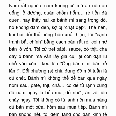
Nam rất nghèo, cơm không có mà ăn nên ăn
uống lề đường, quán chồm hổm… rẻ tiền đã
quen, nay thấy hai xe bánh mì sang trọng đó,
họ không dám đến, sợ bị “chặt đẹp”. Thế nên,
khi hai đối thủ hùng hậu xuất hiện, tôi “cạnh
tranh bất chính” bằng cách bán rất rẻ, coi như
bán lỗ vốn. Tôi cứ trét pâté, sauce, bỏ thịt, chả
đầy ổ bánh mà vẫn lấy giá cũ, lại còn dặn lũ
nhỏ vào xóm kêu lên “Ông bánh mì bán rẻ
lắm!”. Ðối phương (s) chịu đựng độ một tuần là
đủ chết. Bánh mì không thể để bán qua ngày
hôm sau, pâté, thịt, chả… có để tủ lạnh cũng
độ năm ngày là bốc mùi, đổ nhớt, ăn vô tiêu
chảy ngay. Tôi không có tủ lạnh nên mua hàng
đủ bán một bữa, hôm sau mua tiếp. Bánh mì
bán không hết, tôi đem tặng cho dân kinh tế