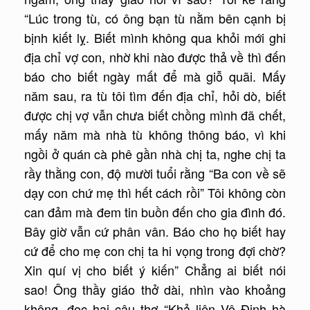
“Lúc trong tù, có ông bạn tù nằm bên cạnh bị
bịnh kiết lỵ. Biết mình không qua khỏi mới ghi
địa chỉ vợ con, nhờ khi nào được thả về thì đến
báo cho biết ngày mất để mà giỗ quãi. Mấy
năm sau, ra tù tôi tìm đến địa chỉ, hỏi dò, biết
được chị vợ vẫn chưa biết chồng mình đã chết,
mấy năm mà nhà tù không thông báo, vì khi
ngồi ở quán cà phê gần nhà chị ta, nghe chị ta
rầy thằng con, độ mười tuổi rằng “Ba con về sẽ
dạy con chứ mẹ thì hết cách rồi” Tôi không còn
can đảm mà đem tin buồn đến cho gia đình đó.
Bây giờ vẫn cứ phân vân. Báo cho họ biết hay
cứ để cho mẹ con chị ta hi vọng trong đợi chờ?
Xin quí vị cho biết ý kiến” Chẳng ai biết nói
sao! Ông thầy giáo thở dài, nhìn vào khoảng
không, đọc hai câu thơ “Khả liên Vô Ðịnh hà