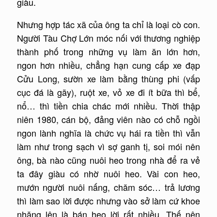
giàu.
Nhưng hợp tác xã của ông ta chỉ là loại cò con.
Người Tàu Chợ Lớn móc nối với thương nghiệp
thành phố trong những vụ làm ăn lớn hơn,
ngon hơn nhiều, chẳng hạn cung cấp xe đạp
Cửu Long, sườn xe làm bằng thùng phi (vấp
cục đá là gãy), ruột xe, vỏ xe đi ít bữa thì bể,
nổ… thì tiền chia chác mới nhiều. Thời thập
niên 1980, cán bộ, đảng viên nào có chỗ ngồi
ngon lành nghĩa là chức vụ hái ra tiền thì vẫn
làm như trong sạch vì sợ ganh tị, soi mói nên
ông, bà nào cũng nuôi heo trong nhà để ra vẻ
ta đây giàu có nhờ nuôi heo. Vài con heo,
mướn người nuôi nấng, chăm sóc… trả lương
thì làm sao lời được nhưng vào sở làm cứ khoe
nhặng lên là bán heo lời rất nhiều. Thế nên