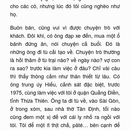
cho các cô, nhưng lúc đó tôi cũng nghèo như
họ.
Buôn bán, cũng vui vì được chuyện trò với
khách. Ðôi khi, có ông đạp xe đến, mua một ổ
bánh đứng ăn, nói chuyện cả buổi. Ðó là
những ông đi tù cải tạo về. Chuyện trò thường
là hỏi thăm ở tù trại nào? về ngày nào? vợ con
ra sao? trước kia làm việc ở đâu? Chỉ vài câu
thì thấy thông cảm như thân thiết từ lâu. Có
ông trung úy Hiếu, cảnh sát đặc biệt, trước
1975, cùng làm việc với tôi ở quận Quảng Ðiền,
tỉnh Thừa Thiên. Ông ta đi tù về, vào Sài Gòn,
ở trong xóm, sau nhà thờ Tân Ðịnh, tối nào
cũng đem một xị đế với cái ly nhỏ ra ngồi với
tôi. Tôi để một ít thịt chả, pâté… bên cạnh để