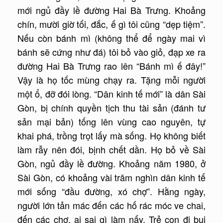
mới ngủ đầy lề đường Hai Bà Trưng. Khoảng
chín, mười giờ tối, đắc, ế gì tôi cũng “dẹp tiệm”.
Nếu còn bánh mì (không thể để ngày mai vì
bánh sẽ cứng như đá) tôi bỏ vào giỏ, đạp xe ra
đường Hai Bà Trưng rao lên “Bánh mì ế đây!”
Vậy là họ tốc mùng chạy ra. Tặng mỗi người
một ổ, đỡ đói lòng. “Dân kinh tế mới” là dân Sài
Gòn, bị chính quyền tịch thu tài sản (đánh tư
sản mại bản) tống lên vùng cao nguyên, tự
khai phá, trồng trọt lấy mà sống. Họ không biết
làm rẫy nên đói, bịnh chết dần. Họ bỏ về Sài
Gòn, ngủ đầy lề đường. Khoảng năm 1980, ở
Sài Gòn, có khoảng vài trăm nghìn dân kinh tế
mới sống “đầu đường, xó chợ”. Hằng ngày,
người lớn tản mác đến các hố rác móc ve chai,
đến các chợ, ai sai gì làm nấy. Trẻ con đi bụi