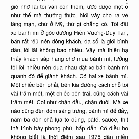
giờ nhớ lại tôi vẫn còn thèm, ước được một ổ
như thế mà thưởng thức. Nói vậy cho ra vẻ
lãng mạn, chứ ở Mỹ, thứ gì chẳng có. Tôi đặt
xe bánh mì ở góc đường Hiền Vương-Duy Tân,
bán rất rẻû nên đông khách, đa số là giới bình
dân, lời lãi không bao nhiêu. Vậy mà thiên hạ
thấy khách sắp hàng chờ mua bánh mì, tưởng
tôi lời nhiều nên đua nhau đặt xe bán bánh mì
quanh đó để giành khách. Có hai xe bánh mì.
Một chiếc bên phải, bên kia đường cách chỗ tôi
vài trăm mét, một chiếc bên trái, cũng cách vài
trăm mét. Coi như chận đầu, chận đuôi. Mà xe
nào cũng đèn đóm sáng trưng, bánh mì để đầy,
năm ba đòn chả lụa to đùng, pâté, sauce, thịt
thà trình bày phong phú, hấp dẫn. Có điều họ
không biết là thời điểm sau 1975 dân miền