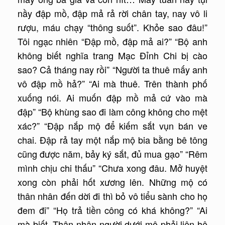
nầy đập mồ, đập mả rả rời chân tay, nay vô li
rượu, máu chạy “thông suốt”. Khỏe sao đâu!”
Tôi ngạc nhiên “Ðập mồ, đập mả ai?” “Bộ anh
không biết nghĩa trang Mạc Ðỉnh Chi bị cào
sao? Cả tháng nay rồi” “Người ta thuê mấy anh
vô đập mồ hả?” “Ai mà thuê. Trên thành phố
xuống nói. Ai muốn đập mồ mả cứ vào mà
đập” “Bộ khùng sao đi làm công không cho mệt
xác?” “Ðập nắp mộ để kiếm sắt vụn bán ve
chai. Ðập rả tay một nắp mộ bia bằng bê tông
cũng được năm, bảy ký sắt, đủ mua gạo” “Rêm
mình chịu chi thấu” “Chưa xong đâu. Mở huyệt
xong còn phải hốt xương lên. Những mộ có
thân nhân đến dời đi thì bỏ vô tiểu sành cho họ
đem đi” “Họ trả tiền công có khá không?” “Ai
mà biết. Thân nhân người dưới mộ phải liên hệ