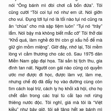
nói “Ông bánh mì đòi chơi cả bốn đứa”. Tôi
cũng cười “Tôi coi tụi nó như em út. Nói giỡn
cho vui. Ðụng tới tụi nó là tối nào tụi nó cũng ra
ăn “chùa” cho mà sập tiệm luôn” “Tụi nó “trây”
lắm. Nói bậy mà không biết mắc cỡ” Tôi thở dài
“Khổ quá, làm nghề đó thì còn gì xấu hổ để mà
giữ gìn mồm miệng”. Giờ đây, nhớ lại, Tôi mềm
lòng vì cảm thương cho các cô. Sau 1975 dân
Miền Nam gặp đại họa. Tài sản bị tịch thu, gia
đình tan nát. Người con gái nào cũng có quyền
ước mơ được đi học, được làm vợ, làm mẹ,
nhưng chế độ đã đẩy họ vào đường cùng còn
tìm cách loại trừ, cách ly họ khỏi xã hội, cho họ
chết dần trong các trại tù cải tạo nơi rừng
thiêng nước độc. Tôi nghĩ, giá mà tôi là “Việt
kiều” như bây giờ, tôi sẽ tặng hết xe bánh mì