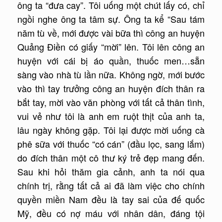
ông ta “đưa cay”. Tôi uống một chút lấy có, chỉ
ngồi nghe ông ta tâm sự. Ông ta kể “Sau tám
năm tù về, mới được vài bữa thì công an huyện
Quảng Ðiền có giấy “mời” lên. Tôi lên công an
huyện với cái bị áo quần, thuốc men…sẵn
sàng vào nhà tù lần nữa. Không ngờ, mới bước
vào thì tay trưởng công an huyện đích thân ra
bắt tay, mời vào văn phòng với tất cả thân tình,
vui vẻ như tôi là anh em ruột thịt của anh ta,
lâu ngày không gặp. Tôi lại được mời uống cà
phê sữa với thuốc “có cán” (đầu lọc, sang lắm)
do đích thân một cô thư ký trẻ đẹp mang đến.
Sau khi hỏi thăm gia cảnh, anh ta nói qua
chính trị, rằng tất cả ai đã làm việc cho chính
quyền miền Nam đều là tay sai của đế quốc
Mỹ, đều có nợ máu với nhân dân, đáng tội