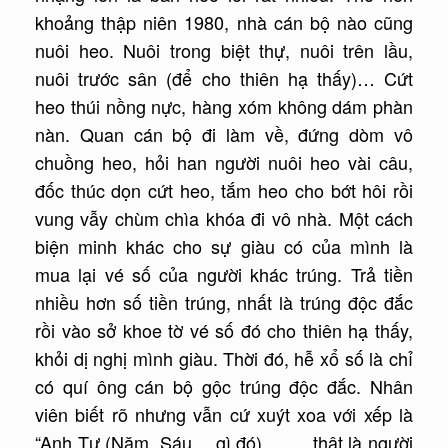
khoảng thập niên 1980, nhà cán bộ nào cũng
nuôi heo. Nuôi trong biệt thự, nuôi trên lầu,
nuôi trước sân (để cho thiên hạ thấy)… Cứt
heo thúi nồng nực, hàng xóm không dám phàn
nàn. Quan cán bộ đi làm về, đứng dòm vô
chuồng heo, hỏi han người nuôi heo vài câu,
đốc thúc dọn cứt heo, tắm heo cho bớt hôi rồi
vung vẫy chùm chìa khóa đi vô nhà. Một cách
biện minh khác cho sự giàu có của mình là
mua lại vé số của người khác trúng. Trả tiền
nhiều hơn số tiền trúng, nhất là trúng độc đắc
rồi vào sở khoe tờ vé số đó cho thiên hạ thấy,
khỏi dị nghị mình giàu. Thời đó, hễ xổ số là chỉ
có quí ông cán bộ gộc trúng độc đắc. Nhân
viên biết rõ nhưng vẫn cứ xuýt xoa với xếp là
“Anh Tư (Năm, Sáu… gì đó) thật là người