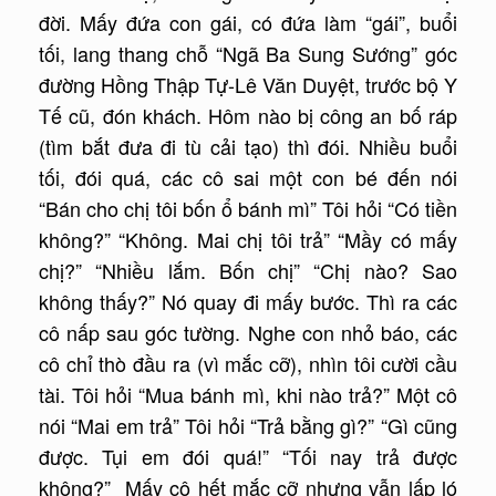
đời. Mấy đứa con gái, có đứa làm “gái”, buổi
tối, lang thang chỗ “Ngã Ba Sung Sướng” góc
đường Hồng Thập Tự-Lê Văn Duyệt, trước bộ Y
Tế cũ, đón khách. Hôm nào bị công an bố ráp
(tìm bắt đưa đi tù cải tạo) thì đói. Nhiều buổi
tối, đói quá, các cô sai một con bé đến nói
“Bán cho chị tôi bốn ổ bánh mì” Tôi hỏi “Có tiền
không?” “Không. Mai chị tôi trả” “Mầy có mấy
chị?” “Nhiều lắm. Bốn chị” “Chị nào? Sao
không thấy?” Nó quay đi mấy bước. Thì ra các
cô nấp sau góc tường. Nghe con nhỏ báo, các
cô chỉ thò đầu ra (vì mắc cỡ), nhìn tôi cười cầu
tài. Tôi hỏi “Mua bánh mì, khi nào trả?” Một cô
nói “Mai em trả” Tôi hỏi “Trả bằng gì?” “Gì cũng
được. Tụi em đói quá!” “Tối nay trả được
không?” Mấy cô hết mắc cỡ nhưng vẫn lấp ló