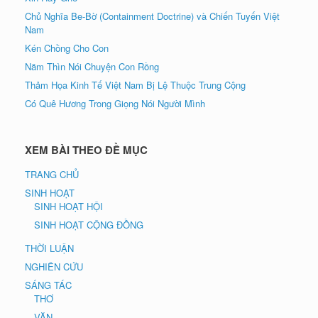
Chủ Nghĩa Be-Bờ (Containment Doctrine) và Chiến Tuyến Việt
Nam
Kén Chồng Cho Con
Năm Thìn Nói Chuyện Con Rồng
Thảm Họa Kinh Tế Việt Nam Bị Lệ Thuộc Trung Cộng
Có Quê Hương Trong Giọng Nói Người Mình
XEM BÀI THEO ĐỀ MỤC
TRANG CHỦ
SINH HOẠT
SINH HOẠT HỘI
SINH HOẠT CỘNG ĐỒNG
THỜI LUẬN
NGHIÊN CỨU
SÁNG TÁC
THƠ
VĂN