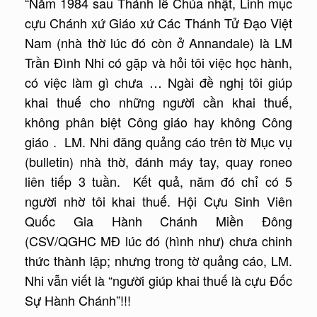
“Năm 1984 sau Thánh lễ Chúa nhật, Linh mục
cựu Chánh xứ Giáo xứ Các Thánh Tử Đạo Việt
Nam (nhà thờ lúc đó còn ở Annandale) là LM
Trần Đình Nhi có gặp và hỏi tôi việc học hành,
có việc làm gì chưa … Ngài đề nghị tôi giúp
khai thuế cho những người cần khai thuế,
không phân biệt Công giáo hay không Công
giáo . LM. Nhi đăng quảng cáo trên tờ Mục vụ
(bulletin) nhà thờ, đánh máy tay, quay roneo
liên tiếp 3 tuần. Kết quả, năm đó chỉ có 5
người nhờ tôi khai thuế. Hội Cựu Sinh Viên
Quốc Gia Hành Chánh Miền Đông
(CSV/QGHC MĐ lúc đó (hình như) chưa chinh
thức thành lập; nhưng trong tờ quảng cáo, LM.
Nhi vẫn viết là “người giúp khai thuế là cựu Đốc
Sự Hành Chánh”!!!