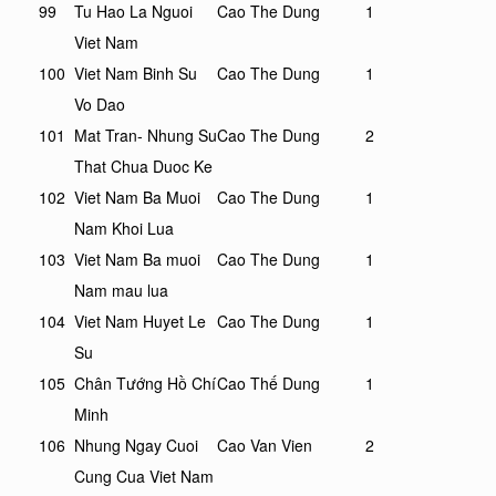
99
Tu Hao La Nguoi
Cao The Dung
1
Viet Nam
100
Viet Nam Binh Su
Cao The Dung
1
Vo Dao
101
Mat Tran- Nhung Su
Cao The Dung
2
That Chua Duoc Ke
102
Viet Nam Ba Muoi
Cao The Dung
1
Nam Khoi Lua
103
Viet Nam Ba muoi
Cao The Dung
1
Nam mau lua
104
Viet Nam Huyet Le
Cao The Dung
1
Su
105
Chân Tướng Hồ Chí
Cao Thế Dung
1
Minh
106
Nhung Ngay Cuoi
Cao Van Vien
2
Cung Cua Viet Nam