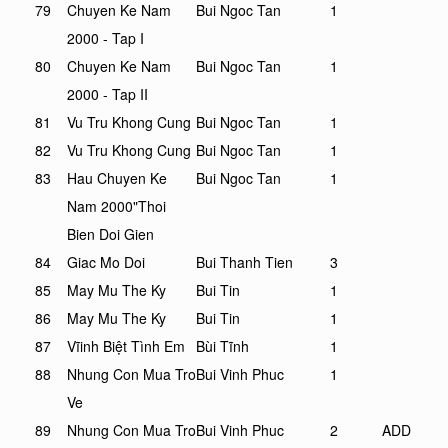
79
Chuyen Ke Nam
Bui Ngoc Tan
1
2000 - Tap I
80
Chuyen Ke Nam
Bui Ngoc Tan
1
2000 - Tap II
81
Vu Tru Khong Cung
Bui Ngoc Tan
1
82
Vu Tru Khong Cung
Bui Ngoc Tan
1
83
Hau Chuyen Ke
Bui Ngoc Tan
1
Nam 2000"Thoi
Bien Doi Gien
84
Giac Mo Doi
Bui Thanh Tien
3
85
May Mu The Ky
Bui Tin
1
86
May Mu The Ky
Bui Tin
1
87
Vĩinh Biệt Tình Em
Bùi Tĩnh
1
88
Nhung Con Mua Tro
Bui Vinh Phuc
1
Ve
89
Nhung Con Mua Tro
Bui Vinh Phuc
2
ADD