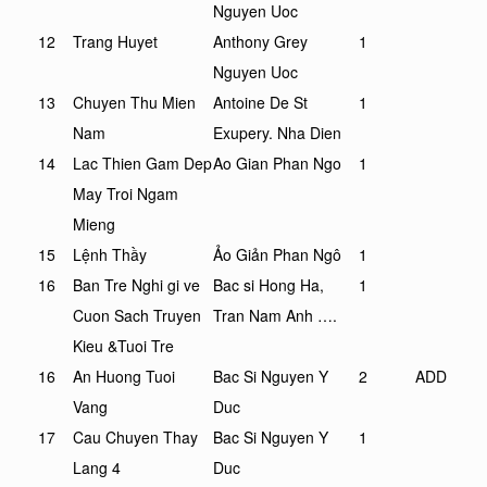
Nguyen Uoc
12
Trang Huyet
Anthony Grey
1
Nguyen Uoc
13
Chuyen Thu Mien
Antoine De St
1
Nam
Exupery. Nha Dien
14
Lac Thien Gam Dep
Ao Gian Phan Ngo
1
May Troi Ngam
Mieng
15
Lệnh Thầy
Ảo Giản Phan Ngô
1
16
Ban Tre Nghi gi ve
Bac si Hong Ha,
1
Cuon Sach Truyen
Tran Nam Anh ….
Kieu &Tuoi Tre
16
An Huong Tuoi
Bac Si Nguyen Y
2
ADD
Vang
Duc
17
Cau Chuyen Thay
Bac Si Nguyen Y
1
Lang 4
Duc