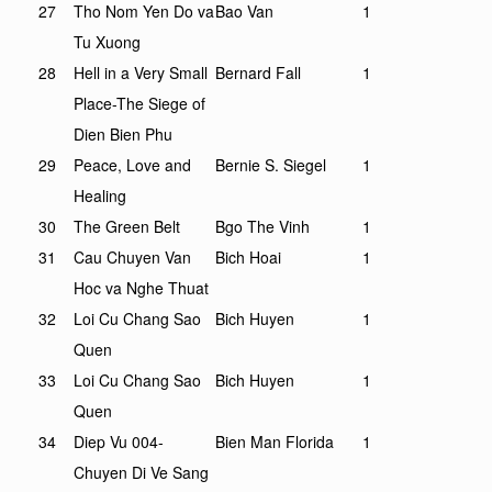
27
Tho Nom Yen Do va
Bao Van
1
Tu Xuong
28
Hell in a Very Small
Bernard Fall
1
Place-The Siege of
Dien Bien Phu
29
Peace, Love and
Bernie S. Siegel
1
Healing
30
The Green Belt
Bgo The Vinh
1
31
Cau Chuyen Van
Bich Hoai
1
Hoc va Nghe Thuat
32
Loi Cu Chang Sao
Bich Huyen
1
Quen
33
Loi Cu Chang Sao
Bich Huyen
1
Quen
34
Diep Vu 004-
Bien Man Florida
1
Chuyen Di Ve Sang