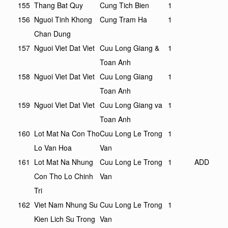
155
Thang Bat Quy
Cung Tich Bien
1
156
Nguoi Tinh Khong
Cung Tram Ha
1
Chan Dung
157
Nguoi Viet Dat Viet
Cuu Long Giang &
1
Toan Anh
158
Nguoi Viet Dat Viet
Cuu Long Giang
1
Toan Anh
159
Nguoi Viet Dat Viet
Cuu Long Giang va
1
Toan Anh
160
Lot Mat Na Con Tho
Cuu Long Le Trong
1
Lo Van Hoa
Van
161
Lot Mat Na Nhung
Cuu Long Le Trong
1
ADD
Con Tho Lo Chinh
Van
Tri
162
Viet Nam Nhung Su
Cuu Long Le Trong
1
Kien Lich Su Trong
Van