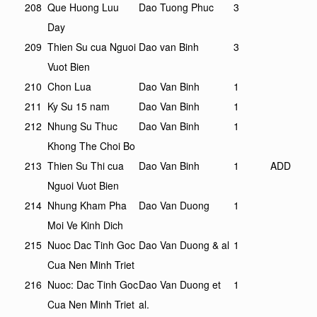
208
Que Huong Luu
Dao Tuong Phuc
3
Day
209
Thien Su cua Nguoi
Dao van Binh
3
Vuot Bien
210
Chon Lua
Dao Van Binh
1
211
Ky Su 15 nam
Dao Van Binh
1
212
Nhung Su Thuc
Dao Van Binh
1
Khong The Choi Bo
213
Thien Su Thi cua
Dao Van Binh
1
ADD
Nguoi Vuot Bien
214
Nhung Kham Pha
Dao Van Duong
1
Moi Ve Kinh Dich
215
Nuoc Dac Tinh Goc
Dao Van Duong & al
1
Cua Nen Minh Triet
216
Nuoc: Dac Tinh Goc
Dao Van Duong et
1
Cua Nen Minh Triet
al.