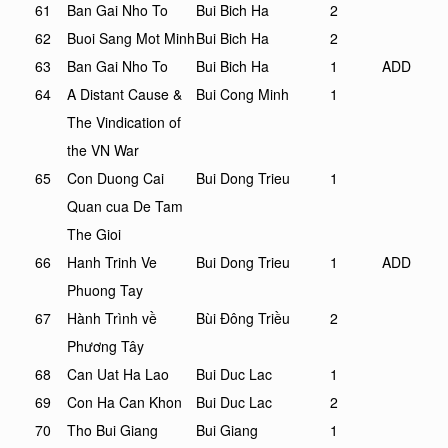
61
Ban Gai Nho To
Bui Bich Ha
2
62
Buoi Sang Mot Minh
Bui Bich Ha
2
63
Ban Gai Nho To
Bui Bich Ha
1
ADD
64
A Distant Cause &
Bui Cong Minh
1
The Vindication of
the VN War
65
Con Duong Cai
Bui Dong Trieu
1
Quan cua De Tam
The Gioi
66
Hanh Trinh Ve
Bui Dong Trieu
1
ADD
Phuong Tay
67
Hành Trình về
Bùi Đông Triều
2
Phương Tây
68
Can Uat Ha Lao
Bui Duc Lac
1
69
Con Ha Can Khon
Bui Duc Lac
2
70
Tho Bui Giang
Bui Giang
1