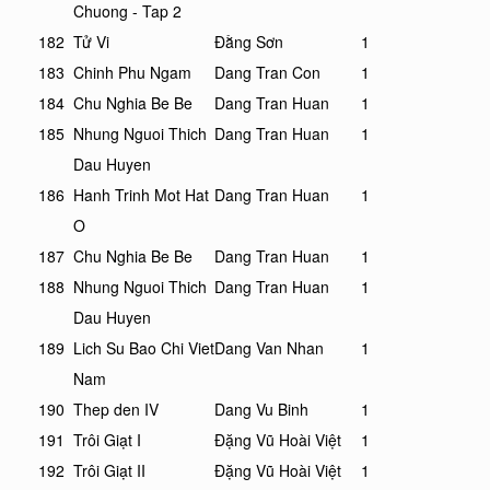
Chuong - Tap 2
182
Tử Vi
Đằng Sơn
1
183
Chinh Phu Ngam
Dang Tran Con
1
184
Chu Nghia Be Be
Dang Tran Huan
1
185
Nhung Nguoi Thich
Dang Tran Huan
1
Dau Huyen
186
Hanh Trinh Mot Hat
Dang Tran Huan
1
O
187
Chu Nghia Be Be
Dang Tran Huan
1
188
Nhung Nguoi Thich
Dang Tran Huan
1
Dau Huyen
189
Lich Su Bao Chi Viet
Dang Van Nhan
1
Nam
190
Thep den IV
Dang Vu Binh
1
191
Trôi Giạt I
Đặng Vũ Hoài Việt
1
192
Trôi Giạt II
Đặng Vũ Hoài Việt
1