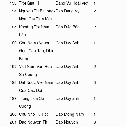
193
Trôi Giạt III
Đặng Vũ Hoài Việt
1
194
Nguyen Tri Phuong-
Dao Dang Vy
2
Nhat Gia Tam Kiet
195
Khoảng Tối Nhìn
Đào Đức Bảo
2
Lên
196
Chu Nom (Nguon
Dao Duy Anh
1
Goc, Cau Tao, Dien
Bien)
197
Viet Nam Van Hoa
Dao Duy Anh
2
Su Cuong
198
Dat Nuoc Viet Nam
Dao Duy Anh
3
Qua Cac Doi
199
Trung Hoa Su
Dao Duy anh
1
Cuong
200
Chu Nho Tu Hoc
Dao Mong Nam
1
201
Dao Nguyen Thi
Dao Nguyen
3