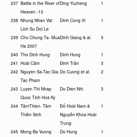
237
Battle in the River of
Ding Yuzheng
1
Heaven -13
238
Nhung Nhan Vat
Dinh Cong Vi
1
Lich Su Doi Le
239
Cho Chung Ta- Mua
Dinh Giang & al.
3
Ha 2007
240
Tho Dinh Hung
Dinh Hung
1
241
Hoài Cảm
Đinh Trần
3
242
Nguyen Sa-Tac Gia,
Do Cuong et al.
2
Tac Pham
243
Luyen Thi Nhap
Do Dien Nhi
3
Quoc Tich Hoa Ky
244
TâmThien- Tâm
Đổ Hoài Nam &
1
Thiền Sinh
Nguyễn Khoa Hoài
Trung
245
Mong Ba Vuong
Do Hung
1