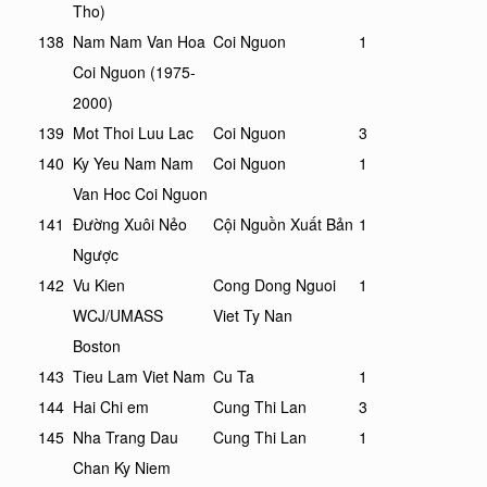
Tho)
138
Nam Nam Van Hoa
Coi Nguon
1
Coi Nguon (1975-
2000)
139
Mot Thoi Luu Lac
Coi Nguon
3
140
Ky Yeu Nam Nam
Coi Nguon
1
Van Hoc Coi Nguon
141
Đường Xuôi Nẻo
Cội Nguồn Xuất Bản
1
Ngược
142
Vu Kien
Cong Dong Nguoi
1
WCJ/UMASS
Viet Ty Nan
Boston
143
Tieu Lam Viet Nam
Cu Ta
1
144
Hai Chi em
Cung Thi Lan
3
145
Nha Trang Dau
Cung Thi Lan
1
Chan Ky Niem