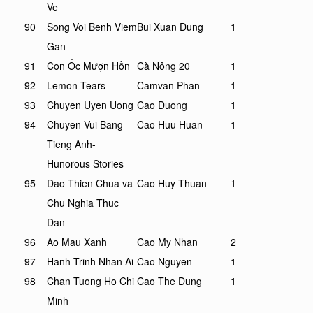
Ve
90
Song Voi Benh Viem
Bui Xuan Dung
1
Gan
91
Con Ốc Mượn Hồn
Cà Nông 20
1
92
Lemon Tears
Camvan Phan
1
93
Chuyen Uyen Uong
Cao Duong
1
94
Chuyen Vui Bang
Cao Huu Huan
1
Tieng Anh-
Hunorous Stories
95
Dao Thien Chua va
Cao Huy Thuan
1
Chu Nghia Thuc
Dan
96
Ao Mau Xanh
Cao My Nhan
2
97
Hanh Trinh Nhan Ai
Cao Nguyen
1
98
Chan Tuong Ho Chi
Cao The Dung
1
Minh