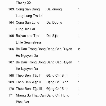
The ky 20
163
Cong San Dang
Dai duong
1
Lung Lung Tro Lai
164
Cong San Lung
Dai Duong
1
Lung Tro Lai
165
Balzac and The
Dai Sijie
1
Little Seamstress
166
Be Dau Trong Dong
Dang Cao Ruyen
2
Ho Nguyen Du
167
Be Dau Trong Dong
Dang Cao Ruyen
1
Ho Nguyen Du
168
Thép Đen -Tập I
Đặng Chí Bình
1
169
Thép Đen -Tập II
Đặng Chí Bình
1
170
Thép Đen -Tập III
Đặng Chí Bình
1
171
Nhung Su That Can
Dang Chi Hung
1
Phai Biet