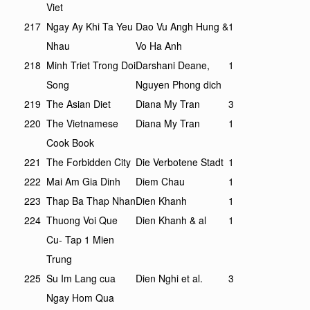
Viet
217
Ngay Ay Khi Ta Yeu
Dao Vu Angh Hung &
1
Nhau
Vo Ha Anh
218
Minh Triet Trong Doi
Darshani Deane,
1
Song
Nguyen Phong dich
219
The Asian Diet
Diana My Tran
3
220
The Vietnamese
Diana My Tran
1
Cook Book
221
The Forbidden City
Die Verbotene Stadt
1
222
Mai Am Gia Dinh
Diem Chau
1
223
Thap Ba Thap Nhan
Dien Khanh
1
224
Thuong Voi Que
Dien Khanh & al
1
Cu- Tap 1 Mien
Trung
225
Su Im Lang cua
Dien Nghi et al.
3
Ngay Hom Qua