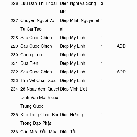
226
Luu Dan Thi Thoai
Dien Nghi va Song
3
Nhi
227
Chuyen Nguoi Vo
Diep Minh Nguyet et
1
Tu Cai Tao
al
228
Sau Cuoc Chien
Diep My Linh
1
229
Sau Cuoc Chien
Diep My Linh
1
ADD
230
Cuong Luu
Diep My Linh
1
231
Dua Tien
Diep My Linh
1
232
Sau Cuoc Chien
Diep My Linh
1
ADD
233
Tim Vet Chan Xua
Diep My Linh
1
234
28 Ngay dem Quyet
Diep Vinh Liet
1
Dinh Van Menh cua
Trung Quoc
235
Kho Tàng Châu Báu
Diệu Hương
1
Trong Đạo Phật
236
Cơn Mưa Đầu Mùa
Diệu Tần
1