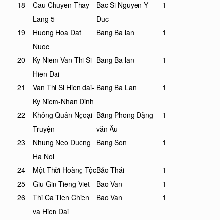
18
Cau Chuyen Thay
Bac Si Nguyen Y
1
Lang 5
Duc
19
Huong Hoa Dat
Bang Ba lan
1
Nuoc
20
Ky Niem Van Thi Si
Bang Ba lan
1
Hien Dai
21
Van Thi Si Hien dai-
Bang Ba Lan
1
Ky Niem-Nhan Dinh
22
Không Quân Ngoại
Bằng Phong Đặng
1
Truyện
văn Âu
23
Nhung Neo Duong
Bang Son
1
Ha Noi
24
Một Thời Hoàng Tộc
Bảo Thái
1
25
Giu Gin Tieng Viet
Bao Van
1
26
Thi Ca Tien Chien
Bao Van
1
va Hien Dai