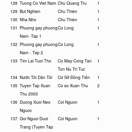
128
Tuong Co Viet Nam
Chu Quang Tru
1
129
But Nghien
Chu Thien
1
130
Nha Nho
Chu Thien
1
131
Phuong gay phuong
Co Long
1
Nam -Tap 1
132
Phuong gay phuong
Co Long
1
Nam - Tap 2
133
Tim Lai Tuoi Tho
Co May Cong Tan
1
Ton Nu Tri Tuc
134
Nước Tôi Dân Tôi
Cơ Sở Đồng Tiến
1
135
Tuyen Tap Xuan
Co so Xuan Thu
2
Thu 2003
136
Duong Xuoi Neo
Coi Nguon
1
Nguoc
137
Goi Nguoi Duoi
Coi Nguon
1
Trang (Tuyen Tap