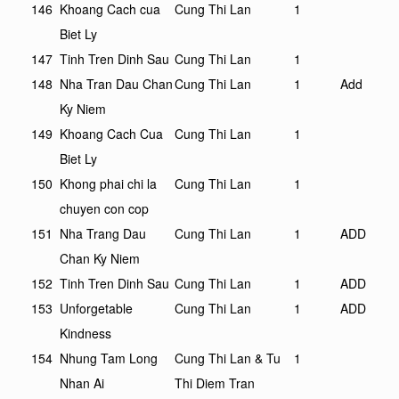
146
Khoang Cach cua
Cung Thi Lan
1
Biet Ly
147
Tinh Tren Dinh Sau
Cung Thi Lan
1
148
Nha Tran Dau Chan
Cung Thi Lan
1
Add
Ky Niem
149
Khoang Cach Cua
Cung Thi Lan
1
Biet Ly
150
Khong phai chi la
Cung Thi Lan
1
chuyen con cop
151
Nha Trang Dau
Cung Thi Lan
1
ADD
Chan Ky Niem
152
Tinh Tren Dinh Sau
Cung Thi Lan
1
ADD
153
Unforgetable
Cung Thi Lan
1
ADD
Kindness
154
Nhung Tam Long
Cung Thi Lan & Tu
1
Nhan Ai
Thi Diem Tran