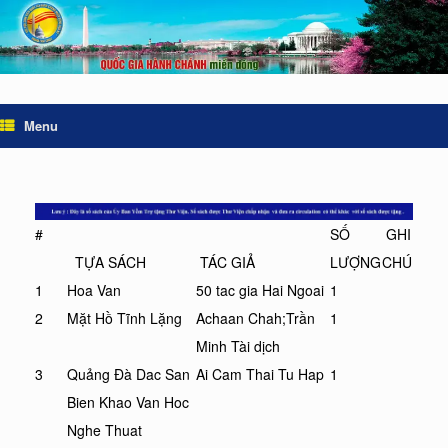
Menu
#
SỐ
GHI
TỰA SÁCH
TÁC GIẢ
LƯỢNG
CHÚ
1
Hoa Van
50 tac gia Hai Ngoai
1
2
Mặt Hồ Tĩnh Lặng
Achaan Chah;Trần
1
Minh Tài dịch
3
Quảng Đà Dac San
Ai Cam Thai Tu Hap
1
Bien Khao Van Hoc
Nghe Thuat