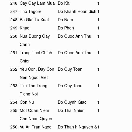
246
Cay Gay Lam Mua
Do Kh.
1
247
Tho Tagore
Do Khanh Hoan dich
1
248
Ba Giai Tu Xuat
Do Nam
1
249
Khao
Do Phon
1
250
Nua Duong Gay
Do Quoc Anh Thu
1
Canh
251
Trong Thoi Chinh
Do Quoc Anh Thu
1
Chien
252
Yeu Con, Day Con
Do Quy Toan
1
Nen Nguoi Viet
253
Tim Tho Trong
Do Quy Toan
1
Tieng Noi
254
Con Nu
Do Quynh Giao
1
255
Mot Quan Niem
Do Thai Nhien
1
Cho Nhan Quyen
256
Vu An Tran Ngoc
Do Than h Nguyen &
1