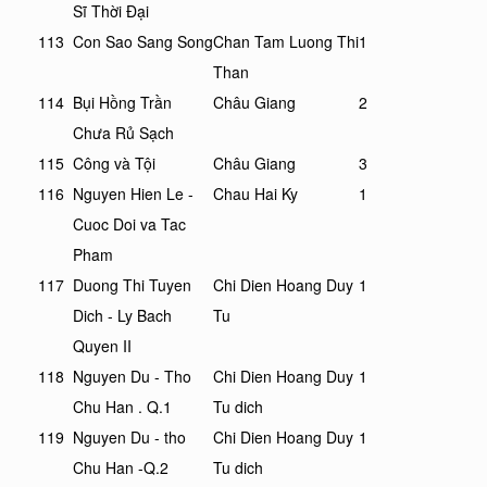
Sĩ Thời Đại
113
Con Sao Sang Song
Chan Tam Luong Thi
1
Than
114
Bụi Hồng Trần
Châu Giang
2
Chưa Rủ Sạch
115
Công và Tội
Châu Giang
3
116
Nguyen Hien Le -
Chau Hai Ky
1
Cuoc Doi va Tac
Pham
117
Duong Thi Tuyen
Chi Dien Hoang Duy
1
Dich - Ly Bach
Tu
Quyen II
118
Nguyen Du - Tho
Chi Dien Hoang Duy
1
Chu Han . Q.1
Tu dich
119
Nguyen Du - tho
Chi Dien Hoang Duy
1
Chu Han -Q.2
Tu dich