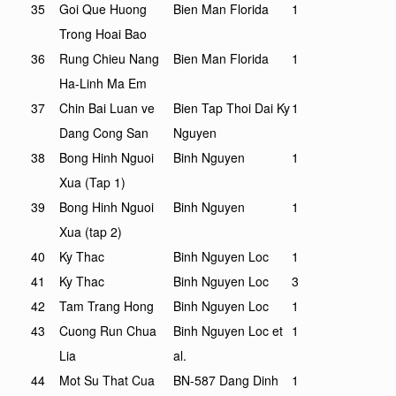
35
Goi Que Huong
Bien Man Florida
1
Trong Hoai Bao
36
Rung Chieu Nang
Bien Man Florida
1
Ha-Linh Ma Em
37
Chin Bai Luan ve
Bien Tap Thoi Dai Ky
1
Dang Cong San
Nguyen
38
Bong Hinh Nguoi
Binh Nguyen
1
Xua (Tap 1)
39
Bong Hinh Nguoi
Binh Nguyen
1
Xua (tap 2)
40
Ky Thac
Binh Nguyen Loc
1
41
Ky Thac
Binh Nguyen Loc
3
42
Tam Trang Hong
Binh Nguyen Loc
1
43
Cuong Run Chua
Binh Nguyen Loc et
1
Lia
al.
44
Mot Su That Cua
BN-587 Dang Dinh
1