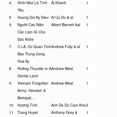
4
Hình Như Là Tình
Ái Khanh
1
Yêu
5
Huong Doi Ky Dieu
Ai Uu Du & al
1
6
Người Cao Niên
Albert Barnett &al
1
Cần Làm Gì Cho
Sức Khỏe
7
C.I.A. Co Quan Tinh
Andrew Fully & al
1
Bao Trung Uong
Hoa Ky
8
Rolling Thunder in A
Andrew West
1
Gentle Land
9
Vietnam Forgotten
Andrew West
1
Army- Heroism &
Betrayal….
10
Hương Tình
Anh Do Do Cam Khe
2
11
Trang Huyet
Anthony Grey &
1