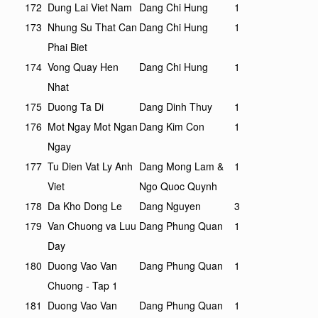
172
Dung Lai Viet Nam
Dang Chi Hung
1
173
Nhung Su That Can
Dang Chi Hung
1
Phai Biet
174
Vong Quay Hen
Dang Chi Hung
1
Nhat
175
Duong Ta Di
Dang Dinh Thuy
1
176
Mot Ngay Mot Ngan
Dang Kim Con
1
Ngay
177
Tu Dien Vat Ly Anh
Dang Mong Lam &
1
Viet
Ngo Quoc Quynh
178
Da Kho Dong Le
Dang Nguyen
3
179
Van Chuong va Luu
Dang Phung Quan
1
Day
180
Duong Vao Van
Dang Phung Quan
1
Chuong - Tap 1
181
Duong Vao Van
Dang Phung Quan
1