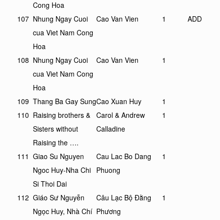
Cong Hoa
107
Nhung Ngay Cuoi
Cao Van Vien
1
ADD
cua Viet Nam Cong
Hoa
108
Nhung Ngay Cuoi
Cao Van Vien
1
cua Viet Nam Cong
Hoa
109
Thang Ba Gay Sung
Cao Xuan Huy
1
110
Raising brothers &
Carol & Andrew
1
Sisters without
Calladine
Raising the ….
111
Giao Su Nguyen
Cau Lac Bo Dang
1
Ngoc Huy-Nha Chi
Phuong
Si Thoi Dai
112
Giáo Sư Nguyễn
Câu Lạc Bộ Đằng
1
Ngọc Huy, Nhà Chí
Phương