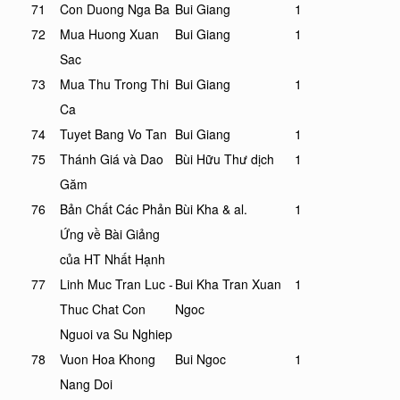
71
Con Duong Nga Ba
Bui Giang
1
72
Mua Huong Xuan
Bui Giang
1
Sac
73
Mua Thu Trong Thi
Bui Giang
1
Ca
74
Tuyet Bang Vo Tan
Bui Giang
1
75
Thánh Giá và Dao
Bùi Hữu Thư dịch
1
Găm
76
Bản Chất Các Phản
Bùi Kha & al.
1
Ứng về Bài Giảng
của HT Nhất Hạnh
77
Linh Muc Tran Luc -
Bui Kha Tran Xuan
1
Thuc Chat Con
Ngoc
Nguoi va Su Nghiep
78
Vuon Hoa Khong
Bui Ngoc
1
Nang Doi