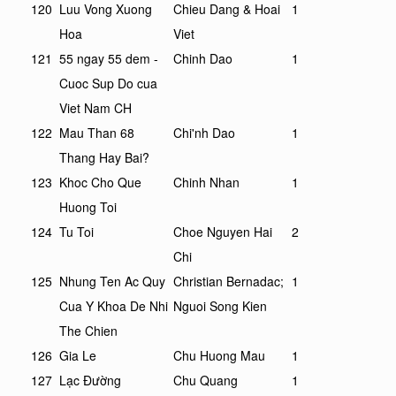
120
Luu Vong Xuong
Chieu Dang & Hoai
1
Hoa
Viet
121
55 ngay 55 dem -
Chinh Dao
1
Cuoc Sup Do cua
Viet Nam CH
122
Mau Than 68
Chi'nh Dao
1
Thang Hay Bai?
123
Khoc Cho Que
Chinh Nhan
1
Huong Toi
124
Tu Toi
Choe Nguyen Hai
2
Chi
125
Nhung Ten Ac Quy
Christian Bernadac;
1
Cua Y Khoa De Nhi
Nguoi Song Kien
The Chien
126
Gia Le
Chu Huong Mau
1
127
Lạc Đường
Chu Quang
1