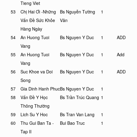
Tieng Viet
53
Chị Hai Ơi -Những
Bs Nguyễn Tường
1
Vấn Đề Sức Khỏe
Vân
Hàng Ngày
54
An Huong Tuoi
Bs Nguyen Y Duc
1
ADD
Vang
55
An Huong Tuoi
Bs Nguyen Y Duc
1
Add
Vang
56
Suc Khoe va Doi
Bs Nguyen Y Duc
1
ADD
Song
57
Gia Dinh Hanh Phuc
Bs Nguyen Y Duc
1
58
Vấn Đề Y Học
Bs Trần Trúc Quang
1
Thông Thường
59
Lich Su Y Hoc
Bs Tran Van Lang
1
60
Thu Gui Ban Ta -
Bui Bao Truc
1
Tap II