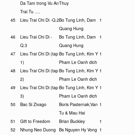
Da Tam trong Vu An
Thuy
Trai Tu ….
45
Lieu Trai Chi Di -Q.2
Bo Tung Linh, Dam
1
Quang Hung
46
Lieu Trai Chi Di -
Bo Tung Linh, Dam
1
Q.3
Quang Hung
47
Lieu Trai Chi Di (tap
Bo Tung Linh, Kim Y
1
1)
Pham Le Oanh dich
48
Lieu Trai Chi Di (tap
Bo Tung Linh, Kim Y
1
2)
Pham Le Oanh dich
49
Lieu Trai Chi Di (tap
Bo Tung Linh, Kim Y
1
3)
Pham Le Oanh dich
50
Bac Si Zivago
Boris Pasternak;Van
1
Tu & Mau Hai
51
Gift to Freedom
Brian Buckley
1
52
Nhung Neo Duong
Bs Nguyen Hy Vong
1