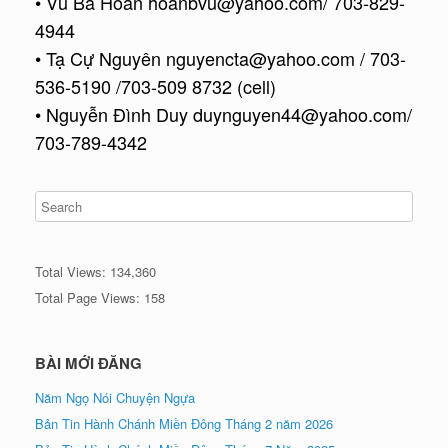
• Vũ Bá Hoan hoanbvu@yahoo.com/ 703-829-
4944
• Tạ Cự Nguyên nguyencta@yahoo.com / 703-
536-5190 /703-509 8732 (cell)
• Nguyễn Đình Duy duynguyen44@yahoo.com/
703-789-4342
Total Views:
134,360
Total Page Views:
158
BÀI MỚI ĐĂNG
Năm Ngọ Nói Chuyện Ngựa
Bản Tin Hành Chánh Miền Đông Tháng 2 năm 2026