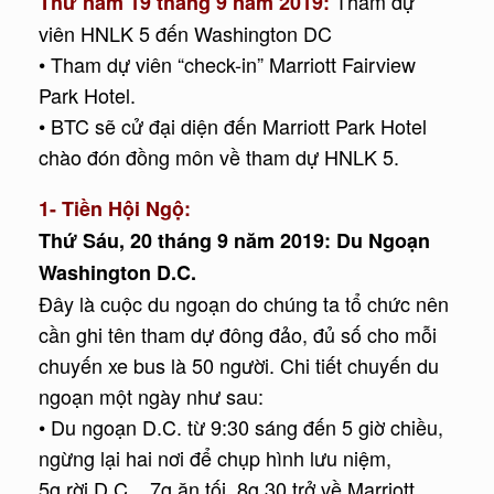
Tham dự
Thứ năm 19 tháng 9 năm 2019:
viên HNLK 5 đến Washington DC
• Tham dự viên “check-in” Marriott Fairview
Park Hotel.
• BTC sẽ cử đại diện đến Marriott Park Hotel
chào đón đồng môn về tham dự HNLK 5.
1- Tiền Hội Ngộ:
Thứ Sáu, 20 tháng 9 năm 2019: Du Ngoạn
Washington D.C.
Đây là cuộc du ngoạn do chúng ta tổ chức nên
cần ghi tên tham dự đông đảo, đủ số cho mỗi
chuyến xe bus là 50 người. Chi tiết chuyến du
ngoạn một ngày như sau:
• Du ngoạn D.C. từ 9:30 sáng đến 5 giờ chiều,
ngừng lại hai nơi để chụp hình lưu niệm,
5g rời D.C. , 7g ăn tối, 8g 30 trở về Marriott