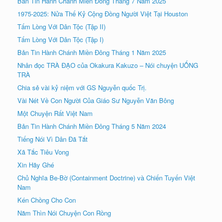
Bản Tin Hành Chánh Miền Đông Tháng 7 Năm 2025
1975-2025: Nửa Thế Kỷ Cộng Đồng Người Việt Tại Houston
Tấm Lòng Với Dân Tộc (Tập II)
Tấm Lòng Với Dân Tộc (Tập I)
Bản Tin Hành Chánh Miền Đông Tháng 1 Năm 2025
Nhân đọc TRÀ ÐẠO của Okakura Kakuzo – Nói chuyện UỐNG
TRÀ
Chia sẻ vài kỷ niệm với GS Nguyễn quốc Trị.
Vài Nét Về Con Người Của Giáo Sư Nguyễn Văn Bông
Một Chuyện Rất Việt Nam
Bản Tin Hành Chánh Miền Đông Tháng 5 Năm 2024
Tiếng Nói Vì Dân Đã Tắt
Xã Tắc Tiêu Vong
Xin Hãy Ghé
Chủ Nghĩa Be-Bờ (Containment Doctrine) và Chiến Tuyến Việt
Nam
Kén Chồng Cho Con
Năm Thìn Nói Chuyện Con Rồng