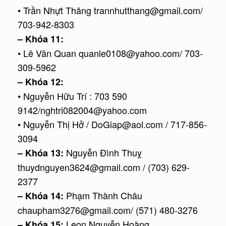
• Trần Nhựt Thăng trannhutthang@gmail.com/
703-942-8303
– Khóa 11:
• Lê Văn Quan quanle0108@yahoo.com/ 703-
309-5962
– Khóa 12:
• Nguyễn Hữu Trí : 703 590
9142/nghtri082004@yahoo.com
• Nguyễn Thị Hở / DoGiap@aol.com / 717-856-
3094
Nguyễn Đình Thuỵ
– Khóa 13:
thuydnguyen3624@gmail.com / (703) 629-
2377
Phạm Thành Châu
– Khóa 14:
chaupham3276@gmail.com/ (571) 480-3276
Leon Nguyễn Hoàng
– Khóa 15: