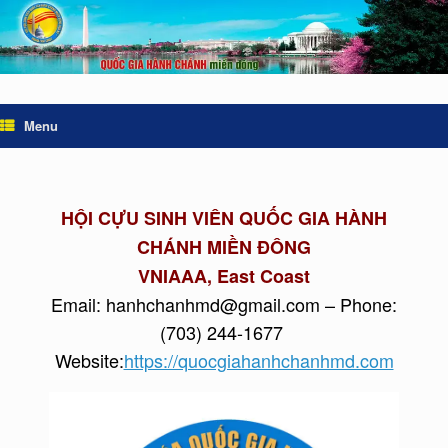
Menu
HỘI CỰU SINH VIÊN QUỐC GIA HÀNH
CHÁNH MIỀN ÐÔNG
VNIAAA, East Coast
Email: hanhchanhmd@gmail.com – Phone:
(703) 244-1677
Website:
https://quocgiahanhchanhmd.com