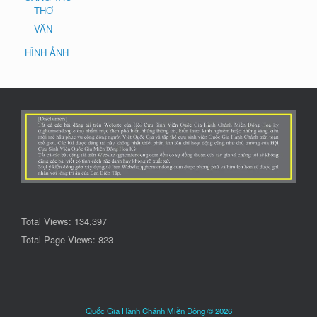
THƠ
VĂN
HÌNH ẢNH
Total Views:
134,397
Total Page Views:
823
Quốc Gia Hành Chánh Miền Đông © 2026