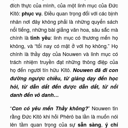
đích thực của mình, của một linh mục của Đức
Kitô:
. Điều quan trọng đối với các bịnh
phục vụ
nhân nơi đây không phải là những quyển sách
nổi tiếng, những bài giảng văn hoa, sâu sắc mà
chính là
: linh mục có thương mến họ
tình yêu
không, và “tối nay có mặt ở với họ không.” Họ
chính là thầy dạy của Nouwen và linh mục có
trách nhiệm truyền đạt những thông điệp của
họ đến người tín hữu Kitô.
Nouwen đã đi con
đường ngược chi
ề
u, t
ừ
giảng dạy đến học
hỏi, t
ừ
d
ẫ
n d
ắ
t đến được d
ẫ
n d
ắ
t, t
ừ
n
ổ
i
danh đến v
ô
danh…
“
” Nouwen tin
Con có yêu mến Thầy không?
rằng Đức Kitô khi hỏi Phêrô ba lần là muốn nói
lên tầm quan trọng của sự
,
sẵn sàng
ý chí