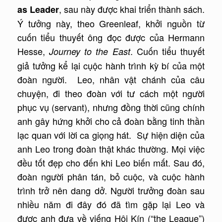
, sau này được khai triển thành sách.
as Leader
Ý tưởng này, theo Greenleaf, khởi nguồn từ
cuốn tiểu thuyết ông đọc được của Hermann
Hesse,
. Cuốn tiểu thuyết
Journey to the East
giả tưởng kể lại cụộc hành trình kỳ bí của một
đoàn người. Leo, nhân vật chánh của câu
chuyện, đi theo đoàn với tư cách một người
phục vụ (servant), nhưng đồng thời cũng chính
anh gây hứng khởi cho cả đoàn bằng tinh thần
lạc quan với lời ca giọng hát. Sự hiện diện của
anh Leo trong đoàn thật khác thường. Mọi việc
đều tốt đẹp cho đến khi Leo biến mất. Sau đó,
đoàn người phân tán, bỏ cuộc, và cuộc hành
trình trở nên dang dở. Người trưởng đoàn sau
nhiều năm đi đây đó đã tìm gặp lại Leo và
được anh đưa về viếng Hội Kín (“the League”)