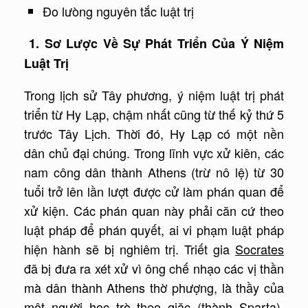
Đo lưòng nguyên tắc luật trị
1.
Sơ Lược Về Sự Phát Triển Của Ý Niệm
Luật Trị
Trong lịch sử Tây phương, ý niệm luật trị phát
triển từ Hy Lạp, chậm nhất cũng từ thế kỷ thứ 5
trước Tây Lịch. Thời đó, Hy Lạp có một nền
dân chủ đại chúng. Trong lĩnh vực xử kiên, các
nam công dân thành Athens (trừ nô lệ) từ 30
tuổi trở lên lần lượt được cử làm phán quan để
xử kiện. Các phán quan này phải căn cứ theo
luật pháp để phán quyết, ai vi phạm luật pháp
hiện hành sẽ bị nghiêm trị. Triết gia
Socrates
đã bị đưa ra xét xử vì ông chế nhạo các vị thần
mà dân thành Athens thờ phượng, là thầy của
một người học trò theo giặc (thành Sparta),