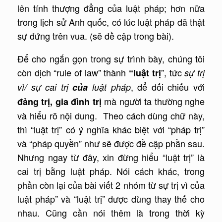
lên tính thượng đẳng của luật pháp; hơn nữa
trong lịch sử Anh quốc, có lúc luật pháp đã thật
sự đứng trên vua. (sẽ đề cập trong bài).
Để cho ngắn gọn trong sự trình bày, chúng tôi
còn dịch “rule of law” thành
”, tức
“luật trị
sự trị
, để đối chiếu với
vì/ sự cai trị
của
luật pháp
mà người ta thường nghe
đảng trị,
gia đình trị
và hiểu rõ nội dung. Theo cách dùng chữ này,
thì “luật trị” có ý nghĩa khác biệt với “pháp trị”
và “pháp quyền” như sẽ được đề cập phần sau.
Nhưng ngay từ đây, xin đừng hiểu “luật trị” là
cai trị bằng luật pháp. Nói cách khác, trong
phần còn lại của bài viết 2 nhóm từ sự trị vì của
luật pháp” và “luật trị” được dùng thay thế cho
nhau. Cũng cần nói thêm là trong thời kỳ