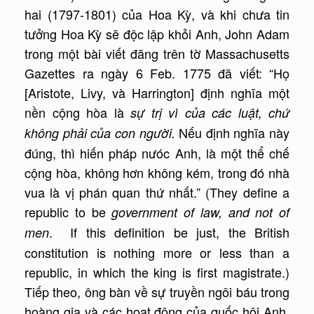
hai (1797-1801) của Hoa Kỳ, và khi chưa tin
tưởng Hoa Kỳ sẽ độc lập khỏi Anh, John Adam
trong một bài viết đăng trên tờ Massachusetts
Gazettes ra ngày 6 Feb. 1775 đã viết: “Họ
[Aristote, Livy, và Harrington] định nghĩa một
nền cộng hòa là
sự trị vì của các luật, chứ
Nếu định nghĩa này
không phải của con người.
đúng, thì hiến pháp nưóc Anh, là một thể chế
cộng hòa, không hơn không kém, trong đó nhà
vua là vị phán quan thứ nhất.” (They define a
republic to be
government of law, and not of
. If this definition be just, the British
men
constitution is nothing more or less than a
republic, in which the king is first magistrate.)
Tiếp theo, ông bàn về sự truyền ngôi báu trong
hoàng gia và các hoạt động của quốc hội Anh,