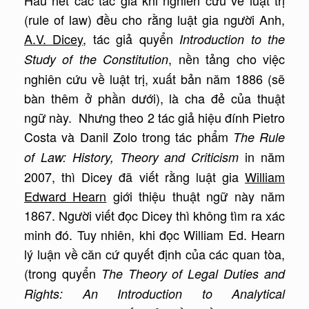
Hầu hết các tác giả khi nghiên cứu về luật trị
(rule of law) đều cho rằng luật gia người Anh,
A.V. Dicey
, tác giả quyển
Introduction to the
, nền tảng cho việc
Study of the Constitution
nghiên cứu về luật trị, xuất bản năm 1886 (sẽ
bàn thêm ở phần dưới), là cha đẻ của thuật
ngữ này. Nhưng theo 2 tác giả hiệu đính Pietro
Costa và Danil Zolo trong tác phẩm
The Rule
in năm
of Law: History, Theory and Criticism
2007, thì Dicey đã viết rằng luật gia
William
Edward Hearn
giới thiệu thuật ngữ này năm
1867. Người viết đọc Dicey thì không tìm ra xác
minh đó. Tuy nhiên, khi đọc William Ed. Hearn
lý luận về căn cứ quyết định của các quan tòa,
(trong quyển
The Theory of Legal Duties and
Rights: An Introduction to Analytical