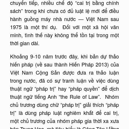
chuyển tiếp, nhiều chế độ “cai trị bằng chính
sách” trong khi chưa có đủ luật lệ mới để điều
hành guồng máy nhà nước — Việt Nam sau
1975 là một thí dụ. Đối với một xã hội văn
minh, tình thế này không thể tồn tại trong một
thời gian dài.
Khoảng 9-10 năm trước đây, khi bản dự thảo
hiến pháp (về sau thành Hiến Pháp 2013) của
Việt Nam Cộng Sản được đưa ra thảo luận
trong nước, đã có sự tranh luận về việc dùng
thuật ngữ “pháp trị” hay “pháp quyền” để dịch
thuật ngữ tiếng Anh “the Rule of Law”. Nhóm
chủ trương dùng chữ “pháp trị” giải thích “pháp
trị” là dùng pháp luật nghiêm khắt để cai trị,
một chủ trương của nhóm pháp gia thời xa xưa
bên Trung Hoa, mà tiêu biểu là Công Tôn Ưởng