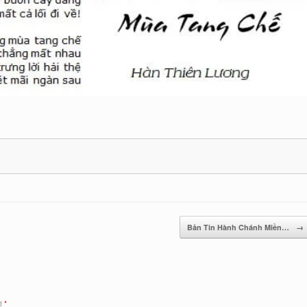
Bản Tin Hành Chánh Miền…
→
ed
*