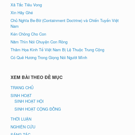
Xã Tắc Tiêu Vong
Xin Hãy Ghé
Chủ Nghĩa Be-Bờ (Containment Doctrine) và Chiến Tuyến Việt
Nam
Kén Chồng Cho Con
Năm Thìn Nói Chuyện Con Rồng
Thảm Họa Kinh Tế Việt Nam Bị Lệ Thuộc Trung Cộng
Có Quê Hương Trong Giọng Nói Người Mình
XEM BÀI THEO ĐỀ MỤC
TRANG CHỦ
SINH HOẠT
SINH HOẠT HỘI
SINH HOẠT CỘNG ĐỒNG
THỜI LUẬN
NGHIÊN CỨU
SÁNG TÁC