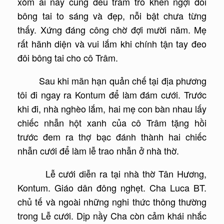
xóm ai nấy cũng đều trầm trồ khen ngợi đôi
bông tai to sáng và đẹp, nỗi bật chưa từng
thấy. Xứng đáng công chờ đợi mười năm. Mẹ
rất hãnh diện và vui lắm khi chính tận tay đeo
đôi bông tai cho cô Trâm.
Sau khi mãn hạn quản chế tại địa phương
tôi đi ngay ra Kontum để làm đám cưới. Trước
khi đi, nhà nghèo lắm, hai mẹ con bàn nhau lấy
chiếc nhẫn hột xanh của cô Trâm tặng hồi
trước đem ra thợ bạc đánh thành hai chiếc
nhẫn cưới để làm lễ trao nhẫn ở nhà thờ.
Lễ cưới diễn ra tại nhà thờ Tân Hương,
Kontum. Giáo dân đông nghẹt. Cha Luca BT.
chủ tế và ngoài những nghi thức thông thường
trong Lễ cưới. Dịp nầy Cha còn cảm khái nhắc