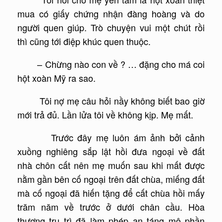
mua có giấy chứng nhận đàng hoàng và do
người quen giúp. Trò chuyện vui một chút rồi
thì cũng tới điệp khúc quen thuộc.
– Chừng nào con về ? … đặng cho má coi
hột xoàn Mỹ ra sao.
Tôi nợ mẹ câu hỏi nầy không biết bao giờ
mới trả đủ. Lần lửa tôi về không kịp. Mẹ mất.
Trước đây mẹ luôn ám ảnh bởi cảnh
xuồng nghiêng sắp lật hồi đưa ngoại về đất
nhà chôn cất nên mẹ muốn sau khi mất được
nằm gần bên cố ngoại trên đất chùa, miếng đất
mà cố ngoại đã hiến tặng để cất chùa hồi mấy
trăm năm về trước ở dưới chân cầu. Hòa
thượng trụ trì đã làm phép an táng mộ phần