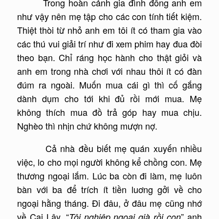
Trong hoàn cảnh gia đình đông anh em
như vậy nên mẹ tập cho các con tính tiết kiệm.
Thiệt thòi từ nhỏ anh em tôi ít có tham gia vào
các thú vui giải trí như đi xem phim hay đua đòi
theo bạn. Chỉ ráng học hành cho thật giỏi và
anh em trong nhà chơi với nhau thôi ít có đàn
đúm ra ngoài. Muốn mua cái gì thì cố gắng
dành dụm cho tới khi đủ rồi mới mua. Mẹ
không thích mua đồ trả góp hay mua chịu.
Nghèo thì nhịn chứ không mượn nợ.
Cả nhà đều biết mẹ quán xuyến nhiều
việc, lo cho mọi người không kể chồng con. Mẹ
thương ngoại lắm. Lúc ba còn đi làm, mẹ luôn
bàn với ba để trích ít tiền luơng gởi về cho
ngoại hằng tháng. Đi đâu, ở đâu mẹ cũng nhớ
về Cai Lậy. “
” anh
Tội nghiệp ngoại già rồi con