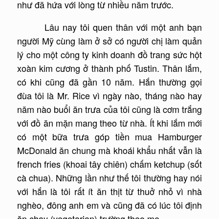
như đã hứa với lòng từ nhiều năm trước.
Lâu nay tôi quen thân với một anh bạn
người Mỹ cùng làm ở sở có người chị làm quản
lý cho một công ty kinh doanh đồ trang sức hột
xoàn kim cương ở thành phố Tustin. Thân lắm,
có khi cũng đã gần 10 năm. Hắn thường gọi
đùa tôi là Mr. Rice vì ngày nào, tháng nào hay
năm nào buổi ăn trưa của tôi cũng là cơm trắng
với đồ ăn mặn mang theo từ nhà. Ít khi lắm mới
có một bữa trưa góp tiền mua Hamburger
McDonald ăn chung mà khoái khẩu nhất vẫn là
french fries (khoai tây chiên) chấm ketchup (sốt
cà chua). Những lần như thế tôi thường hay nói
với hắn là tôi rất ít ăn thịt từ thuở nhỏ vì nhà
nghèo, đông anh em và cũng đã có lúc tôi định
ăn chay (vegetarian) trường theo mẹ.