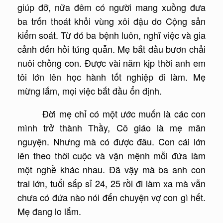
giúp đỡ, nữa đêm có người mang xuồng đưa
ba trốn thoát khỏi vùng xôi đậu do Cộng sản
kiểm soát. Từ đó ba bệnh luôn, nghĩ việc và gia
cảnh đến hồi túng quẫn. Mẹ bắt đầu bươn chải
nuôi chồng con. Được vài năm kịp thời anh em
tôi lớn lên học hành tốt nghiệp đi làm. Mẹ
mừng lắm, mọi việc bắt đầu ổn định.
Đời mẹ chỉ có một ước muốn là các con
mình trở thành Thầy, Cô giáo là mẹ mãn
nguyện. Nhưng mà có được đâu. Con cái lớn
lên theo thời cuộc và vận mệnh mỗi đứa làm
một nghề khác nhau. Đã vậy mà ba anh con
trai lớn, tuổi sấp sỉ 24, 25 rồi đi làm xa mà vẫn
chưa có đứa nào nói đến chuyện vợ con gì hết.
Mẹ đang lo lắm.