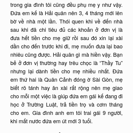
trong gia đình tôi cũng đều phụ mẹ y như vậy.
Đứa em kế là Hải quân nên 3, 4 tháng mới lên
bờ về nhà một lần. Thói quen khi về đến nhà
sau khi đã chi tiêu đủ các khoản ở đơn vị là
đưa hết tiền cho mẹ giữ rồi sau đó xin lại xài
dần cho đến trước khi đi, mẹ muốn đưa lại bao
nhiêu cũng được. Hải quân gì mà hiền vậy. Bạn
bẻ ở đơn vị thường hay trêu chọc là “Thầy Tu”
nhưng lại dành tiền cho mẹ nhiều nhất. Đứa
em thứ hai là Quân Cảnh đóng ờ Sài Gòn, mẹ
biết rõ tánh hay ăn xài rất rộng nên mẹ giao
cho mỗi một việc là giúp đứa em gái kế đang đi
học ở Trường Luật, trả tiền trọ và cơm tháng
cho em. Gia đình anh em tôi trai gái 9 người,
khi mất nước đứa em út mới 3 tuổi.