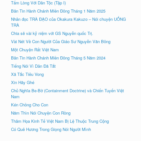
Tấm Lòng Với Dân Tộc (Tập I)
Bản Tin Hành Chánh Miền Đông Tháng 1 Năm 2025
Nhân đọc TRÀ ÐẠO của Okakura Kakuzo – Nói chuyện UỐNG
TRÀ
Chia sẻ vài kỷ niệm với GS Nguyễn quốc Trị.
Vài Nét Về Con Người Của Giáo Sư Nguyễn Văn Bông
Một Chuyện Rất Việt Nam
Bản Tin Hành Chánh Miền Đông Tháng 5 Năm 2024
Tiếng Nói Vì Dân Đã Tắt
Xã Tắc Tiêu Vong
Xin Hãy Ghé
Chủ Nghĩa Be-Bờ (Containment Doctrine) và Chiến Tuyến Việt
Nam
Kén Chồng Cho Con
Năm Thìn Nói Chuyện Con Rồng
Thảm Họa Kinh Tế Việt Nam Bị Lệ Thuộc Trung Cộng
Có Quê Hương Trong Giọng Nói Người Mình