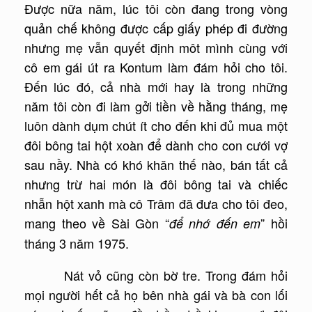
Được nữa năm, lúc tôi còn đang trong vòng
quản chế không được cấp giấy phép đi đường
nhưng mẹ vẫn quyết định môt mình cùng với
cô em gái út ra Kontum làm đám hỏi cho tôi.
Đến lúc đó, cả nhà mới hay là trong những
năm tôi còn đi làm gởi tiền về hằng tháng, mẹ
luôn dành dụm chút ít cho đến khi đủ mua một
đôi bông tai hột xoàn để dành cho con cưới vợ
sau nầy. Nhà có khó khăn thế nào, bán tất cả
nhưng trừ hai món là đôi bông tai và chiếc
nhẫn hột xanh mà cô Trâm đã đưa cho tôi đeo,
mang theo về Sài Gòn “
” hồi
để nhớ đến em
tháng 3 năm 1975.
Nát vỏ cũng còn bờ tre. Trong đám hỏi
mọi người hết cả họ bên nhà gái và bà con lối