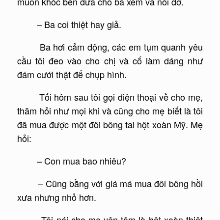
muốn khóc bèn đưa cho ba xem và nói đỡ.
– Ba coi thiệt hay giả.
Ba hơi cảm động, các em tụm quanh yêu
cầu tôi đeo vào cho chị và cố làm dáng như
đám cưới thật để chụp hình.
Tối hôm sau tôi gọi điện thoại về cho mẹ,
thăm hỏi như mọi khi và cũng cho mẹ biết là tôi
đã mua được một đôi bông tai hột xoàn Mỹ. Mẹ
hỏi:
– Con mua bao nhiêu?
– Cũng bằng với giá má mua đôi bông hồi
xưa nhưng nhỏ hơn.
Tôi nói cho mẹ yên tâm là hột xoàn thiệt