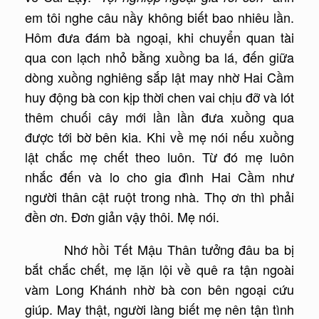
em tôi nghe câu nầy không biết bao nhiêu lần.
Hôm đưa đám bà ngoại, khi chuyển quan tài
qua con lạch nhỏ bằng xuồng ba lá, đến giữa
dòng xuồng nghiêng sắp lật may nhờ Hai Cầm
huy động bà con kịp thời chen vai chịu đỡ và lót
thêm chuối cây mới lần lần đưa xuồng qua
được tới bờ bên kia. Khi về mẹ nói nếu xuồng
lật chắc mẹ chết theo luôn. Từ đó mẹ luôn
nhắc đến và lo cho gia đình Hai Cầm như
người thân cật ruột trong nhà. Thọ ơn thì phải
đền ơn. Đơn giản vậy thôi. Mẹ nói.
Nhớ hồi Tết Mậu Thân tưởng đâu ba bị
bắt chắc chết, mẹ lặn lội về quê ra tận ngoài
vàm Long Khánh nhờ bà con bên ngoại cứu
giúp. May thật, người làng biết mẹ nên tận tình