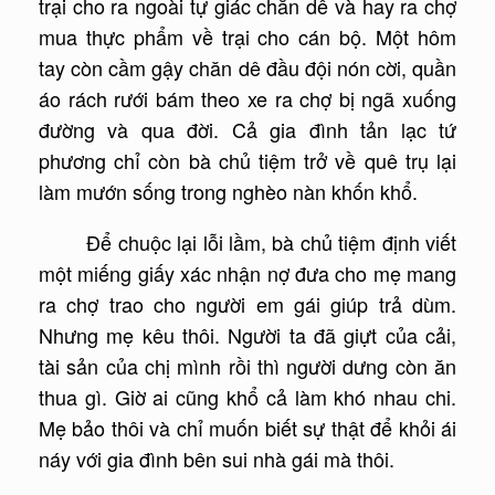
trại cho ra ngoài tự giác chăn dê và hay ra chợ
mua thực phẩm về trại cho cán bộ. Một hôm
tay còn cầm gậy chăn dê đầu đội nón cời, quần
áo rách rưới bám theo xe ra chợ bị ngã xuống
đường và qua đời. Cả gia đình tản lạc tứ
phương chỉ còn bà chủ tiệm trở về quê trụ lại
làm mướn sống trong nghèo nàn khốn khổ.
Để chuộc lại lỗi lầm, bà chủ tiệm định viết
một miếng giấy xác nhận nợ đưa cho mẹ mang
ra chợ trao cho người em gái giúp trả dùm.
Nhưng mẹ kêu thôi. Người ta đã giựt của cải,
tài sản của chị mình rồi thì người dưng còn ăn
thua gì. Giờ ai cũng khổ cả làm khó nhau chi.
Mẹ bảo thôi và chỉ muốn biết sự thật để khỏi ái
náy với gia đình bên sui nhà gái mà thôi.