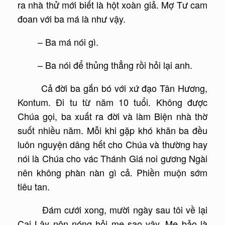
ra nhà thử mới biết là hột xoàn giả. Mợ Tư cam
đoan với ba má là như vậy.
– Ba má nói gì.
– Ba nói để thủng thẳng rồi hỏi lại anh.
Cả đời ba gắn bó với xứ đạo Tân Hương,
Kontum. Đi tu từ năm 10 tuổi. Không được
Chúa gọi, ba xuất ra đời và làm Biện nhà thờ
suốt nhiều năm. Mỗi khi gặp khó khăn ba đều
luôn nguyện dâng hết cho Chúa và thường hay
nói là Chúa cho vác Thánh Giá noi gương Ngài
nên không phàn nàn gì cả. Phiền muộn sớm
tiêu tan.
Đám cưới xong, mười ngày sau tôi về lại
Cai Lậy nôn nóng hỏi mẹ sao vậy. Mẹ bảo là