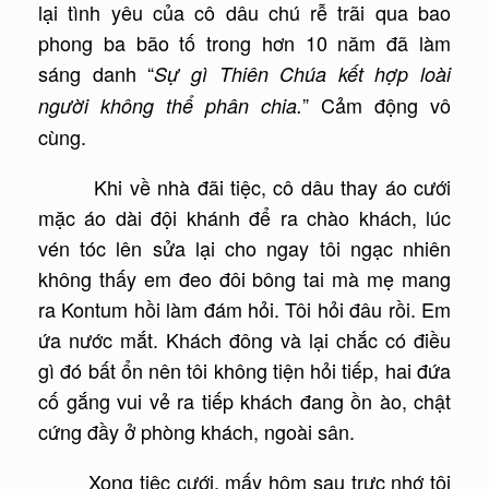
lại tình yêu của cô dâu chú rễ trãi qua bao
phong ba bão tố trong hơn 10 năm đã làm
sáng danh “
Sự gì Thiên Chúa kết hợp loài
” Cảm động vô
người không thể phân chia.
cùng.
Khi về nhà đãi tiệc, cô dâu thay áo cưới
mặc áo dài đội khánh để ra chào khách, lúc
vén tóc lên sửa lại cho ngay tôi ngạc nhiên
không thấy em đeo đôi bông tai mà mẹ mang
ra Kontum hồi làm đám hỏi. Tôi hỏi đâu rồi. Em
ứa nước mắt. Khách đông và lại chắc có điều
gì đó bất ổn nên tôi không tiện hỏi tiếp, hai đứa
cố gắng vui vẻ ra tiếp khách đang ồn ào, chật
cứng đầy ở phòng khách, ngoài sân.
Xong tiệc cưới, mấy hôm sau trực nhớ tôi