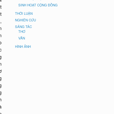
SINH HOẠT CỘNG ĐỒNG
t
t
THỜI LUẬN
NGHIÊN CỨU
,
SÁNG TÁC
n
THƠ
m
VĂN
o
HÌNH ẢNH
c
g
n
ơ
g
g
g
h
à
m