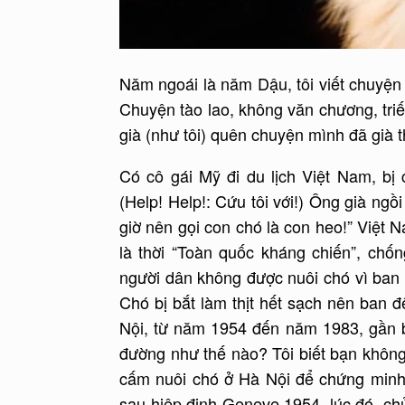
Năm ngoái là năm Dậu, tôi viết chuyện
Chuyện tào lao, không văn chương, triế
già (như tôi) quên chuyện mình đã già 
Có cô gái Mỹ đi du lịch Việt Nam, bị
(Help! Help!: Cứu tôi với!) Ông già ngồ
giờ nên gọi con chó là con heo!” Việt 
là thời “Toàn quốc kháng chiến”, chố
người dân không được nuôi chó vì ban đ
Chó bị bắt làm thịt hết sạch nên ban 
Nội, từ năm 1954 đến năm 1983, gần 
đường như thế nào? Tôi biết bạn không 
cấm nuôi chó ở Hà Nội để chứng minh. 
sau hiệp định Geneve 1954, lúc đó, ch