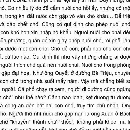
chó. Có nhiều lý do để cấm nuôi chó hồi ấy, nhưng có mộ
m, trong khi đất nước còn gặp vô vàn khó khăn… Để triệ
 và đập chết chó. Cũng có qui định cho phép nuôi chó
 còn khó hơn xin nhập hộ khẩu. Người nuôi chó phải đế
ủa phường, quận để xin giấy phép nuôi chó, rồi phải là
uôi được một con chó. Chó đẻ con, phải nộp chó con ch
ất cứ lúc nào. Qui định thì như vậy nhưng chẳng ai đượ
người thích chó quá nên nuôi chui. Nuôi chó trong phòn
úc gặp đại hoạ. Như ông Quyết ở đường Bà Triệu, chuyê
i con chó trong nhà suốt mấy năm. Vậy mà chẳng biết s
a ngoài. Cả phố chạy ra xem, người đi đường cũng ngừn
on chó” như thế nào? Cảnh náo loạn, kẹt đường từ đườn
là công an đến bắt hai con chó, truy tìm chủ nhân. Ôn
ôi chó. Người thứ nhì nuôi chó gặp nạn là ông Xuân ở Bạc
i chữ “khuyển” thành chữ “khốc”, không phải khóc mà l
nên mới ra nông nỗi. Hai con chó đẻ ra một bầy chó tá