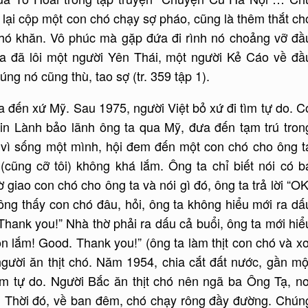
o lại cộp một con chó chạy sợ pháo, cũng là thêm thắt ch
 khó khăn. Vô phúc mà gặp đứa đi rình nó choảng vỡ đầ
a đã lôi một người Yên Thái, một người Kẻ Cáo về đầ
ng nó cũng thù, tao sợ (tr. 359 tập 1).
 đến xứ Mỹ. Sau 1975, người Việt bỏ xứ đi tìm tự do. C
Tin Lành bảo lãnh ông ta qua Mỹ, đưa đến tạm trú tron
 vì sống một mình, hội đem đến một con chó cho ông t
(cũng cỡ tôi) không khá lắm. Ông ta chỉ biết nói có b
giao con chó cho ông ta và nói gì đó, ông ta trả lời “OK
ông thấy con chó đâu, hỏi, ông ta không hiểu mới ra dấ
 Thank you!” Nhà thờ phải ra dấu cả buổi, ông ta mới hiể
on lắm! Good. Thank you!” (ông ta làm thịt con chó và xơ
người ăn thịt chó. Năm 1954, chia cắt đất nước, gần mộ
ìm tự do. Người Bắc ăn thịt chó nên ngã ba Ông Tạ, nơ
ó. Thời đó, về ban đêm, chó chạy rông đầy đường. Chún