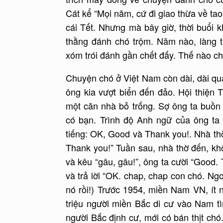
Cát kể “Mọi năm, cứ đi giao thừa về ta
cái Tết. Nhưng mà bây giờ, thời buổi
thằng đánh chó trộm. Năm nào, làng t
xóm trói đánh gần chết đấy. Thế nào chú
Chuyện chó ở Việt Nam còn dài, dài qua
ông kia vượt biển đến đảo. Hội thiện 
một căn nhà bỏ trống. Sợ ông ta buồn
có bạn. Trình độ Anh ngữ của ông ta 
tiếng: OK, Good và Thank you!. Nhà thờ 
Thank you!” Tuần sau, nhà thờ đến, kh
và kêu “gâu, gâu!”, ông ta cười “Good.
và trả lời “OK. chap, chap con chó. Ng
nó rồi!) Trước 1954, miền Nam VN, ít 
triệu người miền Bắc di cư vào Nam t
người Bắc định cư, mới có bán thịt ch