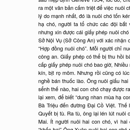
ra một văn bản cấm triệt để việc nuôi 
lý do mạnh nhất, đó là nuôi chó tốn ké
hạ chó, người ta tổ chức các đội bắt
nhưng xin được cái giấy phép nuôi chó
Sở Nội Vụ (Sở Công An) với xác nhận c
“Hợp đồng nuôi chó”. Mỗi người chỉ n
công an. Giấy phép có thể bị thu hồi b
cấp giấy phép nuôi chó bao giờ, Nhiều 
kín, bịt rọ mõm. Nhưng rồi cũng có l
nghề bán thuốc lào. Ông nuôi giấu ha
sểnh thế nào, hai con chó chạy được r
lại xem, để biết “dung nhan mùa hạ c
Bà Triệu đến đường Đại Cồ Việt. Thế 
Quyết bị tù. Ra tù, ông lại lén lút nu
Mai. Ít người nuôi hai con chó, vì ha
“khốc hại” Ông Xuân nuôi hai con chó 