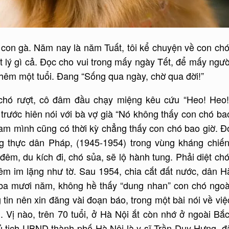
 con gà. Năm nay là năm Tuất, tôi kể chuyện về con chó
t lý gì cả. Đọc cho vui trong mấy ngày Tết, để mấy ngườ
thêm một tuổi. Đang “Sống qua ngày, chờ qua đời!”
 chó rượt, cô đâm đầu chạy miệng kêu cứu “Heo! Heo!
i trước hiên nói với bà vợ già “Nó không thấy con chó ba
Nam mình cũng có thời kỳ chẳng thấy con chó bao giờ. Đ
ng thực dân Pháp, (1945-1954) trong vùng kháng chiến
êm, du kích đi, chó sủa, sẽ lộ hành tung. Phải diệt chó
đêm im lặng như tờ. Sau 1954, chia cắt đất nước, dân H
ba mươi năm, không hề thấy “dung nhan” con chó ngoà
tin nên xin đăng vài đoạn báo, trong một bài nói về việ
Vị nào, trên 70 tuổi, ở Hà Nội ắt còn nhớ ở ngoài Bắc
ủ tịch UBND thành phố Hà Nội là y sĩ Trần Duy Hưng, đ