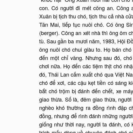
con. Có người đi mét công an. Công a
Xuân bị tịch thu chó, tịch thu cả nhà c
Tân Mai, tiếp tục nuôi chó. Có ông S
(berger). Công an xét nhà thì ông ôm ch
tù. Sau gần ba mươi năm, 1983, Hội Đ
ông nuôi chó chui giàu to. Họ bán chó 
đến một chỉ vàng. Nhưng sau đó, chó 
chơi nữa. Họ đến các tiệm thịt chó nhậ
đó, Thái Lan cấm xuất chó qua Việt Nam
chó để xơi, các cậu kẹt tiền có sáng k
bắt chó trộm bị đánh đến chết, xe má
giao thừa. Số là, đêm giao thừa, người
nghèo khó thường ra đồng rình đập chó
đồng, nhưng để rình đánh những người
giống như thời nay, người ta đánh, có
trích mấy dòng về chuyện đánh chó c