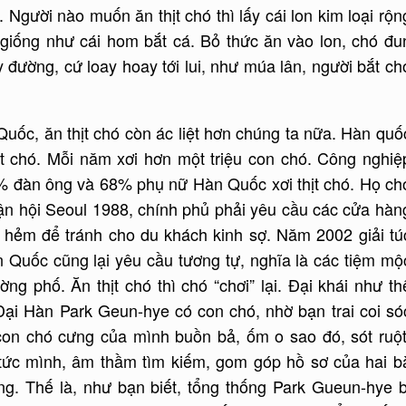
 Người nào muốn ăn thịt chó thì lấy cái lon kim loại rộn
t giống như cái hom bắt cá. Bỏ thức ăn vào lon, chó đu
y đường, cứ loay hoay tới lui, như múa lân, người bắt ch
uốc, ăn thịt chó còn ác liệt hơn chúng ta nữa. Hàn quố
ịt chó. Mỗi năm xơi hơn một triệu con chó. Công nghiệ
2% đàn ông và 68% phụ nữ Hàn Quốc xơi thịt chó. Họ ch
vận hội Seoul 1988, chính phủ phải yêu cầu các cửa hàn
ô hẻm để tránh cho du khách kinh sợ. Năm 2002 giải tú
n Quốc cũng lại yêu cầu tương tự, nghĩa là các tiệm mộ
ờng phố. Ăn thịt chó thì chó “chơi” lại. Đại khái như th
Đại Hàn Park Geun-hye có con chó, nhờ bạn trai coi só
 con chó cưng của mình buồn bả, ốm o sao đó, sót ruột
 tức mình, âm thầm tìm kiếm, gom góp hồ sơ của hai b
ng. Thế là, như bạn biết, tổng thống Park Gueun-hye b