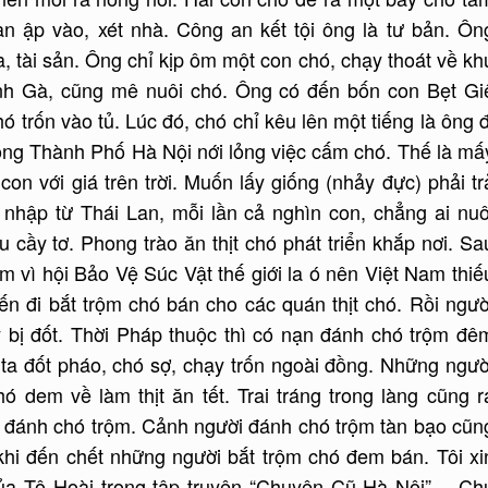
n ập vào, xét nhà. Công an kết tội ông là tư bản. Ôn
ửa, tài sản. Ông chỉ kịp ôm một con chó, chạy thoát về kh
inh Gà, cũng mê nuôi chó. Ông có đến bốn con Bẹt Gi
ó trốn vào tủ. Lúc đó, chó chỉ kêu lên một tiếng là ông đ
ồng Thành Phố Hà Nội nới lỏng việc cấm chó. Thế là mấ
con với giá trên trời. Muốn lấy giống (nhảy đực) phải tr
nhập từ Thái Lan, mỗi lần cả nghìn con, chẳng ai nuô
u cầy tơ. Phong trào ăn thịt chó phát triển khắp nơi. Sa
 vì hội Bảo Vệ Súc Vật thế giới la ó nên Việt Nam thiế
iến đi bắt trộm chó bán cho các quán thịt chó. Rồi ngườ
y bị đốt. Thời Pháp thuộc thì có nạn đánh chó trộm đê
 ta đốt pháo, chó sợ, chạy trốn ngoài đồng. Những ngườ
 dem về làm thịt ăn tết. Trai tráng trong làng cũng r
 đánh chó trộm. Cảnh người đánh chó trộm tàn bạo cũn
 khi đến chết những người bắt trộm chó đem bán. Tôi xi
ủa Tô Hoài trong tập truyện “Chuyện Cũ Hà Nội”… Ch