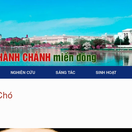
NGHIÊN CỨU
SÁNG TÁC
SINH HOẠT
Chó