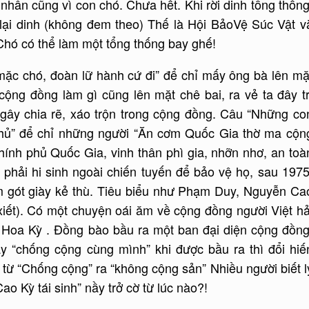
 nhân cũng vì con chó. Chưa hết. Khi rời dinh tổng thống
 lại dinh (không đem theo) Thế là Hội BảoVệ Súc Vật v
Chó có thể làm một tổng thống bay ghế!
mặc chó, đoàn lữ hành cứ đi” để chỉ mấy ông bà lên mặ
cộng đồng làm gì cũng lên mặt chê bai, ra vẻ ta đây tr
 gây chia rẽ, xáo trộn trong cộng đồng. Câu “Những co
y chủ” để chỉ những người “Ăn cơm Quốc Gia thờ ma cộn
ính phủ Quốc Gia, vinh thân phì gia, nhỡn nhơ, an toà
ĩ phải hi sinh ngoài chiến tuyến để bảo vệ họ, sau 1975
ếm gót giày kẻ thù. Tiêu biểu như Phạm Duy, Nguyễn Ca
xiết). Có một chuyện oái ăm về cộng đồng người Việt hả
 Hoa Kỳ . Đồng bào bầu ra một ban đại diện cộng đồng
ây “chống cộng cùng mình” khi được bầu ra thì đổi hiế
từ “Chống cộng” ra “không cộng sản” Nhiều người biết l
ao Kỳ tái sinh” nầy trở cờ từ lúc nào?!