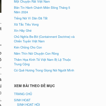
Một Chuyện Rất Việt Nam
Bản Tin Hành Chánh Miền Đông Tháng 5
Năm 2024
Tiếng Nói Vì Dân Đã Tắt
.
Xã Tắc Tiêu Vong
i
Xin Hãy Ghé
Chủ Nghĩa Be-Bờ (Containment Doctrine) và
Chiến Tuyến Việt Nam
”
Kén Chồng Cho Con
o
Năm Thìn Nói Chuyện Con Rồng
ó
Thảm Họa Kinh Tế Việt Nam Bị Lệ Thuộc
Trung Cộng
,
Có Quê Hương Trong Giọng Nói Người Mình
.
à
i
XEM BÀI THEO ĐỀ MỤC
c
TRANG CHỦ
,
SINH HOẠT
SINH HOẠT HỘI
ã