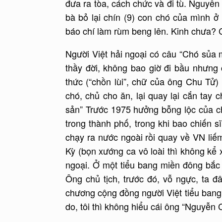
đưa ra tòa, cách chức và đi tù. Nguyên
bà bỏ lại chín (9) con chó của mình ở
báo chí làm rùm beng lên. Kinh chưa? 
Người Việt hải ngoại có câu “Chó sủa 
thầy đời, không bao giờ đi bầu nhưng 
thức (“chồn lùi”, chữ của ông Chu Tử)
chó, chủ cho ăn, lại quay lại cắn ta
sản” Trước 1975 hưởng bỗng lộc của ch
trong thành phố, trong khi bao chiến s
chạy ra nước ngoài rồi quay về VN li
Kỳ (bọn xướng ca vô loài thì không kể 
ngoại. Ở một tiểu bang miền đông bắc
Ông chủ tịch, trước đó, vỗ ngực, ta đ
chương cộng đồng người Việt tiểu bang 
do, tôi thì không hiểu cái ông “Nguyễn C