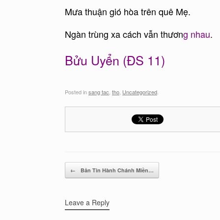
Mưa thuận gió hòa trên quê Mẹ.
Ngàn trùng xa cách vẫn thươn
g nhau
.
Bửu Uyển (ĐS 11)
Posted in
sang tac
,
tho
,
Uncategorized
.
Post navigation
←
Bản Tin Hành Chánh Miền…
Leave a Reply