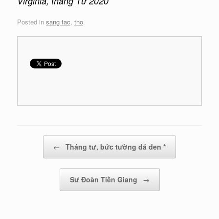
Virginia, tháng Tư 2020
Posted in
sang tac
,
tho
.
Post navigation
←
Tháng tư, bức tường đá đen *
Sư Đoàn Tiền Giang
→