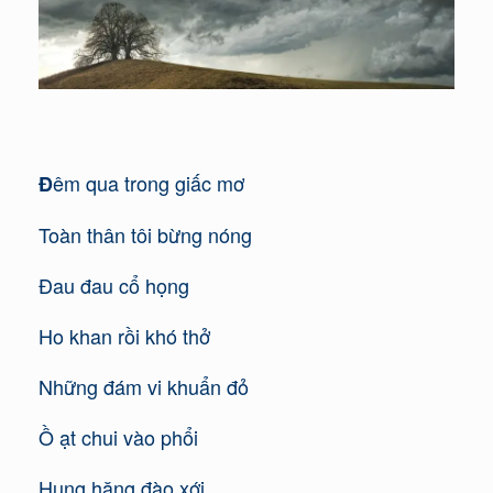
êm qua trong giấc mơ
Đ
Toàn thân tôi bừng nóng
Đau đau cổ họng
Ho khan rồi khó thở
Những đám vi khuẩn đỏ
Ồ ạt chui vào phổi
Hung hăng đào xới