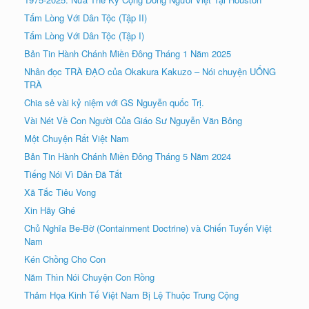
Tấm Lòng Với Dân Tộc (Tập II)
Tấm Lòng Với Dân Tộc (Tập I)
Bản Tin Hành Chánh Miền Đông Tháng 1 Năm 2025
Nhân đọc TRÀ ÐẠO của Okakura Kakuzo – Nói chuyện UỐNG
TRÀ
Chia sẻ vài kỷ niệm với GS Nguyễn quốc Trị.
Vài Nét Về Con Người Của Giáo Sư Nguyễn Văn Bông
Một Chuyện Rất Việt Nam
Bản Tin Hành Chánh Miền Đông Tháng 5 Năm 2024
Tiếng Nói Vì Dân Đã Tắt
Xã Tắc Tiêu Vong
Xin Hãy Ghé
Chủ Nghĩa Be-Bờ (Containment Doctrine) và Chiến Tuyến Việt
Nam
Kén Chồng Cho Con
Năm Thìn Nói Chuyện Con Rồng
Thảm Họa Kinh Tế Việt Nam Bị Lệ Thuộc Trung Cộng