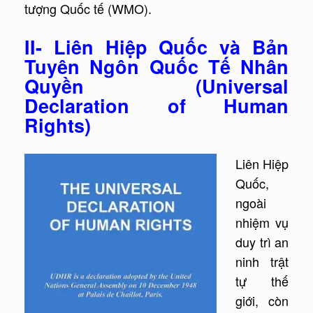
tượng Quốc tế (WMO).
II- Liên Hiệp Quốc và Bản
Tuyên Ngôn Quốc Tế Nhân
Quyền (Universal
Declaration of Human
Rights)
Liên Hiệp
Quốc,
ngoài
nhiệm vụ
duy trì an
ninh trật
tự thế
giới, còn