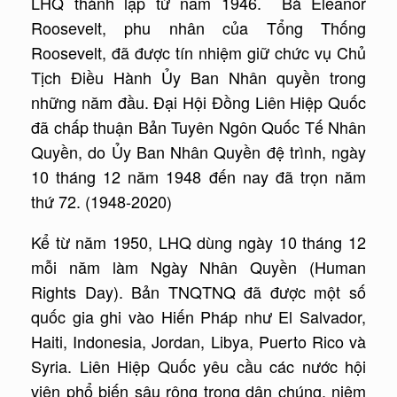
LHQ thành lập từ năm 1946. Bà Eleanor
Roosevelt, phu nhân của Tổng Thống
Roosevelt, đã được tín nhiệm giữ chức vụ Chủ
Tịch Điều Hành Ủy Ban Nhân quyền trong
những năm đầu. Đại Hội Đồng Liên Hiệp Quốc
đã chấp thuận Bản Tuyên Ngôn Quốc Tế Nhân
Quyền, do Ủy Ban Nhân Quyền đệ trình, ngày
10 tháng 12 năm 1948 đến nay đã trọn năm
thứ 72. (1948-2020)
Kể từ năm 1950, LHQ dùng ngày 10 tháng 12
mỗi năm làm Ngày Nhân Quyền (Human
Rights Day). Bản TNQTNQ đã được một số
quốc gia ghi vào Hiến Pháp như El Salvador,
Haiti, Indonesia, Jordan, Libya, Puerto Rico và
Syria. Liên Hiệp Quốc yêu cầu các nước hội
viên phổ biến sâu rộng trong dân chúng, niêm