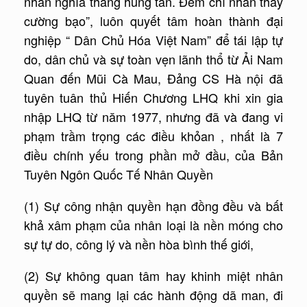
nhân nghĩa thắng hung tàn. Đem chí nhân thay
cường bạo”, luôn quyết tâm hoàn thành đại
nghiệp “ Dân Chủ Hóa Việt Nam” để tái lập tự
do, dân chủ và sự toàn vẹn lãnh thổ từ Ải Nam
Quan đến Mũi Cà Mau, Đảng CS Hà nội đã
tuyên tuân thủ Hiến Chương LHQ khi xin gia
nhập LHQ từ năm 1977, nhưng đã và đang vi
phạm trầm trọng các điều khỏan , nhất là 7
điều chính yếu trong phần mở đầu, của Bản
Tuyên Ngôn Quốc Tế Nhân Quyền
(1) Sự công nhận quyền hạn đồng đều và bất
khả xâm phạm của nhân loại là nền móng cho
sự tự do, công lý và nền hòa bình thế giới,
(2) Sự không quan tâm hay khinh miệt nhân
quyền sẽ mang lại các hành động dã man, đi