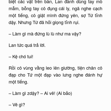
biệt các vật trên bàn, Lan đành dùng tay mò
mẫm, bỗng tay cô đụng cái ly, ngã nghe cạch
một tiếng, cô giật mình đứng yên, sợ Tứ tỉnh
dậy. Nhưng Tứ đã hỏi giọng tỉnh rụi.
– Làm gì mà đứng lù lù như ma vậy?
Lan tức quá trả lời.
– Kệ chó tui!
Rồi cô vùng vằng leo lên giường, tiện chân cô
đạp cho Tứ một đạp vào lưng nghe đánh hự
một tiếng.
– Làm gì zdậy? – Ai vẽ! (Ai bảo)
– Vẽ gì?