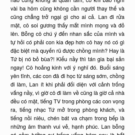
vài ba hôm cũng không cần người thay thế và
cũng chẳng trở ngại gì cho ai cả. Lan đi rửa
mặt, cô soi gương thấy mắt mình mọng và đỏ
lên. Bỗng cô chú ý đến nhan sắc của mình và
tự hỏi có phải con kia đẹp hơn cô hay nó có gì
đặc biệt mà quyến rũ được chồng mình? Hay là
Tứ bị nó bỏ bùa?! Kiểu nầy thì tán gia bại sản
ngay! Cô hoảng kinh với ý nghĩ đó. Buổi sáng
yên tĩnh, các con đã đi học từ sáng sớm, chồng
đi làm, Lan ít khi phải đối diện với cảnh trống
vắng nầy, vì giờ cô đi làm về cũng là giờ cả nhà
đều có mặt, tiếng TV trong phòng các con vọng
ra, tiếng nhạc Tứ mở trong phòng khách, và
tiếng nồi niêu, chén bát va chạm trong bếp là
những âm thanh vui vẻ, hạnh phúc. Lan bỗng
có cảm tưởng sự trống vắng hôm nay là bắt