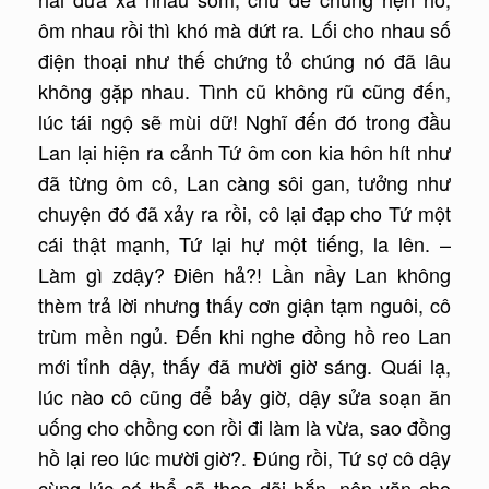
ôm nhau rồi thì khó mà dứt ra. Lối cho nhau số
điện thoại như thế chứng tỏ chúng nó đã lâu
không gặp nhau. Tình cũ không rũ cũng đến,
lúc tái ngộ sẽ mùi dữ! Nghĩ đến đó trong đầu
Lan lại hiện ra cảnh Tứ ôm con kia hôn hít như
đã từng ôm cô, Lan càng sôi gan, tưởng như
chuyện đó đã xảy ra rồi, cô lại đạp cho Tứ một
cái thật mạnh, Tứ lại hự một tiếng, la lên. –
Làm gì zdậy? Điên hả?! Lần nầy Lan không
thèm trả lời nhưng thấy cơn giận tạm nguôi, cô
trùm mền ngủ. Đến khi nghe đồng hồ reo Lan
mới tỉnh dậy, thấy đã mười giờ sáng. Quái lạ,
lúc nào cô cũng để bảy giờ, dậy sửa soạn ăn
uống cho chồng con rồi đi làm là vừa, sao đồng
hồ lại reo lúc mười giờ?. Đúng rồi, Tứ sợ cô dậy
cùng lúc có thể sẽ theo dõi hắn, nên vặn cho