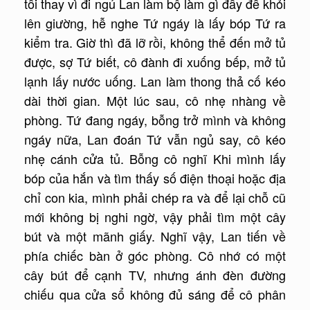
tối thay vì đi ngủ Lan làm bộ làm gì đấy để khỏi
lên giường, hễ nghe Tứ ngáy là lấy bóp Tứ ra
kiểm tra. Giờ thì đã lỡ rồi, không thể đến mở tủ
được, sợ Tứ biết, cô đành đi xuống bếp, mở tủ
lạnh lấy nước uống. Lan làm thong thả cố kéo
dài thời gian. Một lúc sau, cô nhẹ nhàng về
phòng. Tứ đang ngáy, bỗng trở mình và không
ngáy nữa, Lan đoán Tứ vẫn ngủ say, cô kéo
nhẹ cánh cửa tủ. Bỗng cô nghĩ Khi mình lấy
bóp của hắn và tìm thấy số điện thoại hoặc địa
chỉ con kia, mình phải chép ra và để lại chỗ cũ
mới không bị nghi ngờ, vậy phải tìm một cây
bút và một mãnh giấy. Nghĩ vậy, Lan tiến về
phía chiếc bàn ở góc phòng. Cô nhớ có một
cây bút để cạnh TV, nhưng ánh đèn đường
chiếu qua cửa sổ không đủ sáng để cô phân