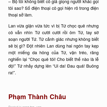
– Bộ tôi không biết cô giả giọng người khác gọi
tôi sao? Số điện thoại cô gọi hiện rõ trong điện
thoại sở làm.
Lan vừa giận vừa tức vì bị Tứ chọc quê nhưng
cô vẫn nhìn Tứ cười cười rồi ôm Tứ, tay sờ
soạn người Tứ. Tứ cảnh giác nhưng không biết
sẽ bị gì? Đột nhiên Lan dùng hai ngón tay kẹp
một miếng da hông của Tứ, vặn tréo, răng
nghiến lại “Chọc quê tôi! Cho biết thế nào là lễ
độ!” Tứ nhảy dựng lên “Ui da! Đau quá! Buông
ra!”.
Phạm Thành Châu
Posted in
sang tac
,
van
.