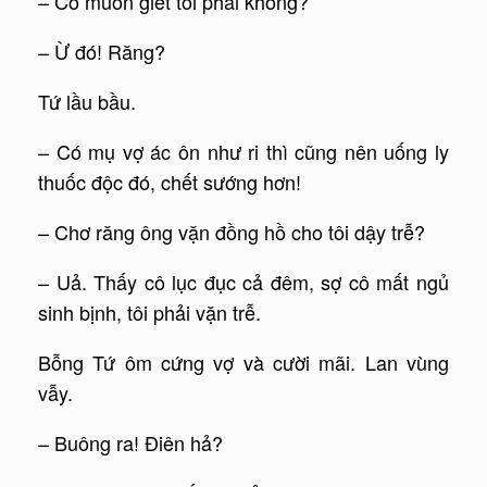
– Cô muốn giết tôi phải không?
– Ừ đó! Răng?
Tứ lầu bầu.
– Có mụ vợ ác ôn như ri thì cũng nên uống ly
thuốc độc đó, chết sướng hơn!
– Chơ răng ông vặn đồng hồ cho tôi dậy trễ?
– Uả. Thấy cô lục đục cả đêm, sợ cô mất ngủ
sinh bịnh, tôi phải vặn trễ.
Bỗng Tứ ôm cứng vợ và cười mãi. Lan vùng
vẫy.
– Buông ra! Điên hả?