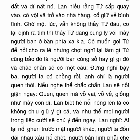
đất và dí nát nó. Lan hiểu rằng Tứ sắp quay
vào, cô vội vã trở vào nhà hàng, cố giữ vẻ bình
tĩnh. Chờ một lúc, vẫn không thấy Tứ đâu, cô
lại định ra tìm thì thấy Tứ đang cụng ly với mấy
người bạn ở bàn phía xa kia. Cô muốn gọi Tứ
để hỏi cho ra lẽ nhưng chợt nghĩ lại làm gì Tứ
cũng bảo đó là người bạn cùng sở hay gì gì đó
và chắc chắn sẽ có một câu: Đừng nghĩ bậy
bạ, người ta có chồng rồi, anh chỉ là người
quen thôi. Nếu nghe thế chắc chắn Lan sẽ nổi
giận ngay: Quen, quen mà vỗ vai, vỗ vế, giống
như mấy con đĩ. Lan biết hễ nổi nóng lên là cô
không chịu giữ ý gì cả, và như thế mọi người
trong tiệc cưới sẽ chú ý đến ngay. Lan nghĩ: Ai
lại nổi ghen trước mặt người khác, người ta đồn
đãi nhau xấu hổ chết, người bản lĩnh phải che