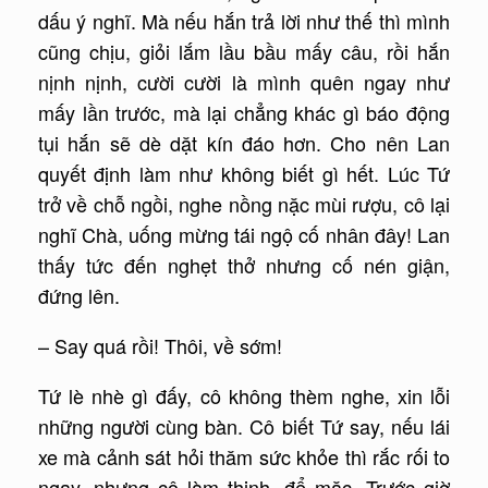
dấu ý nghĩ. Mà nếu hắn trả lời như thế thì mình
cũng chịu, giỏi lắm lầu bầu mấy câu, rồi hắn
nịnh nịnh, cười cười là mình quên ngay như
mấy lần trước, mà lại chẳng khác gì báo động
tụi hắn sẽ dè dặt kín đáo hơn. Cho nên Lan
quyết định làm như không biết gì hết. Lúc Tứ
trở về chỗ ngồi, nghe nồng nặc mùi rượu, cô lại
nghĩ Chà, uống mừng tái ngộ cố nhân đây! Lan
thấy tức đến nghẹt thở nhưng cố nén giận,
đứng lên.
– Say quá rồi! Thôi, về sớm!
Tứ lè nhè gì đấy, cô không thèm nghe, xin lỗi
những người cùng bàn. Cô biết Tứ say, nếu lái
xe mà cảnh sát hỏi thăm sức khỏe thì rắc rối to
ngay, nhưng cô làm thinh, để mặc. Trước giờ