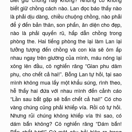
biết giữ chồng cách nào. Lan đọc báo thấy nào
là phải dịu dàng, chiều chuộng chồng, nào phải
để ý đến bản thân, son phấn, ăn diện cho đẹp,
nào là phải quyến rũ, hấp dẫn chồng trong
phòng the. Hai tiếng phòng the lại làm Lan lại
tưởng tượng đến chồng và con kia sẽ ôm ấp
nhau ngay trên giường của mình, máu nóng lại
xông lên đầu, cô nghiến răng “Gian phu dâm
phụ, cho chết cả hai!”. Bỗng Lan tự hỏi, tại sao
mình không mua lấy một khẩu súng, rình theo,
hễ thấy hai đứa với nhau mình đến cảnh cáo
“Lần sau bắt gặp sẽ bắn chết cả hai!” Có cho
vàng chúng cũng phải khiếp vía. Rồi cô tự hỏi.
Nhưng rủi chúng không khiếp vía thì sao, có
dám bắn không? Cô nghiến răng “Dám bắn!
Bắn chết tươi!” Cứ một câu hỏi hiện ra trong