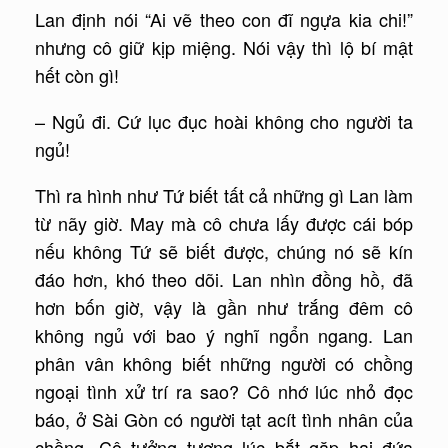
Lan định nói “Ai vẽ theo con đĩ ngựa kia chi!”
nhưng cô giữ kịp miệng. Nói vậy thì lộ bí mật
hết còn gì!
– Ngủ đi. Cứ lục đục hoài không cho người ta
ngủ!
Thì ra hình như Tứ biết tất cả những gì Lan làm
từ nãy giờ. May mà cô chưa lấy được cái bóp
nếu không Tứ sẽ biết được, chúng nó sẽ kín
đáo hơn, khó theo dõi. Lan nhìn đồng hồ, đã
hơn bốn giờ, vậy là gần như trắng đêm cô
không ngủ với bao ý nghĩ ngổn ngang. Lan
phân vân không biết những người có chồng
ngoại tình xử trí ra sao? Cô nhớ lúc nhỏ đọc
báo, ở Sài Gòn có người tạt acít tình nhân của
chồng. Cô tưởng tượng lúc bắt gặp hai đứa