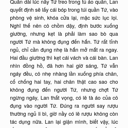
Quần dài lúc nãy Tứ treo trong tủ áo quần, Lan
quyết định sẽ lấy cái bóp trong túi quần Tứ, vào
phòng vệ sinh, khóa cửa lại, mặc sức lục lọi.
Nghĩ thế nên cô chồm dậy, định bước xuống
giường, nhưng kẹt là phải làm sao bò qua
người Tứ mà không đụng đến hắn. Tứ rất tỉnh
ngủ, chỉ cần đụng nhẹ là hắn mở mắt ra ngay.
Hai đầu giường thì kẹt cái vách và cái bàn. Lan
nhìn đồng hồ, đã hơn hai giờ sáng, Tứ vẫn
ngáy đều, cô nhẹ nhàng lần xuống phía chân,
cố chống hai tay, hai chân thật cao sao cho
không đụng đến người Tứ, nhưng chợt Tứ
ngừng ngáy, Lan thất vọng, có lẽ tà áo của cô
đụng vào người Tứ. Đúng ra người say rượu
thường ngủ li bì, giờ nầy có lẽ rượu không còn
tác dụng nữa. Lan lại giận mình, biết vậy, lúc