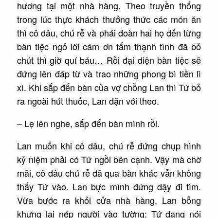
hương tại một nhà hàng. Theo truyền thống
trong lúc thực khách thưởng thức các món ăn
thì cô dâu, chú rễ và phái đoàn hai họ đến từng
bàn tiệc ngỏ lời cám ơn tấm thạnh tình đã bỏ
chút thì giờ quí báu… Rồi đại diện bàn tiệc sẽ
đứng lên đáp từ và trao những phong bì tiền lì
xì. Khi sắp đến bàn của vợ chồng Lan thì Tứ bỏ
ra ngoài hút thuốc, Lan dặn với theo.
– Lẹ lên nghe, sắp đến bàn mình rồi.
Lan muốn khi cô dâu, chú rễ đứng chụp hình
kỷ niệm phải có Tứ ngồi bên cạnh. Vậy mà chờ
mãi, cô dâu chú rễ đã qua bàn khác vẫn không
thấy Tứ vào. Lan bực mình đứng dậy đi tìm.
Vừa bước ra khỏi cửa nhà hàng, Lan bỗng
khựng lại nép người vào tường: Tứ đang nói