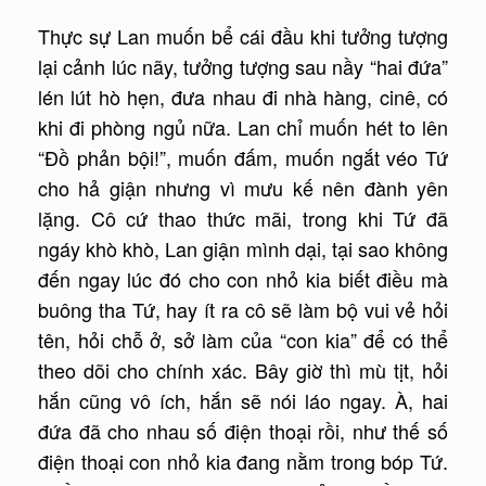
Thực sự Lan muốn bể cái đầu khi tưởng tượng
lại cảnh lúc nãy, tưởng tượng sau nầy “hai đứa”
lén lút hò hẹn, đưa nhau đi nhà hàng, cinê, có
khi đi phòng ngủ nữa. Lan chỉ muốn hét to lên
“Đồ phản bội!”, muốn đấm, muốn ngắt véo Tứ
cho hả giận nhưng vì mưu kế nên đành yên
lặng. Cô cứ thao thức mãi, trong khi Tứ đã
ngáy khò khò, Lan giận mình dại, tại sao không
đến ngay lúc đó cho con nhỏ kia biết điều mà
buông tha Tứ, hay ít ra cô sẽ làm bộ vui vẻ hỏi
tên, hỏi chỗ ở, sở làm của “con kia” để có thể
theo dõi cho chính xác. Bây giờ thì mù tịt, hỏi
hắn cũng vô ích, hắn sẽ nói láo ngay. À, hai
đứa đã cho nhau số điện thoại rồi, như thế số
điện thoại con nhỏ kia đang nằm trong bóp Tứ.