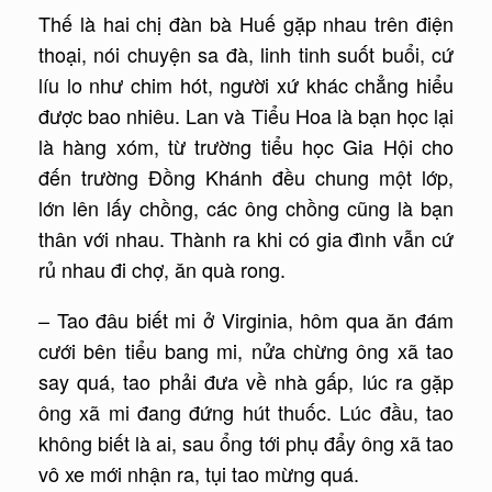
Thế là hai chị đàn bà Huế gặp nhau trên điện
thoại, nói chuyện sa đà, linh tinh suốt buổi, cứ
líu lo như chim hót, người xứ khác chẳng hiểu
được bao nhiêu. Lan và Tiểu Hoa là bạn học lại
là hàng xóm, từ trường tiểu học Gia Hội cho
đến trường Đồng Khánh đều chung một lớp,
lớn lên lấy chồng, các ông chồng cũng là bạn
thân với nhau. Thành ra khi có gia đình vẫn cứ
rủ nhau đi chợ, ăn quà rong.
– Tao đâu biết mi ở Virginia, hôm qua ăn đám
cưới bên tiểu bang mi, nửa chừng ông xã tao
say quá, tao phải đưa về nhà gấp, lúc ra gặp
ông xã mi đang đứng hút thuốc. Lúc đầu, tao
không biết là ai, sau ổng tới phụ đẩy ông xã tao
vô xe mới nhận ra, tụi tao mừng quá.