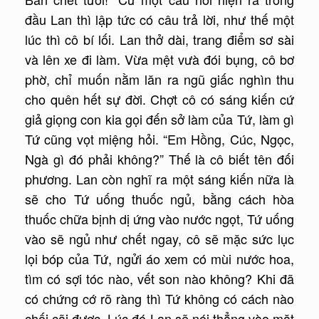
đầu Lan thì lập tức có câu trả lời, như thế một
lúc thì cô bí lối. Lan thở dài, trang điểm sơ sài
và lên xe đi làm. Vừa mệt vưà đói bụng, cô bơ
phờ, chỉ muốn nằm lăn ra ngũ giấc nghìn thu
cho quên hết sự đời. Chợt cô có sáng kiến cứ
giả giọng con kia gọi đến sở làm của Tứ, làm gì
Tứ cũng vọt miệng hỏi. “Em Hồng, Cúc, Ngọc,
Ngà gì đó phải không?” Thế là cô biết tên đối
phương. Lan còn nghĩ ra một sáng kiến nữa là
sẽ cho Tứ uống thuốc ngủ, bằng cách hòa
thuốc chữa bịnh dị ứng vào nước ngọt, Tứ uống
vào sẽ ngủ như chết ngay, cô sẽ mặc sức lục
lọi bóp của Tứ, ngửi áo xem có mùi nước hoa,
tìm có sợi tóc nào, vết son nào không? Khi đã
có chứng cớ rõ ràng thì Tứ không có cách nào
chối cãi được. Lúc đó Lan sẽ nói thẳng vào mặt