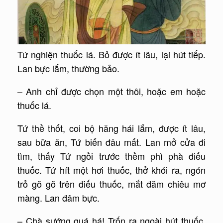
Tứ nghiện thuốc lá. Bỏ được ít lâu, lại hút tiếp.
Lan bực lắm, thường bảo.
– Anh chỉ được chọn một thôi, hoặc em hoặc
thuốc lá.
Tứ thề thốt, coi bộ hăng hái lắm, được ít lâu,
sau bữa ăn, Tứ biến đâu mất. Lan mở cửa đi
tìm, thấy Tứ ngồi trước thềm phì phà điếu
thuốc. Tứ hít một hơi thuốc, thở khói ra, ngón
trỏ gõ gõ trên điếu thuốc, mắt đăm chiêu mơ
màng. Lan đâm bực.
– Chà sướng quá há! Trốn ra ngoài hút thuốc.