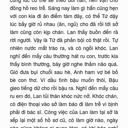
đồng hồ reo trễ. Sáng nay làm gì hắn cũng hẹn
với con kia đi ăn điểm tâm đây, có thể Tứ dậy
lúc bảy giờ rủ nhau (ăn, ngủ) cho đã rồi tới sở
làm cũng còn kịp chán. Lan thấy buồn đến rã
rời người. Vậy là Tứ đã phản bội cô thật rồi. Tự
nhiên nước mắt trào ra, và cô ngồi khóc. Lan
nghĩ đến mấy câu thường hát ru con, trước kia
thấy bình thường, bây giờ nghe thảm não quá.
Gió đưa bụi chuối sau hè, Anh ham vợ bé bỏ
bè con thơ. Ví dầu tình bậu muốn thôi, Bậu
gieo tiếng dữ cho rồi bậu ra. Nghĩ đến mấy câu
ru em đó, Lan tủi thân khóc nức nở. Khóc chán,
cô điện thoại vào sở làm báo đi làm trễ vì bịnh
phải đi bác sĩ. Công việc của Lan làm tại sở là
xếp lại một số hồ sơ cũ, cô làm giờ nào, ngày
nào cũng không ai quan tâm, có khi báo nghỉ