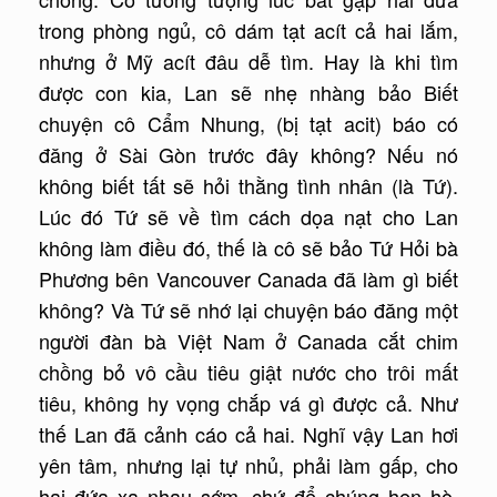
trong phòng ngủ, cô dám tạt acít cả hai lắm,
nhưng ở Mỹ acít đâu dễ tìm. Hay là khi tìm
được con kia, Lan sẽ nhẹ nhàng bảo Biết
chuyện cô Cẩm Nhung, (bị tạt acit) báo có
đăng ở Sài Gòn trước đây không? Nếu nó
không biết tất sẽ hỏi thằng tình nhân (là Tứ).
Lúc đó Tứ sẽ về tìm cách dọa nạt cho Lan
không làm điều đó, thế là cô sẽ bảo Tứ Hỏi bà
Phương bên Vancouver Canada đã làm gì biết
không? Và Tứ sẽ nhớ lại chuyện báo đăng một
người đàn bà Việt Nam ở Canada cắt chim
chồng bỏ vô cầu tiêu giật nước cho trôi mất
tiêu, không hy vọng chắp vá gì được cả. Như
thế Lan đã cảnh cáo cả hai. Nghĩ vậy Lan hơi
yên tâm, nhưng lại tự nhủ, phải làm gấp, cho
hai đứa xa nhau sớm, chứ để chúng hẹn hò,