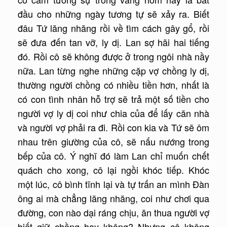
đầu cho những ngày tương tự sẽ xảy ra. Biết
đâu Tứ lăng nhăng rồi về tìm cách gây gổ, rồi
sẽ đưa đến tan vỡ, ly dị. Lan sợ hãi hai tiếng
đó. Rồi cô sẽ không được ở trong ngôi nhà nầy
nữa. Lan từng nghe những cặp vợ chồng ly dị,
thường người chồng có nhiều tiền hơn, nhất là
có con tình nhân hỗ trợ sẽ trả một số tiền cho
người vợ ly dị coi như chia của để lấy căn nhà
và người vợ phải ra đi. Rồi con kia và Tứ sẽ ôm
nhau trên giường của cô, sẽ nấu nướng trong
bếp của cô. Ý nghĩ đó làm Lan chỉ muốn chết
quách cho xong, cô lại ngồi khóc tiếp. Khóc
một lúc, cô bình tĩnh lại và tự trấn an mình Đàn
ông ai mà chẳng lăng nhăng, coi như chơi qua
đường, con nào dại ráng chịu, ăn thua người vợ
biết giữ chồng hay không? Nhưng cô không