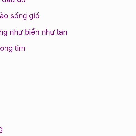
 ào sóng gió
g như biến như tan
rong tim
g