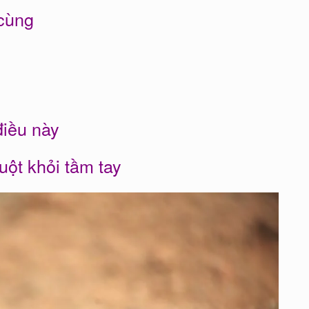
 cùng
điều này
uột khỏi tầm tay