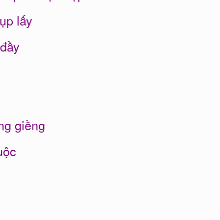
ụp lấy
 đầy
ng giềng
uộc