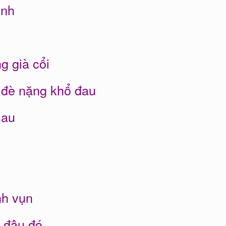
ình
g già cổi
 đè nặng khổ đau
mau
nh vụn
 đâu đó