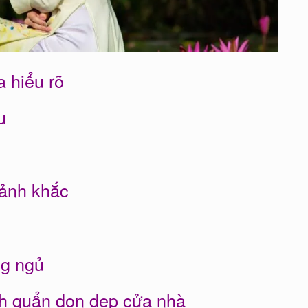
 hiểu rõ
u
ảnh khắc
ng ngủ
nh quẩn dọn dẹp cửa nhà