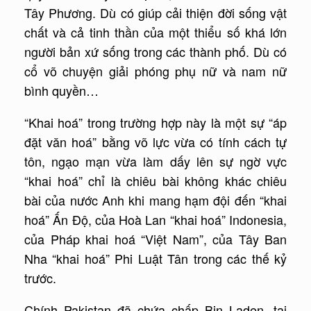
Tây Phương. Dù có giúp cải thiện đời sống vật
chất và cả tinh thần của một thiểu số khá lớn
người bản xứ sống trong các thành phố. Dù có
cổ võ chuyện giải phóng phụ nữ và nam nữ
bình quyền…
“Khai hoá” trong trường hợp này là một sự “áp
đặt văn hoá” bằng võ lực vừa có tính cách tự
tôn, ngạo mạn vừa làm dấy lên sự ngờ vực
“khai hoá” chỉ là chiêu bài không khác chiêu
bài của nước Anh khi mang hạm đội đến “khai
hoá” Ấn Độ, của Hoà Lan “khai hoá” Indonesia,
của Pháp khai hoá “Việt Nam”, của Tây Ban
Nha “khai hoá” Phi Luật Tân trong các thế kỷ
trước.
Chính Pakistan đã chứa chấp Bin Laden, tại