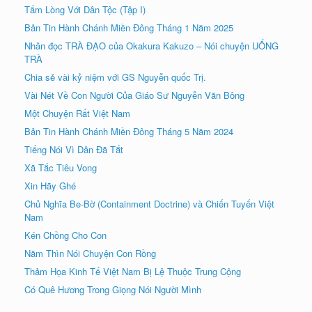
Tấm Lòng Với Dân Tộc (Tập I)
Bản Tin Hành Chánh Miền Đông Tháng 1 Năm 2025
Nhân đọc TRÀ ÐẠO của Okakura Kakuzo – Nói chuyện UỐNG
TRÀ
Chia sẻ vài kỷ niệm với GS Nguyễn quốc Trị.
Vài Nét Về Con Người Của Giáo Sư Nguyễn Văn Bông
Một Chuyện Rất Việt Nam
Bản Tin Hành Chánh Miền Đông Tháng 5 Năm 2024
Tiếng Nói Vì Dân Đã Tắt
Xã Tắc Tiêu Vong
Xin Hãy Ghé
Chủ Nghĩa Be-Bờ (Containment Doctrine) và Chiến Tuyến Việt
Nam
Kén Chồng Cho Con
Năm Thìn Nói Chuyện Con Rồng
Thảm Họa Kinh Tế Việt Nam Bị Lệ Thuộc Trung Cộng
Có Quê Hương Trong Giọng Nói Người Mình