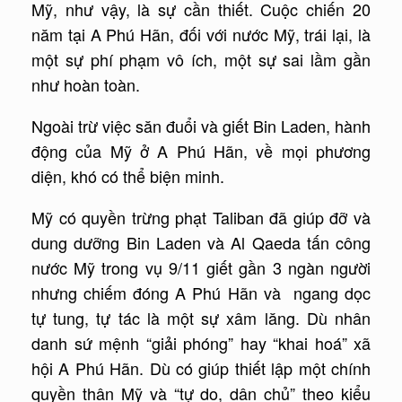
Mỹ, như vậy, là sự cần thiết. Cuộc chiến 20
năm tại A Phú Hãn, đối với nước Mỹ, trái lại, là
một sự phí phạm vô ích, một sự sai lầm gần
như hoàn toàn.
Ngoài trừ việc săn đuổi và giết Bin Laden, hành
động của Mỹ ở A Phú Hãn, về mọi phương
diện, khó có thể biện minh.
Mỹ có quyền trừng phạt Taliban đã giúp đỡ và
dung dưỡng Bin Laden và Al Qaeda tấn công
nước Mỹ trong vụ 9/11 giết gần 3 ngàn người
nhưng chiếm đóng A Phú Hãn và ngang dọc
tự tung, tự tác là một sự xâm lăng. Dù nhân
danh sứ mệnh “giải phóng” hay “khai hoá” xã
hội A Phú Hãn. Dù có giúp thiết lập một chính
quyền thân Mỹ và “tự do, dân chủ” theo kiểu