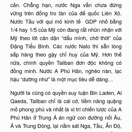
cản. Chẳng hạn, nước Nga vẫn chưa đứng
vững trên đống tro tàn của đế quốc Liên Xô.
Nước Tầu với qui mô kinh tế GDP nhỏ bằng
1/4 hay 1/5 của Mỹ còn đang rất nhũn nhặn với
Mỹ theo lời căn dặn “dấu mình, chờ thời” của
Đặng Tiểu Bình. Các nước Nato thì sẵn lòng
sắp hàng theo gậy chỉ huy của Mỹ. Hơn thế
nữa, chính quyền Taliban đơn độc không có
đồng minh. Nước A Phú Hãn, nghèo nàn, lạc
hậu “dường như” là một mục tiêu dễ dàng…
Người ta cũng có quyền suy luận Bin Laden, Al
Qaeda, Taliban chỉ là cái cớ, tiềm năng quặng
mỏ phong phú và nhất là vị trí chiến lược của A
Phú Hãn ở Trung Á án ngữ con đường nối Âu,
Á và Trung Đông, lại nằm sát Nga, Tầu, Ấn Độ,