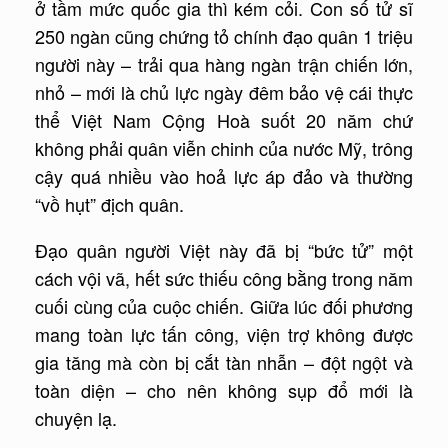
ở tầm mức quốc gia thì kém cỏi. Con số tử sĩ
250 ngàn cũng chứng tỏ chính đạo quân 1 triệu
người này – trải qua hàng ngàn trận chiến lớn,
nhỏ – mới là chủ lực ngày đêm bảo vệ cái thực
thể Việt Nam Cộng Hoà suốt 20 năm chứ
không phải quân viễn chinh của nước Mỹ, trông
cậy quá nhiều vào hoả lực áp đảo và thường
“vồ hụt” địch quân.
Đạo quân người Việt này đã bị “bức tử” một
cách vội vã, hết sức thiếu công bằng trong năm
cuối cùng của cuộc chiến. Giữa lúc đối phương
mang toàn lực tấn công, viện trợ không được
gia tăng mà còn bị cắt tàn nhẫn – đột ngột và
toàn diện – cho nên không sụp đổ mới là
chuyện lạ.