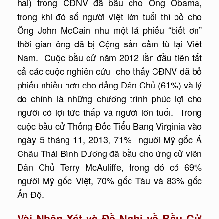
hai) trong CĐNV đã bầu cho Ông Obama,
trong khi đó số người Việt lớn tuổi thì bỏ cho
Ông John McCain như một lá phiếu “biết ơn”
thời gian ông đã bị Cộng sản cầm tù tại Việt
Nam. Cuộc bầu cử năm 2012 lần đầu tiên tất
cả các cuộc nghiên cứu cho thấy CĐNV đã bỏ
phiếu nhiều hơn cho đảng Dân Chủ (61%) và lý
do chính là những chương trình phúc lợi cho
người có lợi tức thấp và người lớn tuổi. Trong
cuộc bầu cử Thống Đốc Tiểu Bang Virginia vào
ngày 5 tháng 11, 2013, 71% người Mỹ gốc Á
Châu Thái Bình Dương đã bầu cho ứng cử viên
Dân Chủ Terry McAuliffe, trong đó có 69%
người Mỹ gốc Việt, 70% gốc Tàu và 83% gốc
Ấn Độ.
Vài Nhận Xét và Đề Nghị về Bầu Cử