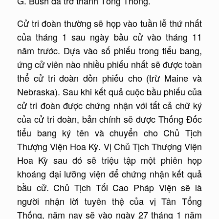
G. Bush đã trở thành Tổng Thống.
Cử tri đoàn thường sẽ họp vào tuần lễ thứ nhất
của tháng 1 sau ngày bầu cử vào tháng 11
năm trước. Dựa vào số phiếu trong tiểu bang,
ứng cử viên nào nhiều phiếu nhất sẽ được toàn
thể cử tri đoàn dồn phiếu cho (trừ Maine và
Nebraska). Sau khi kết quả cuộc bầu phiếu của
cử tri đoàn được chứng nhận với tất cả chữ ký
của cử tri đoàn, bản chính sẽ được Thống Đốc
tiểu bang ký tên và chuyển cho Chủ Tịch
Thượng Viện Hoa Kỳ. Vị Chủ Tịch Thượng Viện
Hoa Kỳ sau đó sẽ triệu tập một phiên họp
khoáng đại lưỡng viện để chứng nhận kết quả
bầu cử. Chủ Tịch Tối Cao Pháp Viện sẽ là
người nhận lời tuyên thệ của vị Tân Tổng
Thống, năm nay sẽ vào ngày 27 tháng 1 năm