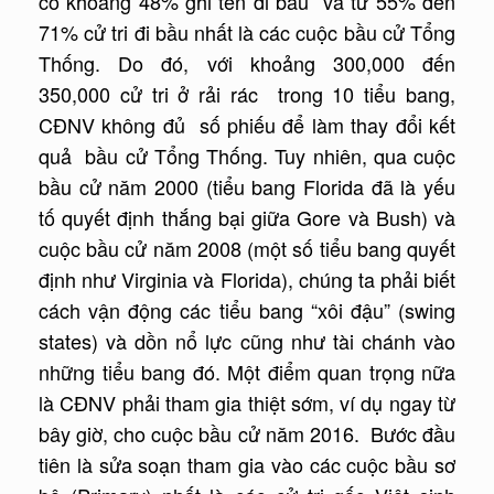
có khoảng 48% ghi tên đi bầu và từ 55% đến
71% cử tri đi bầu nhất là các cuộc bầu cử Tổng
Thống. Do đó, với khoảng 300,000 đến
350,000 cử tri ở rải rác trong 10 tiểu bang,
CĐNV không đủ số phiếu để làm thay đổi kết
quả bầu cử Tổng Thống. Tuy nhiên, qua cuộc
bầu cử năm 2000 (tiểu bang Florida đã là yếu
tố quyết định thắng bại giữa Gore và Bush) và
cuộc bầu cử năm 2008 (một số tiểu bang quyết
định như Virginia và Florida), chúng ta phải biết
cách vận động các tiểu bang “xôi đậu” (swing
states) và dồn nổ lực cũng như tài chánh vào
những tiểu bang đó. Một điểm quan trọng nữa
là CĐNV phải tham gia thiệt sớm, ví dụ ngay từ
bây giờ, cho cuộc bầu cử năm 2016. Bước đầu
tiên là sửa soạn tham gia vào các cuộc bầu sơ