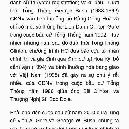
danh cử tri (voter registration) và đi bầu. Dưới
thời Tổng Thống George Bush (1988-1992)
CĐNV vẫn tiếp tục ủng hộ Đảng Cộng Hoà và
chỉ có một số ít ủng hộ Liên Danh Clinton-Gore
trong cuộc bầu cử Tổng Thống năm 1992. Tuy
nhiên những năm sau đó dưới thời Tổng Thống
Clinton, chương trình HO đưa các cựu tù nhân
chính trị và gia đình qua định cư tại Hoa Kỳ, bỏ
cấm vận (1994) và bình thường hóa bang giao
với Việt Nam (1995) đã gây ra sự chú ý rất
nhiều của CĐNV trong cuộc bầu cử Tổng
Thống năm 1986 giữa ông Bill Clinton và
Thượng Nghị Sĩ Bob Dole.
Phải cho đến cuộc bầu cử năm 2000 giữa ứng
cử viên Al Gore và George W. Bush, chúng ta
mới thấy có sự thay đổi trong suy luận chính trị