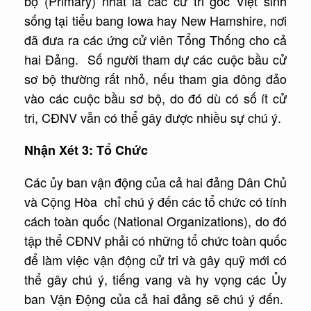
bộ (Primary) nhất là các cử tri gốc Việt sinh
sống tại tiểu bang Iowa hay New Hamshire, nơi
đã đưa ra các ứng cử viên Tổng Thống cho cả
hai Đảng. Số người tham dự các cuộc bầu cử
sơ bộ thường rất nhỏ, nếu tham gia đông đảo
vào các cuộc bầu sơ bộ, do đó dù có số ít cử
tri, CĐNV vẫn có thể gây được nhiều sự chú ý.
Nhận Xét 3: Tổ Chức
Các ủy ban vận động của cả hai đảng Dân Chủ
và Cộng Hòa chỉ chú ý đến các tổ chức có tính
cách toàn quốc (National Organizations), do đó
tập thể CĐNV phải có những tổ chức toàn quốc
để làm việc vận động cử tri và gây quỹ mới có
thể gây chú ý, tiếng vang và hy vọng các Ủy
ban Vận Động của cả hai đảng sẽ chú ý đến.