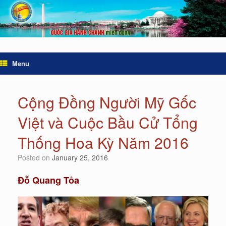
Menu
Cộng Đồng Người Mỹ Gốc
Việt và Cuộc Bầu Cử Tổng
Thống Hoa Kỳ Năm 2016
Posted on
January 25, 2016
Đỗ Quang Tỏa