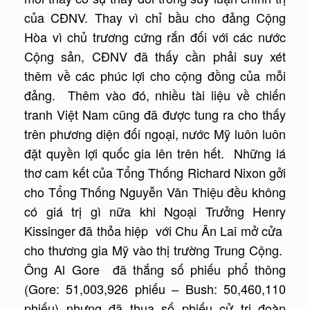
của CĐNV. Thay vì chỉ bầu cho đảng Cộng
Hòa vì chủ trương cứng rắn đối với các nước
Cộng sản, CĐNV đã thấy cần phải suy xét
thêm về các phúc lợi cho cộng đồng của mỗi
đảng. Thêm vào đó, nhiều tài liệu về chiến
tranh Việt Nam cũng đã được tung ra cho thấy
trên phương diện đối ngoại, nước Mỹ luôn luôn
đặt quyền lợi quốc gia lên trên hết. Những lá
thơ cam kết của Tổng Thống Richard Nixon gởi
cho Tổng Thống Nguyễn Văn Thiệu đều không
có giá trị gì nữa khi Ngoại Trưởng Henry
Kissinger đã thỏa hiệp với Chu Ân Lai mở cửa
cho thương gia Mỹ vào thị trường Trung Cộng.
Ông Al Gore đã thắng số phiếu phổ thông
(Gore: 51,003,926 phiếu – Bush: 50,460,110
phiếu) nhưng đã thua số phiếu cử tri đoàn