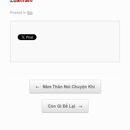
Posted in
tho
.
Post navigation
←
Năm Thân Nói Chuyện Khỉ
Còn Gì Để Lại
→