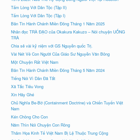
Tấm Lòng Với Dân Tộc (Tập II)
Tấm Lòng Với Dân Tộc (Tập I)
Bản Tin Hành Chánh Miền Đông Tháng 1 Năm 2025
Nhân đọc TRÀ ÐẠO của Okakura Kakuzo – Nói chuyện UỐNG
TRÀ
Chia sẻ vài kỷ niệm với GS Nguyễn quốc Trị.
Vài Nét Về Con Người Của Giáo Sư Nguyễn Văn Bông
Một Chuyện Rất Việt Nam
Bản Tin Hành Chánh Miền Đông Tháng 5 Năm 2024
Tiếng Nói Vì Dân Đã Tắt
Xã Tắc Tiêu Vong
Xin Hãy Ghé
Chủ Nghĩa Be-Bờ (Containment Doctrine) và Chiến Tuyến Việt
Nam
Kén Chồng Cho Con
Năm Thìn Nói Chuyện Con Rồng
Thảm Họa Kinh Tế Việt Nam Bị Lệ Thuộc Trung Cộng