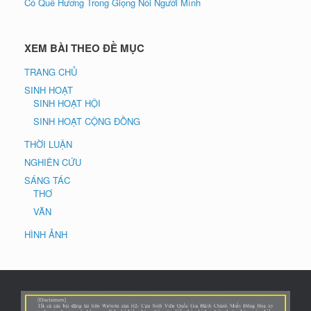
Có Quê Hương Trong Giọng Nói Người Mình
XEM BÀI THEO ĐỀ MỤC
TRANG CHỦ
SINH HOẠT
SINH HOẠT HỘI
SINH HOẠT CỘNG ĐỒNG
THỜI LUẬN
NGHIÊN CỨU
SÁNG TÁC
THƠ
VĂN
HÌNH ẢNH