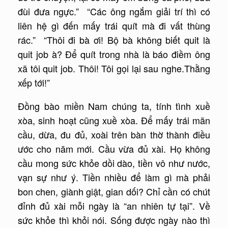
đùi đưa ngực.” “Các ông ngắm giải trí thì có
liên hệ gì đến mấy trái quít mà đi vất thùng
rác.” “Thôi đi bà ơi! Bộ bà không biết quit là
quit job à? Để quít trong nhà là báo điềm ông
xã tôi quit job. Thôi! Tôi gọi lại sau nghe.Thằng
xếp tới!”
Đồng bào miền Nam chúng ta, tính tình xuề
xòa, sinh hoạt cũng xuề xòa. Để mấy trái mãn
cầu, dừa, đu đủ, xoài trên bàn thờ thành điều
ước cho năm mới. Cầu vừa đủ xài. Họ không
cầu mong sức khỏe dồi dào, tiền vô như nước,
vạn sự như ý. Tiền nhiều để làm gì mà phải
bon chen, giành giật, gian dối? Chỉ cần có chút
đỉnh đủ xài mỗi ngày là “an nhiên tự tại”. Về
sức khỏe thì khỏi nói. Sống được ngày nào thì