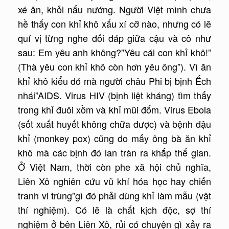
xé ăn, khỏi nấu nướng. Người Việt mình chưa
hề thấy con khỉ khô xấu xí cỡ nào, nhưng có lẽ
quí vị từng nghe đối đáp giữa cậu và cô như
sau: Em yêu anh không?”Yêu cái con khỉ khô!”
(Thà yêu con khỉ khô còn hơn yêu ông”). Vì ăn
khỉ khô kiểu đó mà người châu Phi bị bịnh Ếch
nhái”AIDS. Virus HIV (bịnh liệt kháng) tìm thấy
trong khỉ đuôi xồm và khỉ mũi đốm. Virus Ebola
(sốt xuất huyết không chữa được) và bệnh đậu
khỉ (monkey pox) cũng do mấy ông bà ăn khỉ
khô mà các bịnh đó lan tràn ra khắp thế gian.
Ở Việt Nam, thời còn phe xã hội chủ nghĩa,
Liên Xô nghiên cứu vũ khí hóa học hay chiến
tranh vi trùng”gì đó phải dùng khỉ làm mẫu (vật
thí nghiệm). Có lẽ là chất kịch độc, sợ thí
nghiệm ở bên Liên Xô, rủi có chuyện gì xảy ra