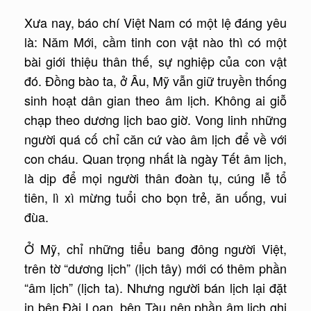
Xưa nay, báo chí Việt Nam có một lệ đáng yêu
là: Năm Mới, cầm tinh con vật nào thì có một
bài giới thiệu thân thế, sự nghiệp của con vật
đó. Đồng bào ta, ở Âu, Mỹ vẫn giữ truyền thống
sinh hoạt dân gian theo âm lịch. Không ai giỗ
chạp theo dương lịch bao giờ. Vong linh những
người quá cố chỉ căn cứ vào âm lịch để về với
con cháu. Quan trọng nhất là ngày Tết âm lịch,
là dịp để mọi người thân đoàn tụ, cúng lễ tổ
tiên, lì xì mừng tuổi cho bọn trẻ, ăn uống, vui
đùa.
Ở Mỹ, chỉ những tiểu bang đông người Việt,
trên tờ “dương lịch” (lịch tây) mới có thêm phần
“âm lịch” (lịch ta). Nhưng người bán lịch lại đặt
in bên Đài Loan, bên Tàu nên phần âm lịch ghi