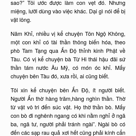
sao?” Tôi ước được làm con vẹt đó. Nhưng
miệng, lưỡi dùng vào việc khác. Dại gì nói để bị
vặt lông.
Năm Khỉ, nhiều vị kể chuyện Tôn Ngộ Không,
một con khỉ có tài thần thông biến hóa, theo
phò Tam Tạng qua Ấn Độ thỉnh kinh Phật về
Tàu. Có vị kể chuyện bà Từ Hi thái hậu đãi sứ
thần tám nước Âu Mỹ, có món óc khỉ. Mấy
chuyện bên Tàu đó, xưa rồi, ai cũng biết.
Tôi xin kể chuyện bên Ấn Độ, ít người biết.
Người Ấn thờ hàng trăm,hàng nghìn thần. Thờ
từ vật vô tri đến súc vật. Họ thờ thần bò. Mấy
con bò đi nghênh ngang có khi nằm nghỉ ở ngã
ba, ngã tư, người phải tránh ngài”. Ngài bò có
đến các sạp rau quả xơi hết cũng phải kính cẩn