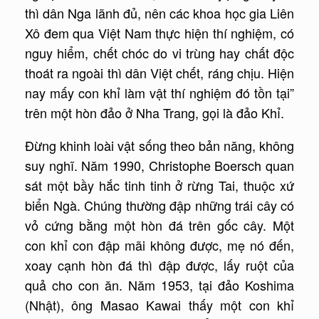
thì dân Nga lãnh đủ, nên các khoa học gia Liên
Xô đem qua Việt Nam thực hiện thí nghiệm, có
nguy hiểm, chết chóc do vi trùng hay chất độc
thoát ra ngoài thì dân Việt chết, ráng chịu. Hiện
nay mấy con khỉ làm vật thí nghiệm đó tồn tại”
trên một hòn đảo ở Nha Trang, gọi là đảo Khỉ.
Đừng khinh loài vật sống theo bản năng, không
suy nghĩ. Năm 1990, Christophe Boersch quan
sát một bầy hắc tinh tinh ở rừng Tai, thuộc xứ
biển Ngà. Chúng thường đập những trái cây có
vỏ cứng bằng một hòn đá trên gốc cây. Một
con khỉ con đập mãi không được, mẹ nó đến,
xoay cạnh hòn đá thì đập được, lấy ruột của
quả cho con ăn. Năm 1953, tại đảo Koshima
(Nhật), ông Masao Kawai thấy một con khỉ