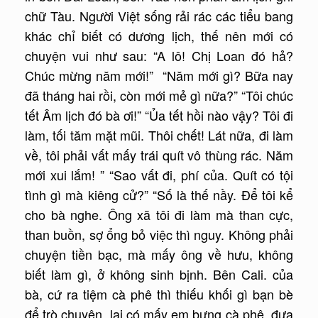
chữ Tàu. Người Việt sống rải rác các tiểu bang
khác chỉ biết có dương lịch, thế nên mới có
chuyện vui như sau: “A lô! Chị Loan đó hả?
Chúc mừng năm mới!” “Năm mới gì? Bữa nay
đã tháng hai rồi, còn mới mẻ gì nữa?” “Tôi chúc
tết Âm lịch đó bà ơi!” “Ủa tết hồi nào vậy? Tôi đi
làm, tối tăm mặt mũi. Thôi chết! Lát nữa, đi làm
về, tôi phải vất mấy trái quít vô thùng rác. Năm
mới xui lắm! ” “Sao vất đi, phí của. Quít có tội
tình gì mà kiêng cử?” “Số là thế nầy. Để tôi kể
cho bà nghe. Ông xã tôi đi làm mà than cực,
than buồn, sợ ổng bỏ việc thì nguy. Không phải
chuyện tiền bạc, mà mấy ông về hưu, không
biết làm gì, ở không sinh bịnh. Bên Cali. của
bà, cứ ra tiệm cà phê thì thiếu khối gì bạn bè
để trò chuyện, lại có mấy em bưng cà phê, đưa