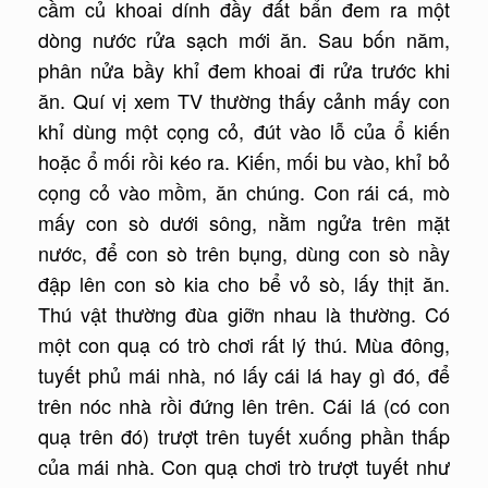
cầm củ khoai dính đầy đất bẩn đem ra một
dòng nước rửa sạch mới ăn. Sau bốn năm,
phân nửa bầy khỉ đem khoai đi rửa trước khi
ăn. Quí vị xem TV thường thấy cảnh mấy con
khỉ dùng một cọng cỏ, đút vào lỗ của ổ kiến
hoặc ổ mối rồi kéo ra. Kiến, mối bu vào, khỉ bỏ
cọng cỏ vào mồm, ăn chúng. Con rái cá, mò
mấy con sò dưới sông, nằm ngửa trên mặt
nước, để con sò trên bụng, dùng con sò nầy
đập lên con sò kia cho bể vỏ sò, lấy thịt ăn.
Thú vật thường đùa giỡn nhau là thường. Có
một con quạ có trò chơi rất lý thú. Mùa đông,
tuyết phủ mái nhà, nó lấy cái lá hay gì đó, để
trên nóc nhà rồi đứng lên trên. Cái lá (có con
quạ trên đó) trượt trên tuyết xuống phần thấp
của mái nhà. Con quạ chơi trò trượt tuyết như