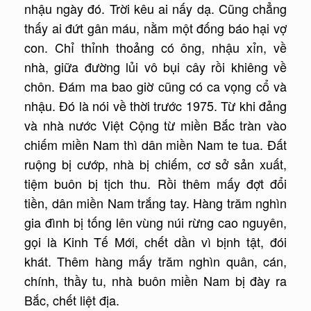
nhậu ngày đó. Trời kêu ai nấy dạ. Cũng chẳng
thấy ai đứt gân máu, nằm một đống báo hại vợ
con. Chỉ thỉnh thoảng có ông, nhậu xỉn, về
nhà, giữa đường lủi vô bụi cây rồi khiêng về
chôn. Đám ma bao giờ cũng có ca vọng cổ và
nhậu. Đó là nói về thời trước 1975. Từ khi đảng
và nhà nước Việt Cộng từ miền Bắc tràn vào
chiếm miền Nam thì dân miền Nam te tua. Đất
ruộng bị cướp, nhà bị chiếm, cơ sở sản xuất,
tiệm buôn bị tịch thu. Rồi thêm mấy đợt đổi
tiền, dân miền Nam trắng tay. Hàng trăm nghìn
gia đình bị tống lên vùng núi rừng cao nguyên,
gọi là Kinh Tế Mới, chết dần vì bịnh tật, đói
khát. Thêm hàng mấy trăm nghìn quân, cán,
chính, thầy tu, nhà buôn miền Nam bị đày ra
Bắc, chết liệt địa.