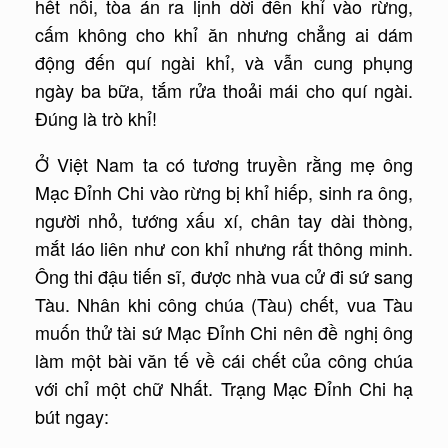
hết nỗi, tòa án ra lịnh dời đền khỉ vào rừng,
cấm không cho khỉ ăn nhưng chẳng ai dám
động đến quí ngài khỉ, và vẫn cung phụng
ngày ba bữa, tắm rửa thoải mái cho quí ngài.
Đúng là trò khỉ!
Ở Việt Nam ta có tương truyền rằng mẹ ông
Mạc Đỉnh Chi vào rừng bị khỉ hiếp, sinh ra ông,
người nhỏ, tướng xấu xí, chân tay dài thòng,
mắt láo liên như con khỉ nhưng rất thông minh.
Ông thi đậu tiến sĩ, được nhà vua cử đi sứ sang
Tàu. Nhân khi công chúa (Tàu) chết, vua Tàu
muốn thử tài sứ Mạc Đỉnh Chi nên đề nghị ông
làm một bài văn tế về cái chết của công chúa
với chỉ một chữ Nhất. Trạng Mạc Đỉnh Chi hạ
bút ngay: