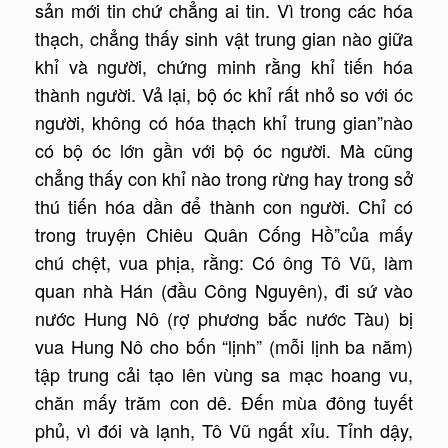
sản mới tin chứ chẳng ai tin. Vì trong các hóa
thạch, chẳng thấy sinh vật trung gian nào giữa
khỉ và người, chứng minh rằng khỉ tiến hóa
thành người. Vả lại, bộ óc khỉ rất nhỏ so với óc
người, không có hóa thạch khỉ trung gian”nào
có bộ óc lớn gần với bộ óc người. Mà cũng
chẳng thấy con khỉ nào trong rừng hay trong sở
thú tiến hóa dần để thành con người. Chỉ có
trong truyện Chiêu Quân Cống Hồ”của mấy
chú chệt, vua phịa, rằng: Có ông Tô Vũ, làm
quan nhà Hán (đầu Công Nguyên), đi sứ vào
nước Hung Nô (rợ phương bắc nước Tàu) bị
vua Hung Nô cho bốn “lịnh” (mỗi lịnh ba năm)
tập trung cải tạo lên vùng sa mạc hoang vu,
chăn mấy trăm con dê. Đến mùa đông tuyết
phủ, vì đói và lạnh, Tô Vũ ngất xỉu. Tỉnh dậy,