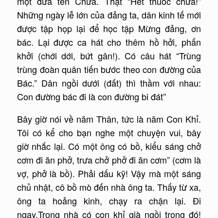
một đứa tên Chữa. Thật “Hết thuốc chữa!”
Những ngày lễ lớn của đảng ta, dân kinh tế mới
được tập họp lại để học tập Mừng đảng, ơn
bác. Lại được ca hát cho thêm hồ hởi, phấn
khởi (chới dới, bứt gân!). Có câu hát “Trùng
trùng đoàn quân tiến bước theo con đường của
Bác.” Dân ngồi dưới (đất) thì thầm với nhau:
Con đường bác đi là con đường bi đát”
Bây giờ nói về năm Thân, tức là năm Con Khỉ.
Tôi có kể cho bạn nghe một chuyện vui, bây
giờ nhắc lại. Có một ông có bồ, kiểu sáng chở
cơm đi ăn phở, trưa chở phở đi ăn cơm” (cơm là
vợ, phở là bồ). Phải dấu kỹ! Vậy mà một sáng
chủ nhật, cô bồ mò đến nhà ông ta. Thấy từ xa,
ông ta hoảng kinh, chạy ra chận lại. Đi
ngay.Trong nhà có con khỉ già ngồi trong đó!