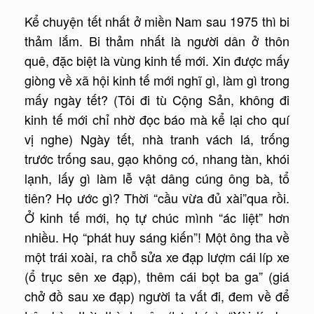
Kể chuyện tết nhất ở miền Nam sau 1975 thì bi
thảm lắm. Bi thảm nhất là người dân ở thôn
quê, đặc biệt là vùng kinh tế mới. Xin được mấy
giòng về xã hội kinh tế mới nghĩ gì, làm gì trong
mấy ngày tết? (Tôi đi tù Cộng Sản, không đi
kinh tế mới chỉ nhờ đọc báo mà kể lại cho quí
vị nghe) Ngày tết, nhà tranh vách lá, trống
trước trống sau, gạo không có, nhang tàn, khói
lạnh, lấy gì làm lễ vật dâng cúng ông bà, tổ
tiên? Họ ước gì? Thời “cầu vừa đủ xài”qua rồi.
Ở kinh tế mới, họ tự chúc mình “ác liệt” hơn
nhiều. Họ “phát huy sáng kiến”! Một ông tha về
một trái xoài, ra chỗ sửa xe đạp lượm cái líp xe
(ổ trục sên xe đạp), thêm cái bọt ba ga” (giá
chở đồ sau xe đạp) người ta vất đi, đem về để