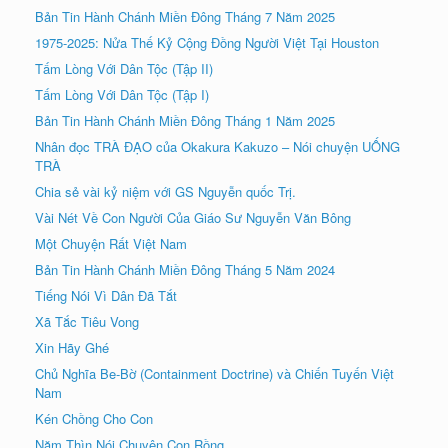
Bản Tin Hành Chánh Miền Đông Tháng 7 Năm 2025
1975-2025: Nửa Thế Kỷ Cộng Đồng Người Việt Tại Houston
Tấm Lòng Với Dân Tộc (Tập II)
Tấm Lòng Với Dân Tộc (Tập I)
Bản Tin Hành Chánh Miền Đông Tháng 1 Năm 2025
Nhân đọc TRÀ ÐẠO của Okakura Kakuzo – Nói chuyện UỐNG
TRÀ
Chia sẻ vài kỷ niệm với GS Nguyễn quốc Trị.
Vài Nét Về Con Người Của Giáo Sư Nguyễn Văn Bông
Một Chuyện Rất Việt Nam
Bản Tin Hành Chánh Miền Đông Tháng 5 Năm 2024
Tiếng Nói Vì Dân Đã Tắt
Xã Tắc Tiêu Vong
Xin Hãy Ghé
Chủ Nghĩa Be-Bờ (Containment Doctrine) và Chiến Tuyến Việt
Nam
Kén Chồng Cho Con
Năm Thìn Nói Chuyện Con Rồng