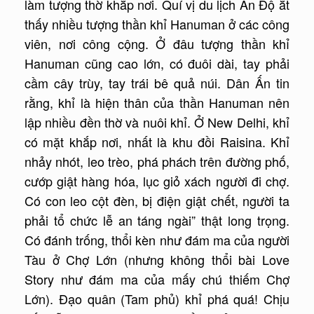
làm tượng thờ khắp nơi. Quí vị du lịch Ấn Độ ắt
thấy nhiều tượng thần khỉ Hanuman ở các công
viên, nơi công cộng. Ở đâu tượng thần khỉ
Hanuman cũng cao lớn, có đuôi dài, tay phải
cầm cây trùy, tay trái bê quả núi. Dân Ấn tin
rằng, khỉ là hiện thân của thần Hanuman nên
lập nhiều đền thờ và nuôi khỉ. Ở New Delhi, khỉ
có mặt khắp nơi, nhất là khu đồi Raisina. Khỉ
nhảy nhót, leo trèo, phá phách trên đường phố,
cướp giật hàng hóa, lục giỏ xách người đi chợ.
Có con leo cột đèn, bị điện giật chết, người ta
phải tổ chức lễ an táng ngài” thật long trọng.
Có đánh trống, thổi kèn như đám ma của người
Tàu ở Chợ Lớn (nhưng không thổi bài Love
Story như đám ma của mấy chú thiếm Chợ
Lớn). Đạo quân (Tam phủ) khỉ phá quá! Chịu