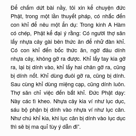
Để chấm dứt bài nầy, tôi xin kể chuyện đức
Phật, trong một lần thuyết pháp, có nhắc đến
con khỉ để nêu một ẩn dụ: Trong kinh A Hàm
có chép, Phật kể đại ý rằng: Có người thợ săn
lấy nhựa cây gài bên thức ăn để nhử đàn khỉ.
Có con khỉ đến bốc thức ăn, ngờ đâu dính
nhựa cây, không gỡ ra được. Khỉ lấy tay kia gỡ
ra, lại bị dính vào, khỉ lấy hai chân gỡ ra, cũng
bị dính nốt. Khỉ dùng đuôi gỡ ra, cũng bị dính.
Sau cùng khỉ dùng miệng cạp, cũng dính luôn.
Thợ săn chỉ việc đến bắt khỉ. Đức Phật dạy:
Này các tì kheo. Nhựa cây kia ví như lục dục,
sáu bộ phận bị dính vào nhựa ví như lục căn.
Như chú khỉ kia, khi lục căn bị dính vào lục dục
thì sẽ bị ma quỉ tùy ý dẫn đi”.