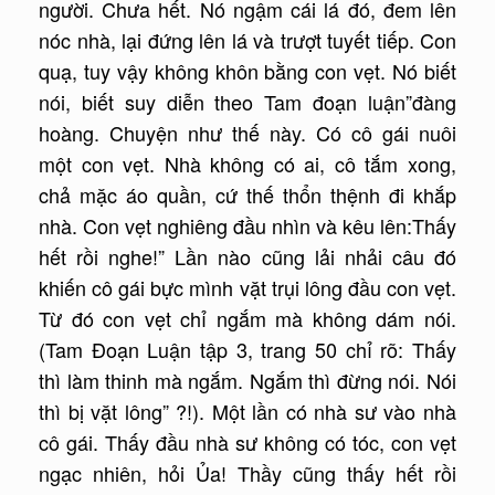
người. Chưa hết. Nó ngậm cái lá đó, đem lên
nóc nhà, lại đứng lên lá và trượt tuyết tiếp. Con
quạ, tuy vậy không khôn bằng con vẹt. Nó biết
nói, biết suy diễn theo Tam đoạn luận”đàng
hoàng. Chuyện như thế này. Có cô gái nuôi
một con vẹt. Nhà không có ai, cô tắm xong,
chả mặc áo quần, cứ thế thổn thệnh đi khắp
nhà. Con vẹt nghiêng đầu nhìn và kêu lên:Thấy
hết rồi nghe!” Lần nào cũng lải nhải câu đó
khiến cô gái bực mình vặt trụi lông đầu con vẹt.
Từ đó con vẹt chỉ ngắm mà không dám nói.
(Tam Đoạn Luận tập 3, trang 50 chỉ rõ: Thấy
thì làm thinh mà ngắm. Ngắm thì đừng nói. Nói
thì bị vặt lông” ?!). Một lần có nhà sư vào nhà
cô gái. Thấy đầu nhà sư không có tóc, con vẹt
ngạc nhiên, hỏi Ủa! Thầy cũng thấy hết rồi