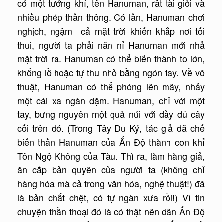
có một tướng khỉ, tên Hanuman, rất tài giỏi và
nhiều phép thần thông. Có lần, Hanuman chơi
nghịch, ngậm cả mặt trời khiến khắp nơi tối
thui, người ta phải năn nỉ Hanuman mới nhả
mặt trời ra. Hanuman có thể biến thành to lớn,
khổng lồ hoặc tự thu nhỏ bằng ngón tay. Về võ
thuật, Hanuman có thể phóng lên mây, nhảy
một cái xa ngàn dặm. Hanuman, chỉ với một
tay, bưng nguyên một quả núi với đầy đủ cây
cối trên đó. (Trong Tây Du Ký, tác giả đã chế
biến thần Hanuman của Ấn Độ thành con khỉ
Tôn Ngộ Không của Tàu. Thì ra, làm hàng giả,
ăn cắp bản quyền của người ta (không chỉ
hàng hóa mà cả trong văn hóa, nghệ thuật!) đã
là bản chất chệt, có tự ngàn xưa rồi!) Vì tin
chuyện thần thoại đó là có thật nên dân Ấn Độ