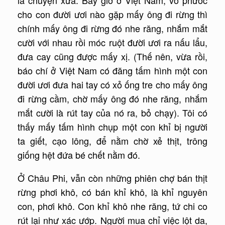
là chuyện xưa. Bây giờ ở Việt Nam, vô phước
cho con đười ươi nào gặp mấy ông đi rừng thì
chính mấy ông đi rừng đó nhe răng, nhắm mắt
cười với nhau rồi móc ruột đười ươi ra nấu lẩu,
đưa cay cũng được mấy xị. (Thế nên, vừa rồi,
báo chí ở Việt Nam có đăng tấm hình một con
đười ươi đưa hai tay có xỏ ống tre cho mấy ông
đi rừng cầm, chờ mấy ông đó nhe răng, nhắm
mắt cười là rút tay của nó ra, bỏ chạy). Tôi có
thấy mấy tấm hình chụp một con khỉ bị người
ta giết, cạo lông, để nằm chờ xẻ thịt, trông
giống hệt đứa bé chết nằm đó.
Ở Châu Phi, vẫn còn những phiên chợ bán thịt
rừng phơi khô, có bán khỉ khô, là khỉ nguyên
con, phơi khô. Con khỉ khô nhe răng, tứ chi co
rút lại như xác ướp. Người mua chỉ việc lột da,