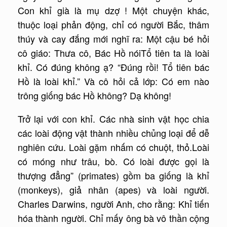
Con khỉ già là mụ dzợ ! Một chuyện khác,
thuộc loại phản động, chỉ có người Bắc, thâm
thúy và cay đắng mới nghĩ ra: Một cậu bé hỏi
cô giáo: Thưa cô, Bác Hồ nóiTổ tiên ta là loài
khỉ. Có đúng không ạ? “Đúng rồi! Tổ tiên bác
Hồ là loài khỉ.” Và cô hỏi cả lớp: Có em nào
trông giống bác Hồ không? Dạ không!
Trở lại với con khỉ. Các nhà sinh vật học chia
các loài động vật thành nhiều chủng loại để dễ
nghiên cứu. Loài gặm nhấm có chuột, thỏ.Loài
có móng như trâu, bò. Có loài được gọi là
thượng đẳng” (primates) gồm ba giống là khỉ
(monkeys), giả nhân (apes) và loài người.
Charles Darwins, người Anh, cho rằng: Khỉ tiến
hóa thành người. Chỉ mấy ông bà vô thần cộng