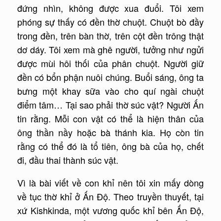
đứng nhìn, không được xua đuổi. Tôi xem
phóng sự thấy có đền thờ chuột. Chuột bò đầy
trong đền, trên bàn thờ, trên cột đền trông thật
dơ dáy. Tôi xem mà ghê người, tưởng như ngửi
được mùi hôi thối của phân chuột. Người giữ
đền có bổn phận nuôi chúng. Buổi sáng, ông ta
bưng một khay sữa vào cho quí ngài chuột
điểm tâm… Tại sao phải thờ súc vật? Người Ấn
tin rằng. Mỗi con vật có thể là hiện thân của
ông thần nầy hoặc bà thánh kia. Họ còn tin
rằng có thể đó là tổ tiên, ông bà của họ, chết
đi, đầu thai thành súc vật.
Vì là bài viết về con khỉ nên tôi xin mấy dòng
về tục thờ khỉ ở Ấn Độ. Theo truyền thuyết, tại
xứ Kishkinda, một vương quốc khỉ bên Ấn Độ,