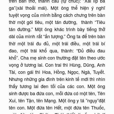
trên bàn thờ, thành câu (tự chúc): “Xài líp ba
ga”(xài thoải mái). Một ông thể hiện ý nghĩ
tuyệt vọng của mình bằng cách chưng trên bàn
thờ một gói tiêu, một tán đường, thành “Tiêu
tán đường.” Một ông khác trình bày tiếng thở
dài của mình rất “ấn tượng.” Ông ta để trên bàn
thờ một trái đu đủ, một trái điều, một trái bí
đao, một trái khổ qua, thành: “Đủ điều đau
khổ”. Cha mẹ sinh con thường đặt tên theo ước
vọng ở tương lai. Con trai thì Hùng, Dũng, Anh
Tài, con gái thì Hoa, Hồng, Ngọc, Ngà, Tuyết.
Nhưng những gia đình trên kinh tế mới thì nhìn
thấy tương lai đen tối của các con. Một ông
sinh được ba đứa con, mỗi đứa có một tên, Tên
Xui, tên Tận, tên Mạng. Một ông y tá ”ngụy”đặt
tên con. Một đứa tên Hết, một đứa tên Thuốc,