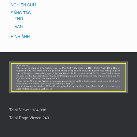
NGHIÊN CỨU
SÁNG TÁC
THƠ
VĂN
HÌNH ẢNH
Total Views:
134,398
Total Page Views:
243