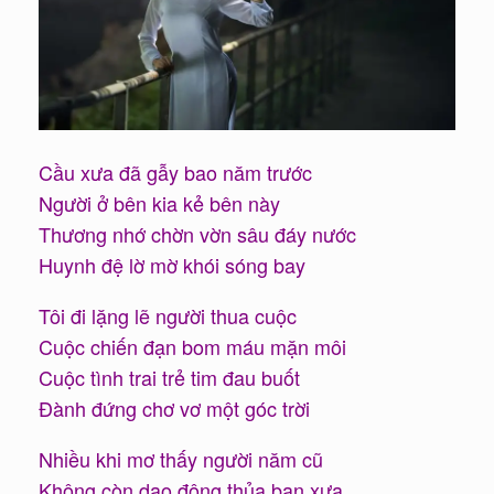
Cầu xưa đã gẫy bao năm trước
Người ở bên kia kẻ bên này
Thương nhớ chờn vờn sâu đáy nước
Huynh đệ lờ mờ khói sóng bay
Tôi đi lặng lẽ người thua cuộc
Cuộc chiến đạn bom máu mặn môi
Cuộc tình trai trẻ tim đau buốt
Đành đứng chơ vơ một góc trời
Nhiều khi mơ thấy người năm cũ
Không còn dao động thủa ban xưa