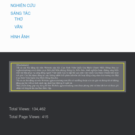
NGHIÊN CỨU
SÁNG TÁC
THƠ
VĂN
HÌNH ẢNH
Total Views:
134,462
Total Page Views:
415