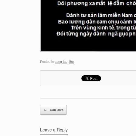
Posted in
sang tac
,
tho
.
Post navigation
←
Cầu Xưa
Leave a Reply