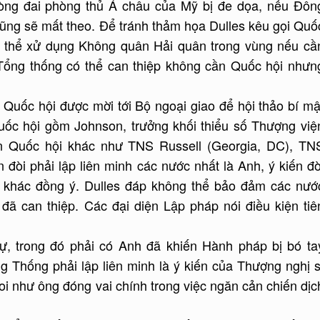
òng đai phòng thủ Á châu của Mỹ bị đe dọa, nếu Đôn
g sẽ mất theo. Để tránh thảm họa Dulles kêu gọi Quố
ó thể xử dụng Không quân Hải quân trong vùng nếu cầ
 (Tổng thống có thể can thiệp không cần Quốc hội nhưn
 Quốc hội được mời tới Bộ ngoại giao để hội thảo bí mậ
Quốc hội gồm Johnson, trưởng khối thiểu số Thượng việ
ện Quốc hội khác như TNS Russell (Georgia, DC), TN
đòi phải lập liên minh các nước nhất là Anh, ý kiến đò
 khác đồng ý. Dulles đáp không thể bảo đảm các nướ
đã can thiệp. Các đại diện Lập pháp nói điều kiện tiê
sự, trong đó phải có Anh đã khiến Hành pháp bị bó ta
 Thống phải lập liên minh là ý kiến của Thượng nghị s
i như ông đóng vai chính trong việc ngăn cản chiến dịc