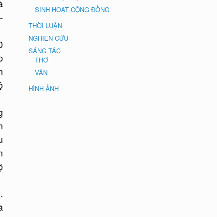
à
SINH HOẠT CỘNG ĐỒNG
-
THỜI LUẬN
NGHIÊN CỨU
0
SÁNG TÁC
p
THƠ
n
VĂN
ộ
HÌNH ẢNH
g
n
u
n
ộ
.
à