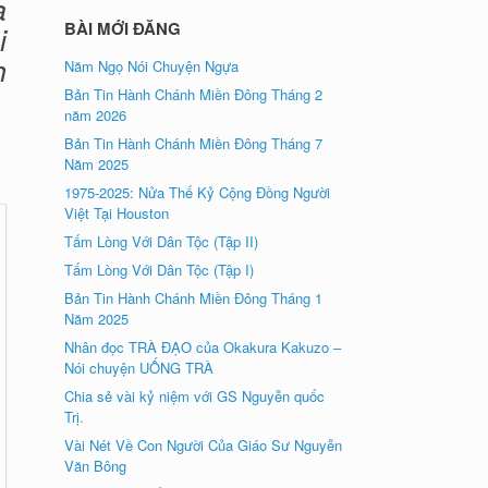
a
BÀI MỚI ĐĂNG
i
h
Năm Ngọ Nói Chuyện Ngựa
Bản Tin Hành Chánh Miền Đông Tháng 2
năm 2026
Bản Tin Hành Chánh Miền Đông Tháng 7
Năm 2025
1975-2025: Nửa Thế Kỷ Cộng Đồng Người
Việt Tại Houston
Tấm Lòng Với Dân Tộc (Tập II)
Tấm Lòng Với Dân Tộc (Tập I)
Bản Tin Hành Chánh Miền Đông Tháng 1
Năm 2025
Nhân đọc TRÀ ÐẠO của Okakura Kakuzo –
Nói chuyện UỐNG TRÀ
Chia sẻ vài kỷ niệm với GS Nguyễn quốc
Trị.
Vài Nét Về Con Người Của Giáo Sư Nguyễn
Văn Bông