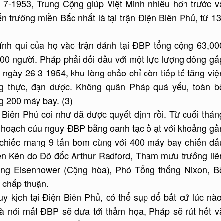
g 7-1953, Trung Cộng giúp Việt Minh nhiều hơn trước v
ến trường miền Bắc nhất là tại trận Điện Biên Phủ, từ 13
ính qui của họ vào trận đánh tại ĐBP tổng cộng 63,00
00 người. Pháp phải đối đầu với một lực lượng đông gấ
u ngày 26-3-1954, khu lòng chảo chỉ còn tiếp tế tăng việ
ng thực, đạn dược. Không quân Pháp quá yếu, toàn b
g 200 máy bay. (3)
Biên Phủ coi như đã được quyết định rồi. Từ cuối thán
 hoạch cứu nguy ĐBP bằng oanh tạc ồ ạt với khoảng gầ
 chiếc mang 9 tấn bom cùng với 400 máy bay chiến đấ
ên Kên do Đô đốc Arthur Radford, Tham mưu trưởng liê
ng Eisenhower (Cộng hòa), Phó Tổng thống Nixon, B
, chấp thuận.
y kịch tại Điện Biên Phủ, có thể sụp đổ bất cứ lúc nào
và nói mất ĐBP sẽ đưa tới thảm họa, Pháp sẽ rút hết v