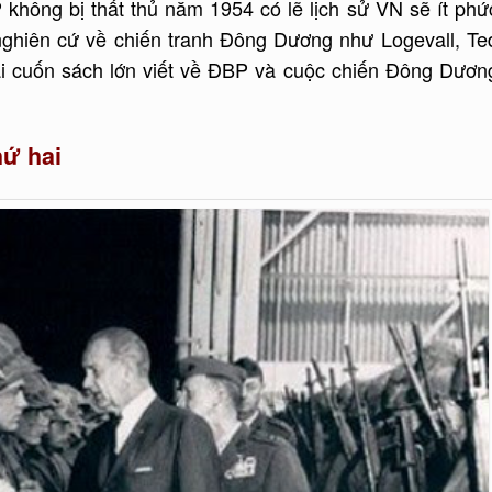
hông bị thất thủ năm 1954 có lẽ lịch sử VN sẽ ít phứ
 nghiên cứ về chiến tranh Đông Dương như Logevall, Te
i cuốn sách lớn viết về ĐBP và cuộc chiến Đông Dươn
ứ hai