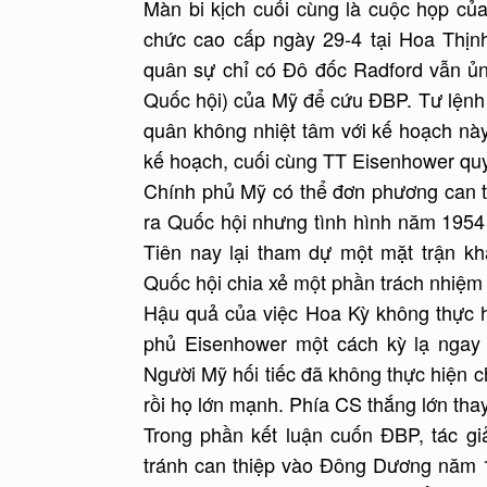
Màn bi kịch cuối cùng là cuộc họp củ
chức cao cấp ngày 29-4 tại Hoa Thịnh
quân sự chỉ có Đô đốc Radford vẫn ủn
Quốc hội) của Mỹ để cứu ĐBP. Tư lệnh
quân không nhiệt tâm với kế hoạch nà
kế hoạch, cuối cùng TT Eisenhower quy
Chính phủ Mỹ có thể đơn phương can 
ra Quốc hội nhưng tình hình năm 1954
Tiên nay lại tham dự một mặt trận 
Quốc hội chia xẻ một phần trách nhiệm
Hậu quả của việc Hoa Kỳ không thực 
phủ Eisenhower một cách kỳ lạ ngay 
Người Mỹ hối tiếc đã không thực hiện c
rồi họ lớn mạnh. Phía CS thắng lớn thay
Trong phần kết luận cuốn ĐBP, tác gi
tránh can thiệp vào Đông Dương năm 1