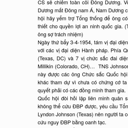
CS sẽ chiếm toàn cõi Đông Dương. V
Dương mất Đông nam Á, Nam Dương cũn
hội hãy yểm trợ Tổng thống để ông c
thiết cho quyền lợi an ninh quốc gia.
ông sợ trách nhiệm)
Ngày thứ bẩy 3-4-1954, tám vị đại diện
với các vị đại diện Hành pháp. Phía 
(Texas, DC) và 7 vị chức sắc đai di
Millikin (Colorado, CH)… TNS Johnson 
này được các ông Chức sắc Quốc hội
khác tham dự vì chưa có chứng cớ ta 
quyết phải có các đồng minh tham gia.
Quốc hội đòi hỏi lập liên minh quân 
không thể cứu ĐBP được, yêu cầu Tổng
Lyndon Johnson (Texas) nên người ta co
cứu nguy ĐBP bằng oanh tạc.