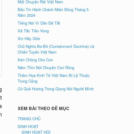
Một Chuyện Rất Việt Nam
Bản Tin Hành Chánh Miền Đông Tháng 5
Năm 2024
Tiếng Nói Vì Dân Đã Tắt
Xã Tắc Tiêu Vong
Xin Hãy Ghé
Chủ Nghĩa Be-Bờ (Containment Doctrine) và
Chiến Tuyến Việt Nam
Kén Chồng Cho Con
Năm Thìn Nói Chuyện Con Rồng
Thảm Họa Kinh Tế Việt Nam Bị Lệ Thuộc
Trung Cộng
g
Có Quê Hương Trong Giọng Nói Người Mình
t
a
XEM BÀI THEO ĐỀ MỤC
n
TRANG CHỦ
SINH HOẠT
SINH HOẠT HỘI