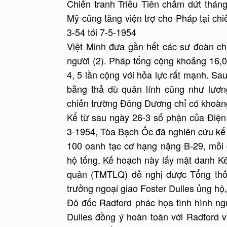
Chiến tranh Triều Tiên chấm dứt thán
Mỹ cũng tăng viện trợ cho Pháp tại chi
3-54 tới 7-5-1954
Việt Minh đưa gần hết các sư đoàn ch
người (2). Pháp tổng cộng khoảng 16,0
4, 5 lần cộng với hỏa lực rất mạnh. Sa
bằng thả dù quân lính cũng như lươ
chiến trường Đông Dương chỉ có khoàn
Kể từ sau ngày 26-3 số phận của Điện 
3-1954, Tòa Bạch Ốc đã nghiên cứu kế
100 oanh tạc cơ hạng nặng B-29, mỗi
hộ tống. Kế hoạch này lấy mật danh K
quân (TMTLQ) đề nghị được Tổng thố
trưởng ngoại giao Foster Dulles ủng hộ
Đô đốc Radford phác họa tình hình ngu
Dulles đồng ý hoàn toàn với Radford 