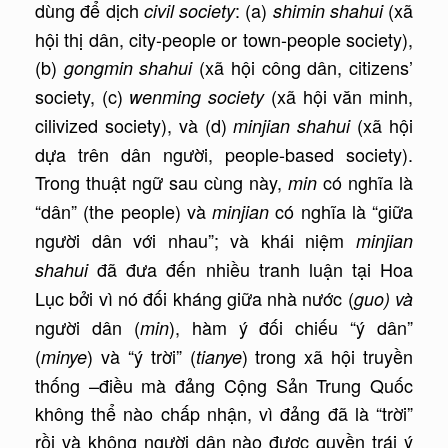
dùng để dịch
: (a)
(xã
civil society
shimin shahui
hội thị dân, city-people or town-people society),
(b)
(xã hội công dân, citizens’
gongmin shahui
society, (c)
(xã hội văn minh,
wenming society
cilivized society), và (d)
(xã hội
minjian shahui
dựa trên dân người, people-based society).
Trong thuật ngữ sau cùng này,
có nghĩa là
min
“dân” (the people) và
có nghĩa là “giữa
minjian
người dân với nhau”; và khái niệm
minjian
đã đưa đến nhiều tranh luận tại Hoa
shahui
Lục bởi vì nó đối kháng giữa nhà nước (
guo) và
người dân (
), hàm ý đối chiếu “ý dân”
min
(
) và “ý trời” (
) trong xã hội truyền
minye
tianye
thống –điều mà đảng Cộng Sản Trung Quốc
không thể nào chấp nhận, vì đảng đã là “trời”
rồi và không người dân nào được quyền trái ý