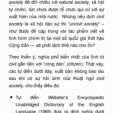
để đối chiếu với
, xã hội
society
natural society
tự nhiên, tức chưa được tổ chức qui cũ với sự
xuất hiện của nhà nước. Nhưng nếu dịch
civil
là xã hội dân sự thì “
” –
society
uncivil society
như được đề cập trong vài tác phẩm viết về
tình hình chính trị tại một số quốc gia thời hậu
Cộng Sản — sẽ phải dịch lthế nào cho ổn?
Theo thiển ý, nghĩa phổ biến nhất của tĩnh từ
gắn liền với “công dân” (citizen). Thật vậy,
civil
các tự điển dưới đây, xuất bản không bao lâu
sau khi có sự hồi sinh của thuật ngữ
civil
, cho thấy điều đó.
society
Tự điển Webster’s Encyclopedic
Unabridged Dictionary of the English
Language (1989) đưa ra định nghĩa dưới