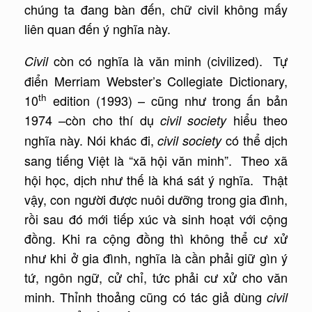
chúng ta đang bàn đến, chữ civil không mấy
liên quan đến ý nghĩa này.
còn có nghĩa là văn minh (civilized). Tự
Civil
điển Merriam Webster’s Collegiate Dictionary,
th
10
edition (1993) – cũng như trong ấn bản
1974 –còn cho thí dụ
hiểu theo
civil society
nghĩa này. Nói khác đi,
có thể dịch
civil society
sang tiếng Việt là “xã hội văn minh”. Theo xã
hội học, dịch như thế là khá sát ý nghĩa. Thật
vậy, con người được nuôi dưỡng trong gia đình,
rồi sau đó mới tiếp xúc và sinh hoạt với cộng
đồng. Khi ra cộng đồng thì không thể cư xử
như khi ở gia đình, nghĩa là cần phải giữ gìn ý
tứ, ngôn ngữ, cử chỉ, tức phải cư xử cho văn
minh. Thỉnh thoảng cũng có tác giả dùng
civil