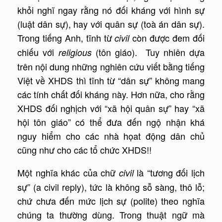
khỏi nghĩ ngay rằng nó đối kháng với hình sự
(luật dân sự), hay với quân sự (toà án dân sự).
Trong tiếng Anh, tĩnh từ
còn được đem đối
civil
chiếu với
(tôn giáo). Tuy nhiên dựa
religious
trên nội dung những nghiên cứu viết bằng tiếng
Việt về XHDS thì tĩnh từ “dân sự” không mang
các tính chất đối kháng này. Hơn nữa, cho rằng
XHDS đối nghịch với “xã hội quân sự” hay “xã
hội tôn giáo” có thể đưa đến ngộ nhận khá
nguy hiểm cho các nhà họat động dân chủ
cũng như cho các tổ chức XHDS!!
Một nghĩa khác của chữ
là “tương đối lịch
civil
sự” (a civil reply), tức là không sỗ sàng, thô lỗ;
chứ chưa đến mức lịch sự (polite) theo nghĩa
chúng ta thường dùng. Trong thuật ngữ mà