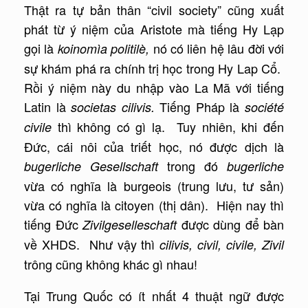
Thật ra tự bản thân “civil society” cũng xuất
phát từ ý niệm của Aristote mà tiếng Hy Lạp
gọi là
nó có liên hệ lâu đời với
koinomìa politilè,
sự khám phá ra chính trị học trong Hy Lap Cổ.
Rồi ý niệm này du nhập vào La Mã với tiếng
Latin là
Tiếng Pháp là
societas cilivis.
société
thì không có gì lạ. Tuy nhiên, khi đến
civile
Đức, cái nôi của triết học, nó được dịch là
trong đó
bugerliche Gesellschaft
bugerliche
vừa có nghĩa là burgeois (trung lưu, tư sản)
vừa có nghĩa là citoyen (thị dân). Hiện nay thì
tiếng Đức
được dùng để bàn
Zivilgeselleschaft
về XHDS. Như vậy thì
cilivis, civil, civile, Zivil
trông cũng không khác gì nhau!
Tại Trung Quốc có ít nhất 4 thuật ngữ được