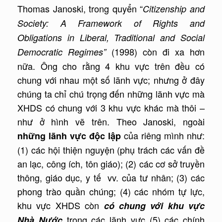
Thomas Janoski, trong quyển “
Citizenship and
Society: A Framework of Rights and
Obligations in Liberal, Traditional and Social
(1998) còn đi xa hơn
Democratic Regimes”
nữa. Ông cho rằng 4 khu vực trên đều có
chung với nhau một số lãnh vực; nhưng ở đây
chúng ta chỉ chú trọng đến những lãnh vực mà
XHDS có chung với 3 khu vực khác mà thôi –
như ở hình vẽ trên. Theo Janoski, ngoài
của riêng mình như:
những lãnh vực độc lập
(1) các hội thiện nguyện (phụ trách các vấn đề
an lạc, công ích, tôn giáo); (2) các cơ sở truyền
thông, giáo dục, y tế vv. của tư nhân; (3) các
phong trào quần chúng; (4) các nhóm tự lực,
khu vực XHDS còn
có chung với khu vực
trong các lãnh vực (5) các chính
Nhà Nước