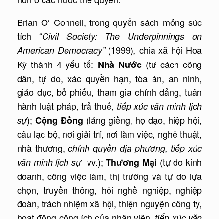
Brian O‘ Connell, trong quyển sách mỏng súc
tích “
Civil Society: The Underpinnings on
(1999)
chia xã hội Hoa
American Democracy”
,
Kỳ thành 4 yếu tố:
(tư cách công
Nhà Nước
dân, tự do, xác quyền hạn, tòa án, an ninh,
giáo dục, bỏ phiếu, tham gia chính đảng, tuân
hành luật pháp, trả thuế,
tiếp xúc văn minh lịch
);
(láng giềng, họ đạo, hiệp hội,
sự
Cộng Đồng
câu lạc bộ, nơi giải trí, nơi làm việc, nghệ thuật,
nhà thương,
chính quyền địa phương, tiếp xúc
vv.);
(tự do kinh
văn minh lịch sự
Thương Mại
doanh, công việc làm, thị trường và tự do lựa
chọn, truyền thông, hội nghề nghiệp, nghiệp
đoàn, trách nhiệm xã hội, thiện nguyện công ty,
hoạt động công ích của nhân viên,
tiếp xúc văn