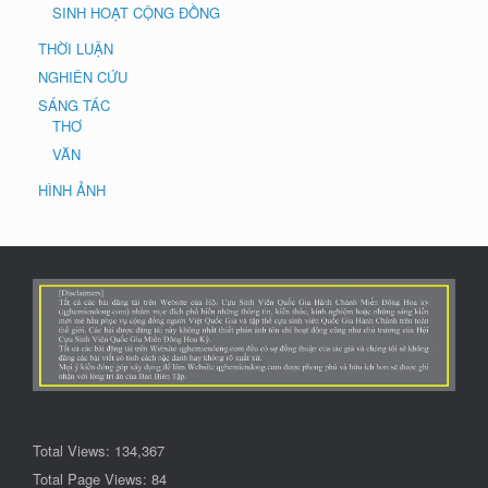
SINH HOẠT CỘNG ĐỒNG
THỜI LUẬN
NGHIÊN CỨU
SÁNG TÁC
THƠ
VĂN
HÌNH ẢNH
Total Views:
134,367
Total Page Views:
84