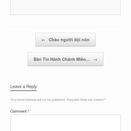
Post navigation
←
Chào người đội nón
Bản Tin Hành Chánh Miền…
→
Leave a Reply
Your email address will not be published.
Required fields are marked
*
Comment
*