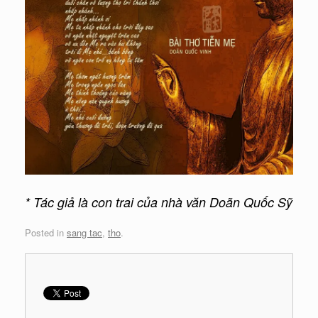
* Tác giả là con trai của nhà văn Doãn Quốc Sỹ
Posted in
sang tac
,
tho
.