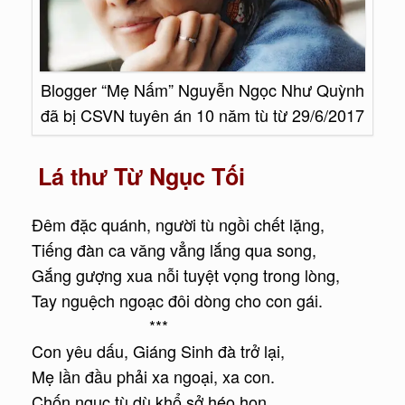
Blogger “Mẹ Nấm” Nguyễn Ngọc Như Quỳnh
đã bị CSVN tuyên án 10 năm tù từ 29/6/2017
Lá thư Từ Ngục Tối
Đêm đặc quánh, người tù ngồi chết lặng,
Tiếng đàn ca văng vẳng lắng qua song,
Gắng gượng xua nỗi tuyệt vọng trong lòng,
Tay nguệch ngoạc đôi dòng cho con gái.
***
Con yêu dấu, Giáng Sinh đà trở lại,
Mẹ lần đầu phải xa ngoại, xa con.
Chốn ngục tù dù khổ sở héo hon,