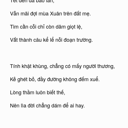
Tết đến đã bao lần,
Vẫn mãi đợi mùa Xuân trên đất mẹ.
Tim cằn cỗi chỉ còn dăm giọt lệ,
Vắt thành câu kể lể nỗi đoạn trường.
Tính khật khùng, chẳng có mấy người thương,
Kẻ ghét bỏ, đầy đường không đếm xuể.
Lòng thầm luôn biết thế,
Nên lìa đời chẳng dám để ai hay.