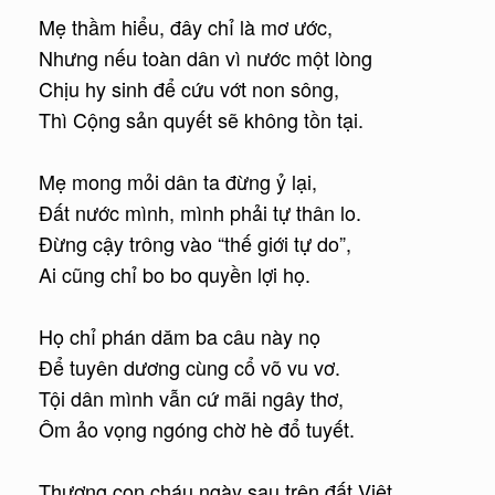
Mẹ thầm hiểu, đây chỉ là mơ ước,
Nhưng nếu toàn dân vì nước một lòng
Chịu hy sinh để cứu vớt non sông,
Thì Cộng sản quyết sẽ không tồn tại.
Mẹ mong mỏi dân ta đừng ỷ lại,
Đất nước mình, mình phải tự thân lo.
Đừng cậy trông vào “thế giới tự do”,
Ai cũng chỉ bo bo quyền lợi họ.
Họ chỉ phán dăm ba câu này nọ
Để tuyên dương cùng cổ võ vu vơ.
Tội dân mình vẫn cứ mãi ngây thơ,
Ôm ảo vọng ngóng chờ hè đổ tuyết.
Thương con cháu ngày sau trên đất Việt,