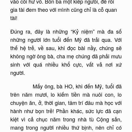
vào cõi hư vô. Bôn ba một kiếp ngưòi, để rồi
gia tài đem theo với mình cũng chỉ là cỗ quan
tài!
Đúng ra, đây là những “Kỷ niệm” mà đa số
những người lớn tuổi đến Mỹ đã trải qua. Với
thế hệ trẻ, về sau, khi đọc bài nầy, chúng sẽ
không ngờ ông bà, cha mẹ chúng đã phải mưu
sinh với quá nhiều khổ cực, vất vả nơi xứ
người.
Mấy ông, bà HO, khi đến Mỹ, tuổi đã
trên năm mươi, lo kiếm tiền mà nuôi con, lo
chuyện ăn, ở, thời gian, tâm trí đâu mà học với
hành như bọn trẻ! Phần khác, sức lực đã cạn
kiệt vì cả chục năm trong nhà tù Cộng sản,
mang trong người nhiều thứ bịnh, nên chỉ có