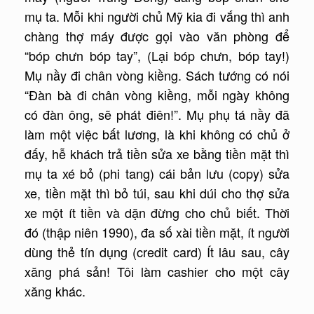
mụ ta. Mỗi khi người chủ Mỹ kia đi vắng thì anh
chàng thợ máy được gọi vào văn phòng để
“bóp chưn bóp tay”, (Lại bóp chưn, bóp tay!)
Mụ nầy đi chân vòng kiềng. Sách tướng có nói
“Đàn bà đi chân vòng kiềng, mỗi ngày không
có đàn ông, sẽ phát điên!”. Mụ phụ tá nầy đã
làm một việc bất lương, là khi không có chủ ở
đấy, hễ khách trả tiền sửa xe bằng tiền mặt thì
mụ ta xé bỏ (phi tang) cái bản lưu (copy) sửa
xe, tiền mặt thì bỏ túi, sau khi dúi cho thợ sửa
xe một ít tiền và dặn đừng cho chủ biết. Thời
đó (thập niên 1990), đa số xài tiền mặt, ít người
dùng thẻ tín dụng (credit card) Ít lâu sau, cây
xăng phá sản! Tôi làm cashier cho một cây
xăng khác.