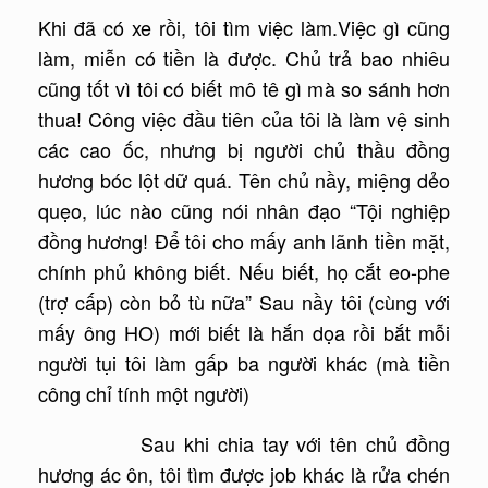
Khi đã có xe rồi, tôi tìm việc làm.Việc gì cũng
làm, miễn có tiền là được. Chủ trả bao nhiêu
cũng tốt vì tôi có biết mô tê gì mà so sánh hơn
thua! Công việc đầu tiên của tôi là làm vệ sinh
các cao ốc, nhưng bị người chủ thầu đồng
hương bóc lột dữ quá. Tên chủ nầy, miệng dẻo
quẹo, lúc nào cũng nói nhân đạo “Tội nghiệp
đồng hương! Để tôi cho mấy anh lãnh tiền mặt,
chính phủ không biết. Nếu biết, họ cắt eo-phe
(trợ cấp) còn bỏ tù nữa” Sau nầy tôi (cùng với
mấy ông HO) mới biết là hắn dọa rồi bắt mỗi
người tụi tôi làm gấp ba người khác (mà tiền
công chỉ tính một người)
Sau khi chia tay với tên chủ đồng
hương ác ôn, tôi tìm được job khác là rửa chén