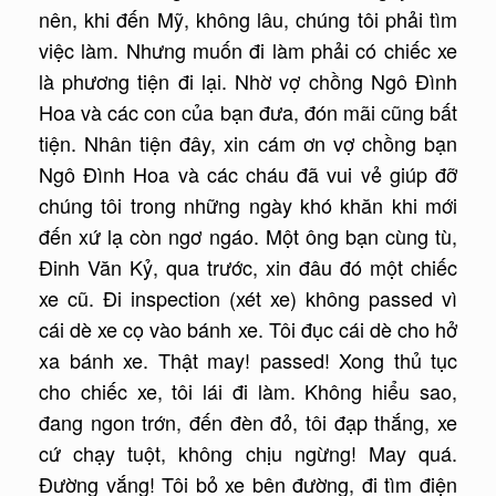
nên, khi đến Mỹ, không lâu, chúng tôi phải tìm
việc làm. Nhưng muốn đi làm phải có chiếc xe
là phương tiện đi lại. Nhờ vợ chồng Ngô Đình
Hoa và các con của bạn đưa, đón mãi cũng bất
tiện. Nhân tiện đây, xin cám ơn vợ chồng bạn
Ngô Đình Hoa và các cháu đã vui vẻ giúp đỡ
chúng tôi trong những ngày khó khăn khi mới
đến xứ lạ còn ngơ ngáo. Một ông bạn cùng tù,
Đinh Văn Kỷ, qua trước, xin đâu đó một chiếc
xe cũ. Đi inspection (xét xe) không passed vì
cái dè xe cọ vào bánh xe. Tôi đục cái dè cho hở
xa bánh xe. Thật may! passed! Xong thủ tục
cho chiếc xe, tôi lái đi làm. Không hiểu sao,
đang ngon trớn, đến đèn đỏ, tôi đạp thắng, xe
cứ chạy tuột, không chịu ngừng! May quá.
Đường vắng! Tôi bỏ xe bên đường, đi tìm điện