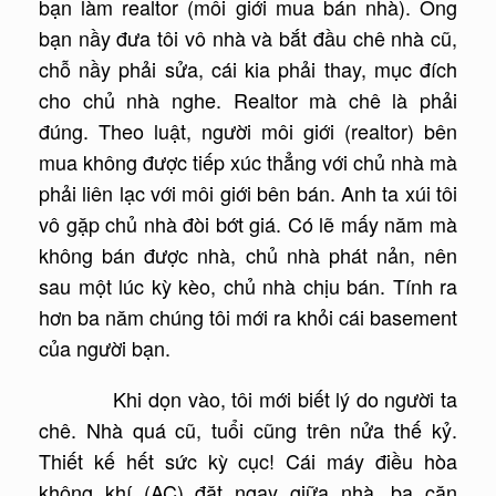
bạn làm realtor (môi giới mua bán nhà). Ông
bạn nầy đưa tôi vô nhà và bắt đầu chê nhà cũ,
chỗ nầy phải sửa, cái kia phải thay, mục đích
cho chủ nhà nghe. Realtor mà chê là phải
đúng. Theo luật, người môi giới (realtor) bên
mua không được tiếp xúc thẳng với chủ nhà mà
phải liên lạc với môi giới bên bán. Anh ta xúi tôi
vô gặp chủ nhà đòi bớt giá. Có lẽ mấy năm mà
không bán được nhà, chủ nhà phát nản, nên
sau một lúc kỳ kèo, chủ nhà chịu bán. Tính ra
hơn ba năm chúng tôi mới ra khỏi cái basement
của người bạn.
Khi dọn vào, tôi mới biết lý do người ta
chê. Nhà quá cũ, tuổi cũng trên nửa thế kỷ.
Thiết kế hết sức kỳ cục! Cái máy điều hòa
không khí (AC) đặt ngay giữa nhà, ba căn