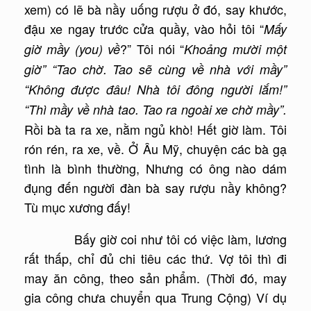
xem) có lẽ bà nầy uống rượu ở đó, say khước,
đậu xe ngay trước cửa quầy, vào hỏi tôi “
Mấy
?” Tôi nói “
giờ mầy (you) về
Khoảng mười một
giờ” “Tao chờ. Tao sẽ cùng về nhà với mầy”
“Không được đâu! Nhà tôi đông người lắm!”
“Thì mầy về nhà tao. Tao ra ngoài xe chờ mầy”.
Rồi bà ta ra xe, nằm ngủ khò! Hết giờ làm. Tôi
rón rén, ra xe, về. Ở Âu Mỹ, chuyện các bà gạ
tình là bình thường, Nhưng có ông nào dám
đụng đến người đàn bà say rượu nầy không?
Tù mục xương đấy!
Bấy giờ coi như tôi có việc làm, lương
rất thấp, chỉ đủ chi tiêu các thứ. Vợ tôi thì đi
may ăn công, theo sản phẩm. (Thời đó, may
gia công chưa chuyển qua Trung Cộng) Ví dụ