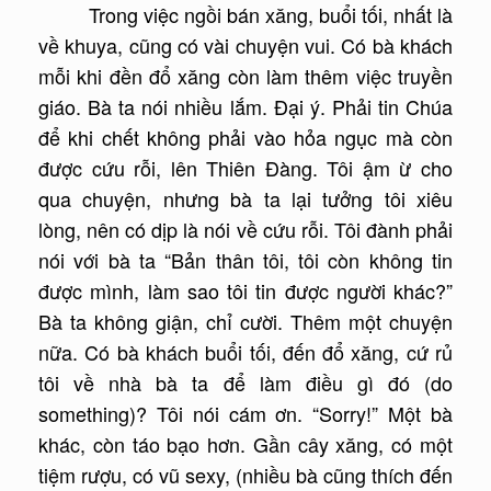
Trong việc ngồi bán xăng, buổi tối, nhất là
về khuya, cũng có vài chuyện vui. Có bà khách
mỗi khi đền đổ xăng còn làm thêm việc truyền
giáo. Bà ta nói nhiều lắm. Đại ý. Phải tin Chúa
để khi chết không phải vào hỏa ngục mà còn
được cứu rỗi, lên Thiên Đàng. Tôi ậm ừ cho
qua chuyện, nhưng bà ta lại tưởng tôi xiêu
lòng, nên có dịp là nói về cứu rỗi. Tôi đành phải
nói với bà ta “Bản thân tôi, tôi còn không tin
được mình, làm sao tôi tin được người khác?”
Bà ta không giận, chỉ cười. Thêm một chuyện
nữa. Có bà khách buổi tối, đến đổ xăng, cứ rủ
tôi về nhà bà ta để làm điều gì đó (do
something)? Tôi nói cám ơn. “Sorry!” Một bà
khác, còn táo bạo hơn. Gần cây xăng, có một
tiệm rượu, có vũ sexy, (nhiều bà cũng thích đến