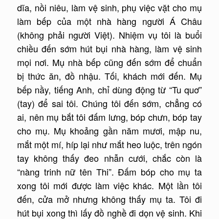
dĩa, nồi niêu, làm vệ sinh, phụ việc vặt cho mụ
làm bếp của một nhà hàng người Á Châu
(không phải người Việt). Nhiệm vụ tôi là buổi
chiều đến sớm hút bụi nhà hàng, làm vệ sinh
mọi nơi. Mụ nhà bếp cũng đến sớm để chuẩn
bị thức ăn, đồ nhậu. Tối, khách mới đến. Mụ
bếp nầy, tiếng Anh, chỉ dùng động từ “Tu quơ”
(tay) để sai tôi. Chúng tôi đến sớm, chẳng có
ai, nên mụ bắt tôi đấm lưng, bóp chưn, bóp tay
cho mụ. Mụ khoảng gần năm mươi, mập nu,
mắt một mí, híp lại như mắt heo luộc, trên ngón
tay không thấy đeo nhẫn cưới, chắc còn là
“nàng trinh nữ tên Thi”. Đấm bóp cho mụ ta
xong tôi mới được làm việc khác. Một lần tôi
đến, cửa mở nhưng không thấy mụ ta. Tôi đi
hút bụi xong thì lấy đồ nghề đi dọn vệ sinh. Khi