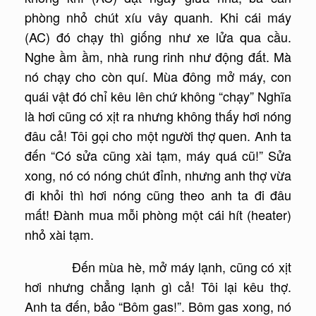
phòng nhỏ chút xíu vây quanh. Khi cái máy
(AC) đó chạy thì giống như xe lửa qua cầu.
Nghe ầm ầm, nhà rung rinh như động đất. Mà
nó chạy cho còn quí. Mùa đông mở máy, con
quái vật đó chỉ kêu lên chứ không “chạy” Nghĩa
là hơi cũng có xịt ra nhưng không thấy hơi nóng
đâu cả! Tôi gọi cho một người thợ quen. Anh ta
đến “Có sửa cũng xài tạm, máy quá cũ!” Sửa
xong, nó có nóng chút đỉnh, nhưng anh thợ vừa
đi khỏi thì hơi nóng cũng theo anh ta đi đâu
mất! Đành mua mỗi phòng một cái hít (heater)
nhỏ xài tạm.
Đến mùa hè, mở máy lạnh, cũng có xịt
hơi nhưng chẳng lạnh gì cả! Tôi lại kêu thợ.
Anh ta đến, bảo “Bôm gas!”. Bôm gas xong, nó