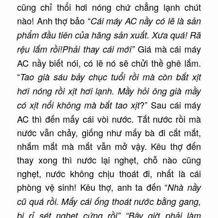
cũng chỉ thổi hơi nóng chứ chẳng lạnh chút
nào! Anh thợ bảo “
Cái máy AC nầy có lẽ là sản
phẩm đầu tiên của hãng sản xuất. Xưa quá! Rã
Giá mà cái máy
rệu lắm rồi!Phải thay cái mới”
AC nầy biết nói, có lẽ nó sẽ chửi thề ghê lắm.
“
Tao già sáu bảy chục tuổi rồi mà còn bắt xịt
hơi nóng rồi xịt hơi lạnh. Mầy hỏi ông già mầy
?” Sau cái máy
có xịt nổi không mà bắt tao xịt
AC thì đến mấy cái vòi nước. Tắt nước rồi mà
nước vẫn chảy, giống như mấy bà đi cắt mắt,
nhắm mắt mà mắt vẫn mở vậy. Kêu thợ đến
thay xong thì nước lại nghẹt, chỗ nào cũng
nghẹt, nước không chịu thoát đi, nhất là cái
phòng vệ sinh! Kêu thợ, anh ta đến “
Nhà nầy
cũ quá rồi. Mấy cái ống thoát nước bằng gang,
bị rỉ sét nghẹt cứng rồi” “Bây giờ phải làm