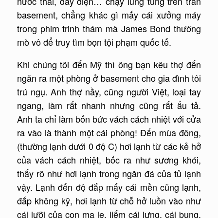
nước thải, dây điện… chạy lung tung trên trần
basement, chẳng khác gì mấy cái xưởng máy
trong phim trinh thám mà James Bond thường
mò vô để truy tìm bọn tội phạm quốc tế.
Khi chúng tôi đến Mỹ thì ông bạn kêu thợ đến
ngăn ra một phòng ở basement cho gia đình tôi
trú ngụ. Anh thợ nầy, cũng người Việt, loại tay
ngang, làm rất nhanh nhưng cũng rất ẩu tả.
Anh ta chỉ làm bốn bức vách cách nhiệt với cửa
ra vào là thành một cái phòng! Đến mùa đông,
(thường lạnh dưới 0 độ C) hơi lạnh từ các kẻ hở
của vách cách nhiệt, bốc ra như sương khói,
thấy rõ như hơi lạnh trong ngăn đá của tủ lạnh
vậy. Lạnh đến độ đắp mấy cái mền cũng lạnh,
đắp không kỹ, hơi lạnh từ chỗ hở luồn vào như
cái lưỡi của con ma le, liếm cái lưng, cái bụng,