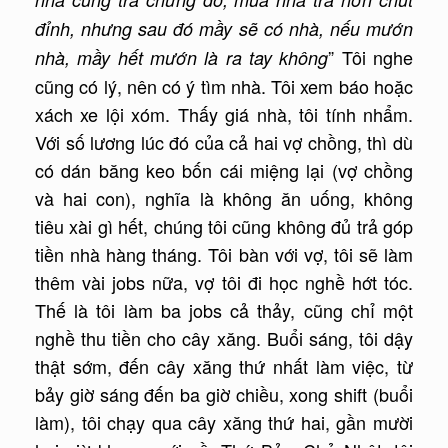
đỉnh, nhưng sau đó mầy sẽ có nhà, nếu mướn
” Tôi nghe
nhà, mầy hết mướn là ra tay không
cũng có lý, nên có ý tìm nhà. Tôi xem báo hoặc
xách xe lội xóm. Thấy giá nhà, tôi tính nhẩm.
Với số lương lúc đó của cả hai vợ chồng, thì dù
có dán băng keo bốn cái miệng lại (vợ chồng
và hai con), nghĩa là không ăn uống, không
tiêu xài gì hết, chúng tôi cũng không đủ trả góp
tiền nhà hàng tháng. Tôi bàn với vợ, tôi sẽ làm
thêm vài jobs nữa, vợ tôi đi học nghề hớt tóc.
Thế là tôi làm ba jobs cả thảy, cũng chỉ một
nghề thu tiền cho cây xăng. Buổi sáng, tôi dậy
thật sớm, đến cây xăng thứ nhất làm việc, từ
bảy giờ sáng đến ba giờ chiều, xong shift (buổi
làm), tôi chạy qua cây xăng thứ hai, gần mười