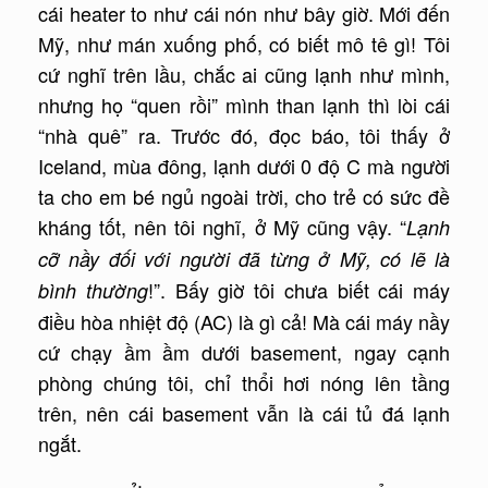
cái heater to như cái nón như bây giờ. Mới đến
Mỹ, như mán xuống phố, có biết mô tê gì! Tôi
cứ nghĩ trên lầu, chắc ai cũng lạnh như mình,
nhưng họ “quen rồi” mình than lạnh thì lòi cái
“nhà quê” ra. Trước đó, đọc báo, tôi thấy ở
Iceland, mùa đông, lạnh dưới 0 độ C mà người
ta cho em bé ngủ ngoài trời, cho trẻ có sức đề
kháng tốt, nên tôi nghĩ, ở Mỹ cũng vậy. “
Lạnh
cỡ nầy đối với người đã từng ở Mỹ, có lẽ là
!”. Bấy giờ tôi chưa biết cái máy
bình thường
điều hòa nhiệt độ (AC) là gì cả! Mà cái máy nầy
cứ chạy ầm ầm dưới basement, ngay cạnh
phòng chúng tôi, chỉ thổi hơi nóng lên tầng
trên, nên cái basement vẫn là cái tủ đá lạnh
ngắt.