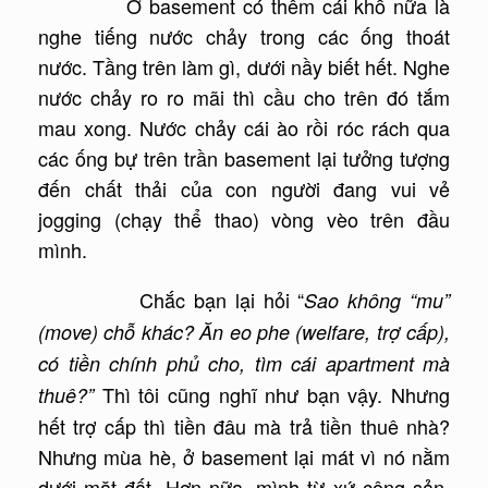
Ở basement có thêm cái khổ nữa là
nghe tiếng nước chảy trong các ống thoát
nước. Tầng trên làm gì, dưới nầy biết hết. Nghe
nước chảy ro ro mãi thì cầu cho trên đó tắm
mau xong. Nước chảy cái ào rồi róc rách qua
các ống bự trên trần basement lại tưởng tượng
đến chất thải của con người đang vui vẻ
jogging (chạy thể thao) vòng vèo trên đầu
mình.
Chắc bạn lại hỏi “
Sao không “mu”
(move) chỗ khác? Ăn eo phe (welfare, trợ cấp),
có tiền chính phủ cho, tìm cái apartment mà
Thì tôi cũng nghĩ như bạn vậy. Nhưng
thuê?”
hết trợ cấp thì tiền đâu mà trả tiền thuê nhà?
Nhưng mùa hè, ở basement lại mát vì nó nằm
dưới mặt đất. Hơn nữa, mình từ xứ cộng sản,