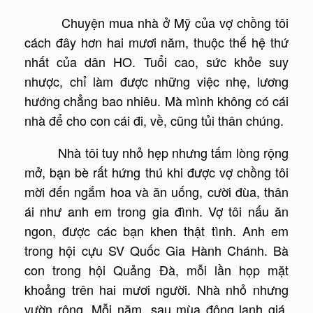
Chuyện mua nhà ở Mỹ của vợ chồng tôi
cách đây hơn hai mươi năm, thuộc thế hệ thứ
nhất của dân HO. Tuổi cao, sức khỏe suy
nhược, chỉ làm được những việc nhẹ, lương
hướng chẳng bao nhiêu. Mà mình không có cái
nhà để cho con cái đi, về, cũng tủi thân chúng.
Nhà tôi tuy nhỏ hẹp nhưng tấm lòng rộng
mở, bạn bè rất hứng thú khi được vợ chồng tôi
mời đến ngắm hoa và ăn uống, cười đùa, thân
ái như anh em trong gia đình. Vợ tôi nấu ăn
ngon, được các bạn khen thật tình. Anh em
trong hội cựu SV Quốc Gia Hành Chánh. Bà
con trong hội Quảng Đà, mỗi lần họp mặt
khoảng trên hai mươi người. Nhà nhỏ nhưng
vườn rộng. Mỗi năm, sau mùa đông lạnh giá,