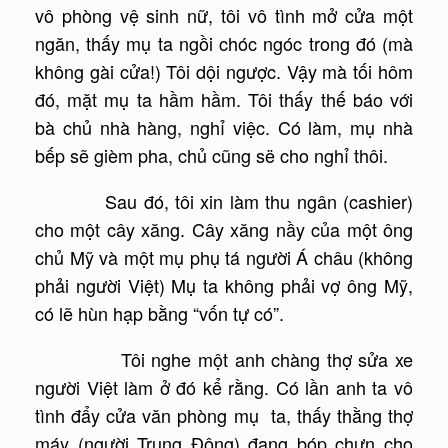
vô phòng vệ sinh nữ, tôi vô tình mở cửa một
ngăn, thấy mụ ta ngồi chóc ngóc trong đó (mà
không gài cửa!) Tôi dội ngược. Vậy mà tối hôm
đó, mặt mụ ta hầm hầm. Tôi thấy thế báo với
bà chủ nhà hàng, nghỉ việc. Có làm, mụ nhà
bếp sẽ gièm pha, chủ cũng së cho nghỉ thôi.
Sau đó, tôi xin làm thu ngân (cashier)
cho một cây xăng. Cây xăng nầy của một ông
chủ Mỹ và một mụ phụ tá người Á châu (không
phải người Việt) Mụ ta không phải vợ ông Mỹ,
có lẽ hùn hạp bằng “vốn tự có”.
Tôi nghe một anh chàng thợ sửa xe
người Việt làm ở đó kể rằng. Có lần anh ta vô
tình đẩy cửa văn phòng mụ ta, thấy thằng thợ
máy (người Trung Đông) đang bóp chưn cho