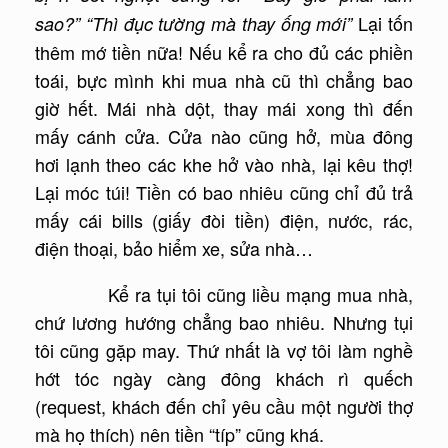
Lại tốn
sao?” “Thì đục tường mà thay ống mới”
thêm mớ tiền nữa! Nếu kể ra cho đủ các phiền
toái, bực mình khi mua nhà cũ thì chẳng bao
giờ hết. Mái nhà dột, thay mái xong thì đến
mấy cánh cửa. Cửa nào cũng hở, mùa đông
hơi lạnh theo các khe hở vào nhà, lại kêu thợ!
Lại móc túi! Tiền có bao nhiêu cũng chỉ đủ trả
mấy cái bills (giấy đòi tiền) điện, nước, rác,
điện thoại, bảo hiểm xe, sửa nhà…
Kể ra tụi tôi cũng liều mạng mua nhà,
chứ lương hướng chẳng bao nhiêu. Nhưng tụi
tôi cũng gặp may. Thứ nhất là vợ tôi làm nghề
hớt tóc ngày càng đông khách rì quếch
(request, khách đến chỉ yêu cầu một người thợ
mà họ thích) nên tiền “típ” cũng khá.