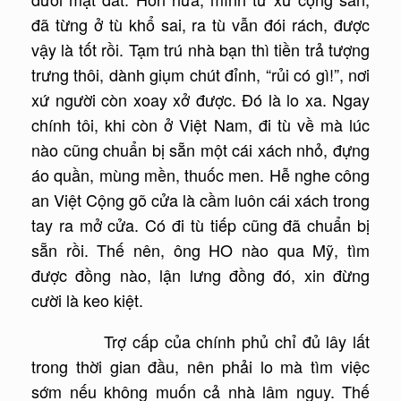
đã từng ở tù khổ sai, ra tù vẫn đói rách, được
vậy là tốt rồi. Tạm trú nhà bạn thì tiền trả tượng
trưng thôi, dành giụm chút đỉnh, “rủi có gì!”, nơi
xứ người còn xoay xở được. Đó là lo xa. Ngay
chính tôi, khi còn ở Việt Nam, đi tù về mà lúc
nào cũng chuẩn bị sẵn một cái xách nhỏ, đựng
áo quần, mùng mền, thuốc men. Hễ nghe công
an Việt Cộng gõ cửa là cầm luôn cái xách trong
tay ra mở cửa. Có đi tù tiếp cũng đã chuẩn bị
sẵn rồi. Thế nên, ông HO nào qua Mỹ, tìm
được đồng nào, lận lưng đồng đó, xin đừng
cười là keo kiệt.
Trợ cấp của chính phủ chỉ đủ lây lất
trong thời gian đầu, nên phải lo mà tìm việc
sớm nếu không muốn cả nhà lâm nguy. Thế