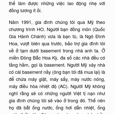
thể làm được những việc lao động nhẹ với
đồng lương ít ỏi.
Năm 1991, gia đình chúng tôi qua Mỹ theo
chương trình HO. Người bạn đồng môn (Quốc
Gia Hành Chánh) vừa là bạn tù, là Ngô Đình
Hoa, vượt biên qua trước, bảo trợ gia đình tôi
về ở tạm dưới basement trong nhà anh ta. Ở
miền Đông Bắc Hoa Kỳ, đa số các nhà đều có
tầng hầm, gọi là basement. Người Mỹ xây nhà
có cái basement nầy (ông bạn tôi đã mua lại) là
để chứa máy giặt, máy sấy, máy nước nóng,
máy điều hòa nhiệt độ (AC). Người Mỹ không
nghĩ rằng sẽ có những người Việt tị nạn như
gia đình chúng tôi sẽ vào ở trong đó. Thế nên
họ đã bắt ống nước, ống hơi dẫn nhiệt, ống