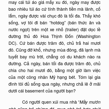
may cái túi áo giá mấy xu đó, ngày may được
bao nhiêu túi áo cứ tính thành tiền mà lãnh, cố
lắm, ngày được vài chục đô là tối đa. Thấy khó
sống, vợ tôi đi bán “hotdog” (bán thức ăn và
nước ngọt) trên một xe nhỏ (trailer) đặt dọc lề
đường thủ đô Hoa Thịnh Đốn (Washington
DC). Cứ bán được trăm đô, chủ trả hai mươi
đô. Cũng đỡ khổ, nhưng mùa đông, đã lạnh mà
tuyết bay mù trời, chẳng có du khách nào ra
đường. Cả ngày, bán tối đa được trăm đô, chủ
chia cho hai mươi đô, bằng một giờ làm việc
của một công nhân Mỹ hạng bét. Tóm lại gia
đình tôi đủ sống qua ngày, nhưng chả lẽ ở mãi
dưới cái basement của người bạn?
Có người quen xúi mua nhà “
Mầy mướn
nhà cũng trả chừng đó, mua nhà trả hơn chút