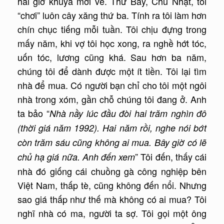
hai giờ khuya mới về. Thứ Bảy, Chủ Nhật, tôi
“chơi” luôn cây xăng thứ ba. Tính ra tôi làm hơn
chín chục tiếng mỗi tuần. Tôi chịu đựng trong
mấy năm, khi vợ tôi học xong, ra nghề hớt tóc,
uốn tóc, lương cũng khá. Sau hơn ba năm,
chúng tôi để dành được một ít tiền. Tôi lại tìm
nhà để mua. Có người bạn chỉ cho tôi một ngôi
nhà trong xóm, gần chỗ chúng tôi đang ở. Anh
ta bảo “
Nhà nầy lúc đầu đòi hai trăm
nghìn đô
(thời giá năm 1992). Hai năm rồi, nghe nói bớt
còn trăm sáu cũng không ai mua. Bây giờ có lẽ
” Tôi đến, thấy cái
chủ hạ giá nữa. Anh đến xem
nhà đó giống cái chuồng gà công nghiệp bên
Việt Nam, thấp tè, cũng không đến nổi. Nhưng
sao giá thấp như thế mà không có ai mua? Tôi
nghĩ nhà có ma, người ta sợ. Tôi gọi một ông