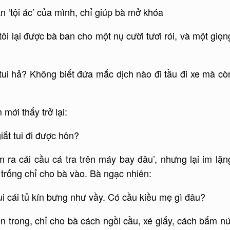
n ‘tội ác’ của mình, chỉ giúp bà mở khóa
ôi lại được bà ban cho một nụ cười tươi rói, và một giọn
tui hả? Không biết đứa mắc dịch nào đi tầu đi xe mà cò
mới thấy trở lại:
ắt tui đi được hôn?
ra cái cầu cá tra trên máy bay đâu’, nhưng lại im lặn
trống chỉ cho bà vào. Bà ngạc nhiên:
i cái tủ kín bưng như vầy. Có cầu kiều mẹ gì đâu?
ên trong, chỉ cho bà cách ngồi cầu, xé giấy, cách bấm nú