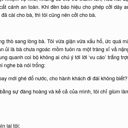
 cất cánh an toàn. Khi đèn báo hiệu cho phép cởi dây a
 đã cài cho bà, thì tôi cũng nên cởi cho bà.
!
ng thò sang lòng bà. Tôi vừa giận vừa xấu hổ, ức quá m
 an ủi là bà chưa ngoác mồm tuôn ra một tràng xỉ vả nặn
g quanh coi bộ không ai chú ý tới lời ‘vu cáo’ trắng trợ
hi nghe bà nói trổng:
ay mới ghé đổ nước, cho hành khách đi đái không biết?
bằng sự đàng hoàng và kẻ cả của mình, tôi chỉ giùm là
 lại tôi: