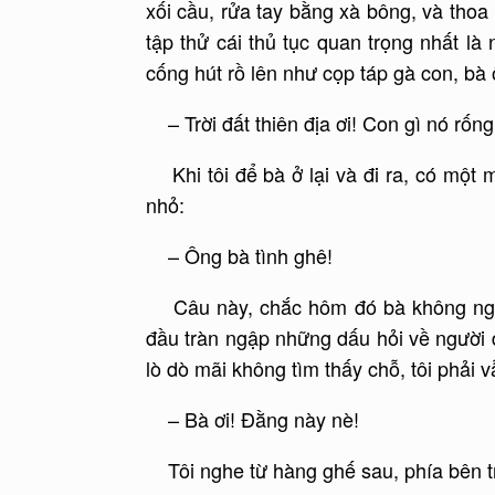
xối cầu, rửa tay bằng xà bông, và thoa
tập thử cái thủ tục quan trọng nhất là
cống hút rồ lên như cọp táp gà con, bà 
– Trời đất thiên địa ơi! Con gì nó rống 
Khi tôi để bà ở lại và đi ra, có một
nhỏ:
– Ông bà tình ghê!
Câu này, chắc hôm đó bà không nghe đ
đầu tràn ngập những dấu hỏi về người đà
lò dò mãi không tìm thấy chỗ, tôi phải v
– Bà ơi! Đằng này nè!
Tôi nghe từ hàng ghế sau, phía bên trá