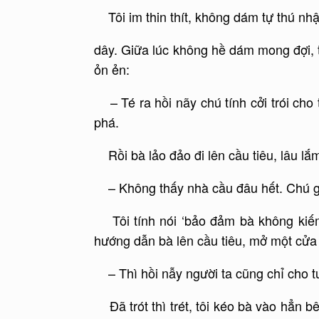
Tôi im thin thít, không dám tự thú nhậ
dây. Giữa lúc không hề dám mong đợi, t
ỏn ẻn:
– Té ra hồi nãy chú tính cởi trói cho 
phá.
Rồi bà lảo đảo đi lên cầu tiêu, lâu lắm 
– Không thấy nhà cầu đâu hết. Chú gi
Tôi tính nói ‘bảo đảm bà không kiếm 
hướng dẫn bà lên cầu tiêu, mở một cửa 
– Thì hồi nẫy người ta cũng chỉ cho tu
Đã trót thì trét, tôi kéo bà vào hẳn b