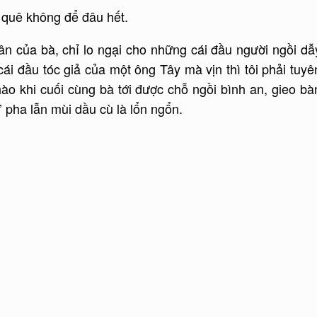
 quê không để đâu hết.
n của bà, chỉ lo ngại cho những cái đầu người ngồi dẫ
cái đầu tóc giả của một ông Tây mà vịn thì tôi phải tuyê
phào khi cuối cùng bà tới được chỗ ngồi bình an, gieo bà
’ pha lẫn mùi dầu cù là lổn ngổn.