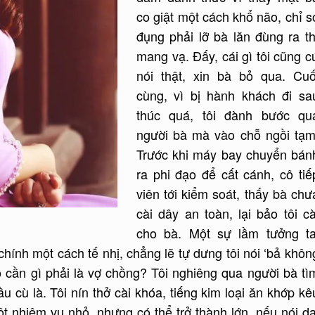
co giật một cách khổ não, chỉ s
đụng phải lỡ bà lăn đùng ra th
mang vạ. Đấy, cái gì tôi cũng c
nói thật, xin bà bỏ qua. Cuố
cùng, vì bị hành khách đi sa
thúc quá, tôi đành bước qu
người bà mà vào chỗ ngồi tạm
Trước khi máy bay chuyển bán
ra phi đạo để cất cánh, cô tiế
viên tới kiểm soát, thấy bà chư
cài dây an toàn, lại bảo tôi cà
cho bà. Một sự lầm tưởng ta
 chính một cách tế nhị, chẳng lẽ tự dưng tôi nói ‘bả khôn
 có cần gì phải là vợ chồng? Tôi nghiêng qua người bà tì
 cù là. Tôi nín thở cài khóa, tiếng kim loại ăn khớp kê
t nhiệm vụ nhỏ, nhưng có thể trở thành lớn, nếu nói dạ