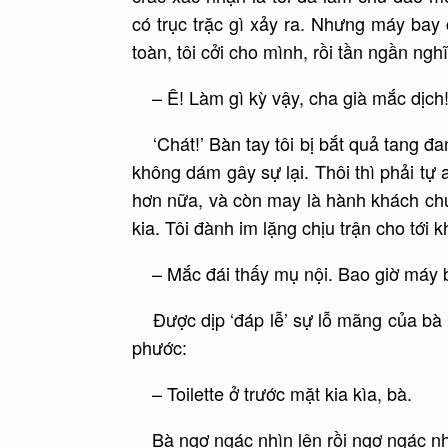
có trục trặc gì xảy ra. Nhưng máy bay
toàn, tôi cởi cho mình, rồi tần ngần nghĩ
– Ê! Làm gì kỳ vậy, cha già mắc dịch
‘Chát!’ Bàn tay tôi bị bắt quả tang đa
không dám gây sự lại. Thôi thì phải tự
hơn nữa, và còn may là hành khách chun
kia. Tôi đành im lặng chịu trận cho tới k
– Mắc đái thấy mụ nội. Bao giờ máy b
Được dịp ‘đáp lễ’ sự lỗ mãng của bà 
phước:
– Toilette ở trước mặt kia kìa, bà.
Bà ngơ ngác nhìn lên rồi ngơ ngác nhìn