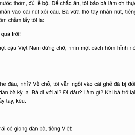
 nước thơm, đủ lễ bộ. Để chắc ăn, tôi bảo bà làm ơn thự
 nhấn vào cái nút xối cầu. Bà vừa thò tay nhấn nút, tiến
ôm chầm lấy tôi la:
quá trời!
 một cậu Việt Nam đứng chờ, nhìn một cách hóm hỉnh nó
âu, nhỉ? Về chỗ, tôi vẫn ngồi vào cái ghế đã bị đổi
n bà kỳ lạ. Bà đi với ai? Đi đâu? Làm gì? Khi bà trở lại
ẫy tay, kêu:
i có giọng đàn bà, tiếng Việt: