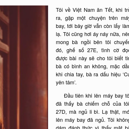
Tôi về Việt Nam ăn Tết, khi tr
ra, gặp một chuyện trên má
bay, tới bây giờ vẫn còn lấy là
lạ. Tôi cũng hơi áy náy nữa, nê
mong bà ngồi bên tôi chuyế
đó, ghế số 27E, tình cờ đọ
được bài này sẽ cho tôi biết ti
bà có bình an không, mặc dầ
khi chia tay, bà ra dấu hiệu ‘C
yên tâm’.
Đầu tiên khi lên máy bay tô
đã thấy bà chiếm chỗ của tôi
27D, mà ngủ li bì. Lạ thật, mớ
lên máy bay đã ngủ. Tôi khôn
dám đánh thức vì thấy mặt b