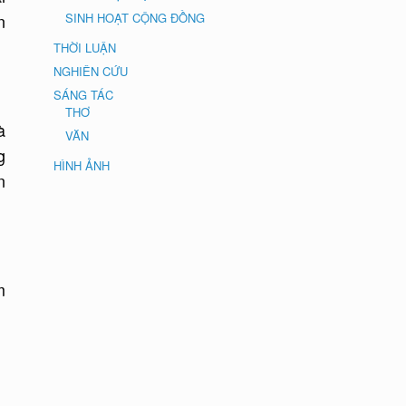
n
SINH HOẠT CỘNG ĐỒNG
THỜI LUẬN
NGHIÊN CỨU
SÁNG TÁC
THƠ
à
VĂN
g
HÌNH ẢNH
n
m