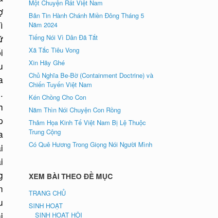
Một Chuyện Rất Việt Nam
ợ
Bản Tin Hành Chánh Miền Đông Tháng 5
ì
Năm 2024
ứ
Tiếng Nói Vì Dân Đã Tắt
Xã Tắc Tiêu Vong
i
Xin Hãy Ghé
u
Chủ Nghĩa Be-Bờ (Containment Doctrine) và
a
Chiến Tuyến Việt Nam
.
Kén Chồng Cho Con
h
Năm Thìn Nói Chuyện Con Rồng
p
Thảm Họa Kinh Tế Việt Nam Bị Lệ Thuộc
Trung Cộng
a
Có Quê Hương Trong Giọng Nói Người Mình
i
i
g
XEM BÀI THEO ĐỀ MỤC
m
TRANG CHỦ
u
SINH HOẠT
i
SINH HOẠT HỘI