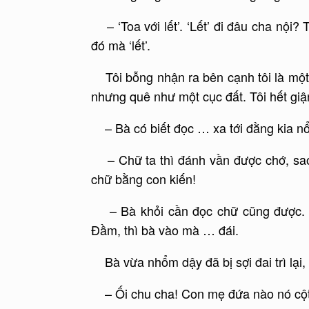
– ‘Toa với lết’. ‘Lết’ đi đâu cha nội?
đó mà ‘lết’.
Tôi bỗng nhận ra bên cạnh tôi là một 
nhưng quê như một cục đất. Tôi hết giậ
– Bà có biết đọc … xa tới đằng kia n
– Chữ ta thì đánh vần được chớ, sao 
chữ bằng con kiến!
– Bà khỏi cần đọc chữ cũng được. Lê
Đầm, thì bà vào mà … đái.
Bà vừa nhổm dậy đã bị sợi đai trì lại, l
– Ối chu cha! Con mẹ đứa nào nó cột e