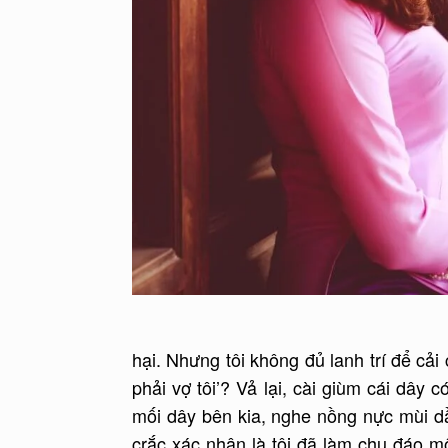
hại. Nhưng tôi không đủ lanh trí để cải
phải vợ tôi’? Vả lại, cài giùm cái dây
mối dây bên kia, nghe nồng nực mùi dầu
crắc xác nhận là tôi đã làm chu đáo mộ