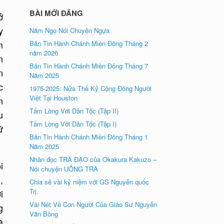
BÀI MỚI ĐĂNG
ở
y
Năm Ngọ Nói Chuyện Ngựa
m
Bản Tin Hành Chánh Miền Đông Tháng 2
năm 2026
n
Bản Tin Hành Chánh Miền Đông Tháng 7
n
Năm 2025
c
1975-2025: Nửa Thế Kỷ Cộng Đồng Người
Việt Tại Houston
n
Tấm Lòng Với Dân Tộc (Tập II)
u
Tấm Lòng Với Dân Tộc (Tập I)
ứ
Bản Tin Hành Chánh Miền Đông Tháng 1
Năm 2025
Nhân đọc TRÀ ÐẠO của Okakura Kakuzo –
i
Nói chuyện UỐNG TRÀ
,
Chia sẻ vài kỷ niệm với GS Nguyễn quốc
Trị.
i
Vài Nét Về Con Người Của Giáo Sư Nguyễn
g
Văn Bông
à