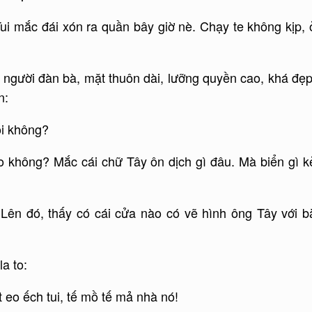
 Tui mắc đái xón ra quần bây giờ nè. Chạy te không kịp, 
người đàn bà, mặt thuôn dài, lưỡng quyền cao, khá đẹp
n:
ổi không?
không? Mắc cái chữ Tây ôn dịch gì đâu. Mà biển gì k
n đó, thấy có cái cửa nào có vẽ hình ông Tây với b
a to:
o ếch tui, tế mồ tế mả nhà nó!